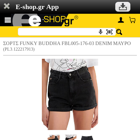
E-shop.gr App
ΣΟΡΤΣ FUNKY BUDDHA FBL005-176-03 DENIM ΜΑΥΡΟ
(PL3.122217913)