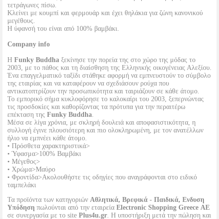
τετράγωνες πίσω.
Κλείνει με κουμπί και φερμουάρ και έχει θηλάκια για ζώνη κανονικού
μεγέθους.
Η ύφανσή του είναι από 100% βαμβάκι.
Company info
Η
Funky Buddha
ξεκίνησε την πορεία της στο χώρο της μόδας το
2003, με το πάθος και τη διαίσθηση της Ελληνικής οικογένειας Αλεξίου.
Ένα επαγγελματικό ταξίδι στάθηκε αφορμή να εμπνευστούν το σύμβολο
της εταιρίας και να καταφέρουν να σχεδιάσουν ρούχα που
αντικατοπτρίζουν την προσωπικότητα και ταιριάζουν σε κάθε άτομο.
Το εμπορικό σήμα κυκλοφόρησε το καλοκαίρι του 2003, ξεπερνώντας
τις προσδοκίες και καθορίζοντας τα πρότυπα για την περαιτέρω
επέκταση της
Funky Buddha
.
Μέσα σε λίγα χρόνια, με σκληρή δουλειά και αποφασιστικότητα, η
συλλογή έγινε πλουσιότερη και πιο ολοκληρωμένη, με τον ανατέλλων
ήλιο να εμπνέει κάθε άτομο.
• Πρόσθετα χαρακτηριστικά>
• Ύφασμα>100% Βαμβάκι
• Μέγεθος>
• Χρώμα>Μαύρο
• Φροντίδα>Ακολουθήστε τις οδηγίες που αναγράφονται στο ειδικό
ταμπελάκι
Τα προϊόντα των κατηγοριών
Αθλητικά, Βρεφικά - Παιδικά, Ενδυση
Υπόδηση
πωλούνται από την εταιρεία
Electronic Shopping Greece ΑΕ
σε συνεργασία με το site
Plus4u.gr
. Η υποστήριξη μετά την πώληση και