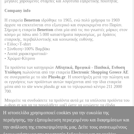
μεγάλες χαρούμενες στάμπες και λογότυπα εξαιρετικής ποιότητας.
Company info
Η εταιρεία
Benetton
ιδρύθηκε το 1965, ενώ πολύ γρήγορα το 1969
άρχισε να επεκτείνεται στο εξωτερικό και συγκεκριμένα στο Παρίσι.
Σήμερα η εταιρεία
Benetton
είναι μία από τις πιο γνωστές μάρκες στον
κόσμο με πάνω από 5.000 καταστήματα παγκοσμίως, με δράσεις
εταιρικής, περιβαλλοντικής και κοινωνικής ευθύνης.
• Είδος>T-shirt
• Σύνθεση>100% Βαμβάκι
• Λοιπά χαρακτηριστικά>
• Χρώμα>Κίτρινο
Τα προϊόντα των κατηγοριών
Αθλητικά, Βρεφικά - Παιδικά, Ενδυση
Υπόδηση
πωλούνται από την εταιρεία
Electronic Shopping Greece ΑΕ
σε συνεργασία με το site
Plus4u.gr
. Η υποστήριξη μετά την πώληση και
οι εγγυήσεις των προϊόντων αυτών παρέχονται από την ίδια εταιρεία
μέσα από το site www.plus4u.gr και το τηλεφωνικό κέντρο 211 2000
700.
Μπορείτε να συνδυάσετε τα προϊόντα αυτά με τα υπόλοιπα προϊόντα του
e-shop.gr και να τα παραλάβετε μαζί ώστε να μειώσετε τα έξοδα
αποστολής. Μπορείτε επίσης να παραλάβετε από οποιοδήποτε eshop
Η ιστοσελίδα χρησιμοποιεί cookies για την ευκολία της
point με μηδενικά έξοδα αποστολής ανεξαρτήτως ύψους παραγγελίας!
περιήγησης, την εξατομίκευση περιεχομένου και διαφημίσεων και
την ανάλυση της επισκεψιμότητάς μας. Δείτε τους ανανεωμένους
T-SHIRT BENETTON INDIGO BOY ΚΙΤΡΙΝΟ (82 CM)-(1-2
ΕΤΩΝ)
PL1.152060349
PL1.152060349
BENETTON
BENETTON