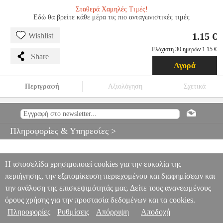
Σταθερά Χαμηλές Τιμές!
Εδώ θα βρείτε κάθε μέρα τις πιο ανταγωνιστικές τιμές
1.15 €
Wishlist
Ελάχιστη 30 ημερών 1.15 €
Share
Αγορά
Περιγραφή
Αξιολόγηση
Σχετικά
ΣΤΥΛΟ PILOT G-1 0.7 ΜΑΥΡΟ
ANA.PIL00414
ANA.PIL00414
PILOT
PILOT
ΣΤΥΛΟ
ΣΤΥΛΟ PILOT G-1 0.7 ΜΑΥΡΟ
1.15
Πληροφορίες & Υπηρεσίες >
Η ιστοσελίδα χρησιμοποιεί cookies για την ευκολία της
περιήγησης, την εξατομίκευση περιεχομένου και διαφημίσεων και
την ανάλυση της επισκεψιμότητάς μας. Δείτε τους ανανεωμένους
όρους χρήσης για την προστασία δεδομένων και τα cookies.
Πληροφορίες
Ρυθμίσεις
Απόρριψη
Αποδοχή