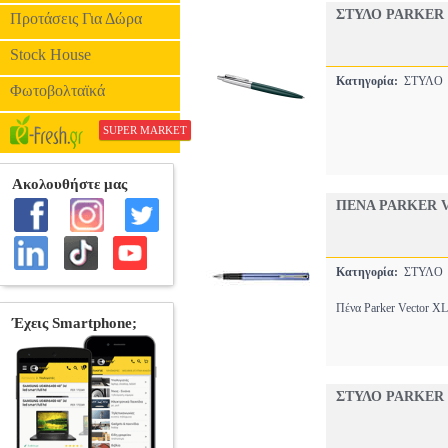
ΣΤΥΛΟ PARKER 
Προτάσεις Για Δώρα
Stock House
Κατηγορία:
ΣΤΥΛ
Φωτοβολταϊκά
SUPER MARKET
ΠΕΝΑ PARKER 
Κατηγορία:
ΣΤΥΛ
Πένα Parker Vector XL
ΣΤΥΛΟ PARKER