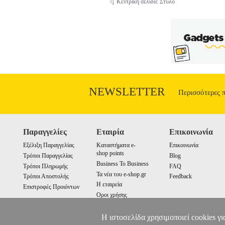
Κεντρική σελίδα: Στυλό
NEWSLETTER
Περισσότερες 
Παραγγελίες
Εταιρία
Επικοινωνία
Εξέλιξη Παραγγελίας
Καταστήματα e-
Επικοινωνία
shop points
Τρόποι Παραγγελίας
Blog
Business To Business
Τρόποι Πληρωμής
FAQ
Τα νέα του e-shop.gr
Τρόποι Αποστολής
Feedback
Η εταιρεία
Επιστροφές Προιόντων
Οροι χρήσης
Cookies
Η ιστοσελίδα χρησιμοποιεί cookies γι