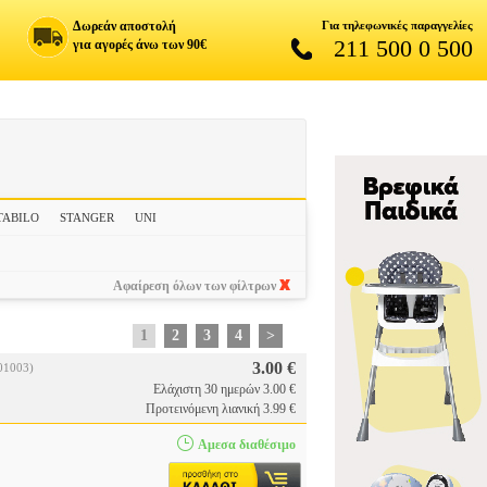
Δωρεάν αποστολή
Για τηλεφωνικές παραγγελίες
211 500 0 500
για αγορές άνω των 90€
TABILO
STANGER
UNI
Αφαίρεση όλων των φίλτρων
1
2
3
4
>
3.00 €
01003)
Ελάχιστη 30 ημερών 3.00 €
Προτεινόμενη λιανική 3.99 €
Αμεσα διαθέσιμο