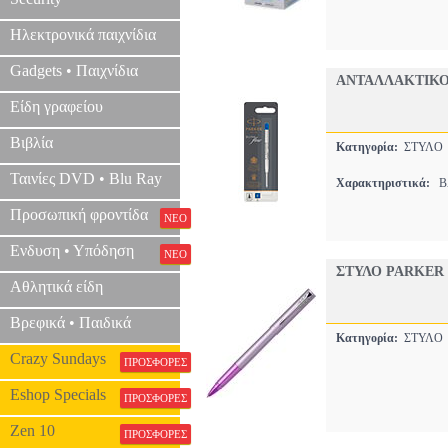
Ηλεκτρονικά παιχνίδια
Gadgets • Παιχνίδια
ΑΝΤΑΛΛΑΚΤΙΚΟ
Είδη γραφείου
Βιβλία
Κατηγορία:
ΣΤΥΛ
Ταινίες DVD • Blu Ray
Χαρακτηριστικά:
BA
Προσωπική φροντίδα
ΝΕΟ
Ενδυση • Υπόδηση
ΝΕΟ
ΣΤΥΛΟ PARKER 
Αθλητικά είδη
Βρεφικά • Παιδικά
Κατηγορία:
ΣΤΥΛ
Crazy Sundays
ΠΡΟΣΦΟΡΕΣ
Eshop Specials
ΠΡΟΣΦΟΡΕΣ
Zen 10
ΠΡΟΣΦΟΡΕΣ