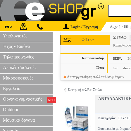
Login / Εγγραφή
Αρχική
>
Είδη
Υπολογιστές
ΣΤΥΛΟ
Φίλτρα
Κατασκευα
Ήχος • Εικόνα
Τηλεπικοινωνίες
Κατασκευαστής
BEIFA
BI
Λευκές συσκευές
Τύπος
Gel
Διαρκ
Απενεργοποίηση πολλαπλών φίλτρων
Μικροσυσκευές
Εργαλεία
Κεντρική σελίδα: Στυλό
Οργανα γυμναστικής
ΑΝΤΑΛΛΑΚΤΙΚΕ
ΝΕΟ
Outdoor
Κατηγορία:
ΣΤΥΛ
Μουσικά όργανα
Συσκευασία με 5 αμπο
Security