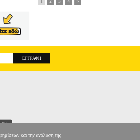
1
2
3
4
>
αφημίσεων και την ανάλυση της