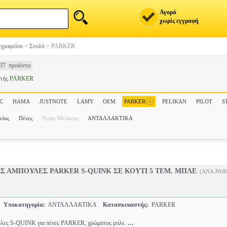
Αγορά
χωρίς εγγραφή
 γραφείου
>
Στυλό
>
PARKER
37 προϊόντα
στής
PARKER
x
C
HAMA
JUSTNOTE
LAMY
OEM
PARKER
PELIKAN
PILOT
S
είας
Πένες
Υγρής Μελάνης
ΑΝΤΑΛΛΑΚΤΙΚΑ
Σ ΑΜΠΟΥΛΕΣ PARKER S-QUINK ΣΕ ΚΟΥΤΙ 5 ΤΕΜ. ΜΠΛΕ
(ANA.PAR
Ο
Υποκατηγορία:
ΑΝΤΑΛΛΑΚΤΙΚΑ
Κατασκευαστής:
PARKER
...
ύλες S-QUINK για πένες PARKER, χρώματος μπλε.