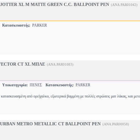
JOTTER XL M MATTE GREEN C.C. BALLPOINT PEN
(ANA.PAR01042)
Ο
Κατασκευαστής:
PARKER
VECTOR CT XL ΜΠΛΕ
(ANA.PAR01083)
Ο
Υποκατηγορία:
ΠΕΝΕΣ
Κατασκευαστής:
PARKER
 κατασκευασμένη από ορείχαλκο, εξωτερικά βαμμένη με πολλές στρώσεις ματ λάκας, και με
 URBAN METRO METALLIC CT BALLPOINT PEN
(ANA.PAR00058)