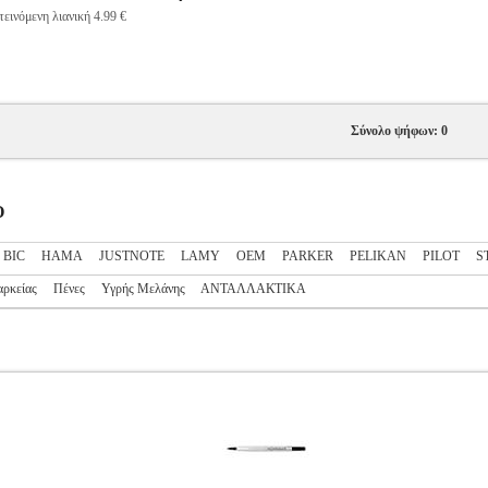
εινόμενη λιανική 4.99 €
Σύνολο ψήφων: 0
Ο
BIC
HAMA
JUSTNOTE
LAMY
OEM
PARKER
PELIKAN
PILOT
S
αρκείας
Πένες
Υγρής Μελάνης
ΑΝΤΑΛΛΑΚΤΙΚΑ