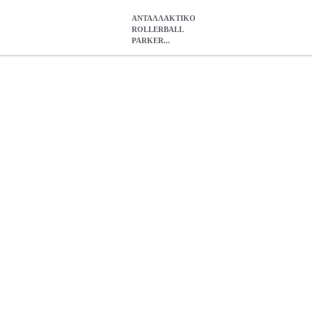
ΑΝΤΑΛΛΑΚΤΙΚΟ
ROLLERBALL
PARKER...
PARKER ΜΑΥΡΟ MEDIUM
ANA.PAR01061
ANA.PAR01061
PA
ROLLERBALL PARKER ΜΑΥΡΟ MEDIUM
4.37