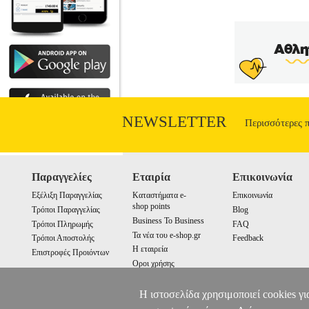
NEWSLETTER
Περισσότερες 
Παραγγελίες
Εταιρία
Επικοινωνία
Εξέλιξη Παραγγελίας
Καταστήματα e-
Επικοινωνία
shop points
Τρόποι Παραγγελίας
Blog
Business To Business
Τρόποι Πληρωμής
FAQ
Τα νέα του e-shop.gr
Τρόποι Αποστολής
Feedback
Η εταιρεία
Επιστροφές Προιόντων
Οροι χρήσης
Cookies
Η ιστοσελίδα χρησιμοποιεί cookies γι