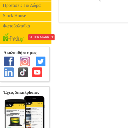
Προτάσεις Για Δώρα
Stock House
ΑΝΤΑΛΛΑΚΤΙΚΟ ROLLERBALL 
Φωτοβολταϊκά
SUPER MARKET