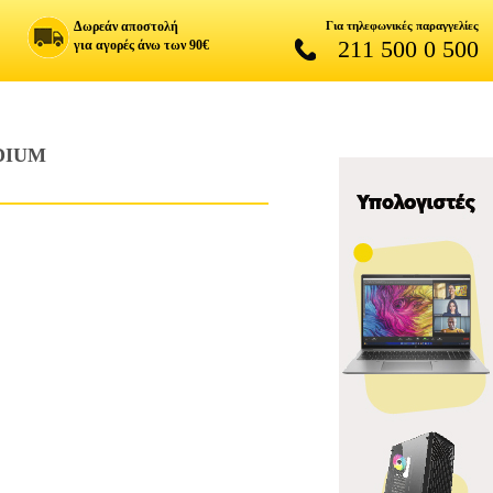
Δωρεάν αποστολή
Για τηλεφωνικές παραγγελίες
211 500 0 500
για αγορές άνω των 90€
DIUM