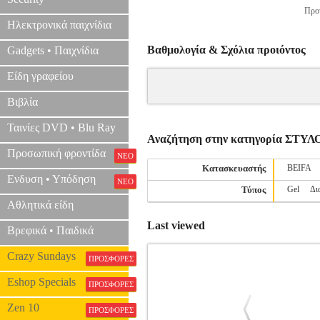
Προτ
Ηλεκτρονικά παιχνίδια
Βαθμολογία & Σχόλια προιόντος
Gadgets • Παιχνίδια
Είδη γραφείου
Βιβλία
Ταινίες DVD • Blu Ray
Αναζήτηση στην κατηγορία ΣΤΥΛ
Προσωπική φροντίδα
ΝΕΟ
Κατασκευαστής
BEIFA
Ενδυση • Υπόδηση
ΝΕΟ
Τύπος
Gel
Δι
Αθλητικά είδη
Last viewed
Βρεφικά • Παιδικά
Crazy Sundays
ΠΡΟΣΦΟΡΕΣ
Eshop Specials
ΠΡΟΣΦΟΡΕΣ
Zen 10
ΠΡΟΣΦΟΡΕΣ