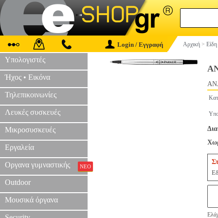
Login / Εγγραφή
Αρχική
>
Είδη
Υπολογιστές
Α
Ήχος • Εικόνα
AN
Τηλεπικοινωνίες
Κατ
Λευκές συσκευές
Υπο
Δια
Μικροσυσκευές
Χωρ
Εργαλεία
Σ
Οργανα γυμναστικής
ΝΕΟ
Εδ
Outdoor
Μουσικά όργανα
Ελάχ
Security