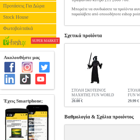
Προτάσεις Για Δώρα
Μπορείτε να συνδυάσετε τα προϊόντα αυτ
παραλάβετε από οποιοδήποτε eshop poin
Stock House
Φωτοβολταϊκά
Σχετικά προϊόντα
SUPER MARKET
ΣΤΟΛΗ ΣΚΟΤΕΙΝΟΣ
ΣΤΟΛΗ
ΜΑΧΗΤΗΣ FUN WORLD
FUN W
[5150]
20.00 €
29.99 €
Βαθμολογία & Σχόλια προιόντος