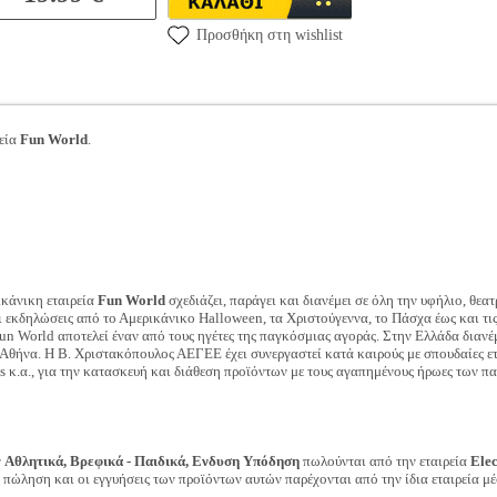
Προσθήκη στη wishlist
ρεία
Fun World
.
ικάνικη εταιρεία
Fun World
σχεδιάζει, παράγει και διανέμει σε όλη την υφήλιο, θεα
αι εκδηλώσεις από το Αμερικάνικο Halloween, τα Χριστούγεννα, το Πάσχα έως και τι
un World αποτελεί έναν από τους ηγέτες της παγκόσμιας αγοράς. Στην Ελλάδα διανέ
 Αθήνα. Η Β. Χριστακόπουλος ΑΕΓΕΕ έχει συνεργαστεί κατά καιρούς με σπουδαίες ετ
is κ.α., για την κατασκευή και διάθεση προϊόντων με τους αγαπημένους ήρωες των πα
ν
Αθλητικά, Βρεφικά - Παιδικά, Ενδυση Υπόδηση
πωλούνται από την εταιρεία
Ele
ν πώληση και οι εγγυήσεις των προϊόντων αυτών παρέχονται από την ίδια εταιρεία μέ