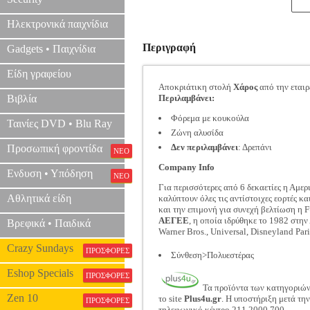
Ηλεκτρονικά παιχνίδια
Περιγραφή
Gadgets • Παιχνίδια
Είδη γραφείου
Αποκριάτικη στολή
Χάρος
από την εται
Βιβλία
Περιλαμβάνει:
Φόρεμα με κουκούλα
Ταινίες DVD • Blu Ray
Ζώνη αλυσίδα
Δεν περιλαμβάνει
: Δρεπάνι
Προσωπική φροντίδα
ΝΕΟ
Company Info
Ενδυση • Υπόδηση
ΝΕΟ
Για περισσότερες από 6 δεκαετίες η Αμερ
Αθλητικά είδη
καλύπτουν όλες τις αντίστοιχες εορτές κ
και την επιμονή για συνεχή βελτίωση η F
ΑΕΓΕΕ
, η οποία ιδρύθηκε το 1982 στην
Βρεφικά • Παιδικά
Warner Bros., Universal, Disneyland Par
Crazy Sundays
ΠΡΟΣΦΟΡΕΣ
Σύνθεση>Πολυεστέρας
Eshop Specials
ΠΡΟΣΦΟΡΕΣ
Τα προϊόντα των κατηγοριώ
Zen 10
το site
Plus4u.gr
. Η υποστήριξη μετά τη
ΠΡΟΣΦΟΡΕΣ
τηλεφωνικό κέντρο 211 2000 700.