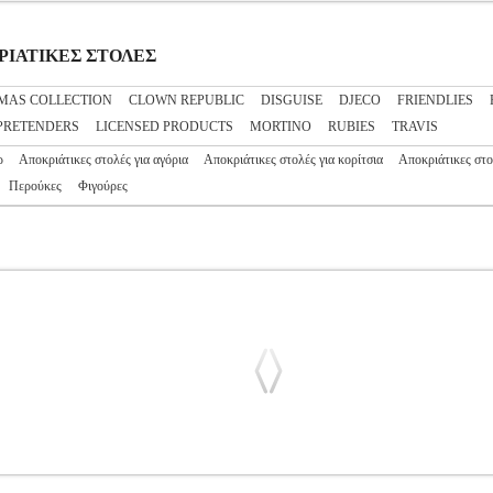
ΟΚΡΙΑΤΙΚΕΣ ΣΤΟΛΕΣ
MAS COLLECTION
CLOWN REPUBLIC
DISGUISE
DJECO
FRIENDLIES
PRETENDERS
LICENSED PRODUCTS
MORTINO
RUBIES
TRAVIS
ρ
Αποκριάτικες στολές για αγόρια
Αποκριάτικες στολές για κορίτσια
Αποκριάτικες στο
Περούκες
Φιγούρες
018]
PL1.152104805
PL1.152104805
FUN WORLD
FUN WORL