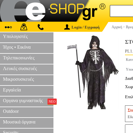
Login / Εγγραφή
Αρχική
>
Βρεφ
Υπολογιστές
ΣΤ
Ήχος • Εικόνα
PL1
Τηλεπικοινωνίες
Κατη
Λευκές συσκευές
Υποκ
Διαθ
Μικροσυσκευές
Χωρί
Εργαλεία
Επι
Οργανα γυμναστικής
ΝΕΟ
Στ
Outdoor
Εδώ
Μουσικά όργανα
Security