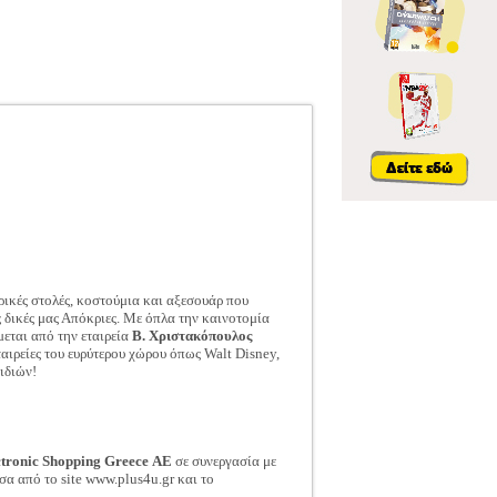
τρικές στολές, κοστούμια και αξεσουάρ που
ς δικές μας Απόκριες. Με όπλα την καινοτομία
μεται από την εταιρεία
Β. Χριστακόπουλος
αιρείες του ευρύτερου χώρου όπως Walt Disney,
ιδιών!
ctronic Shopping Greece ΑΕ
σε συνεργασία με
σα από το site www.plus4u.gr και το