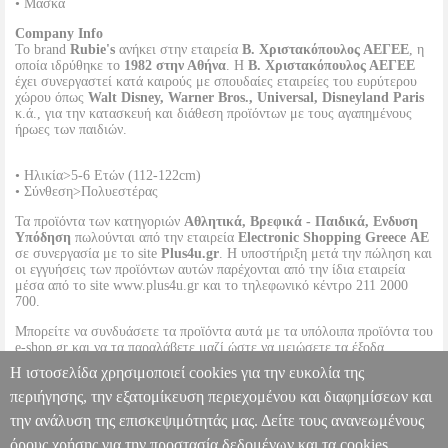
• Μάσκα
Company Info
Το brand
Rubie's
ανήκει στην εταιρεία
Β. Χριστακόπουλος ΑΕΓΕΕ
, η
οποία ιδρύθηκε το
1982 στην Αθήνα
. Η
Β. Χριστακόπουλος ΑΕΓΕΕ
έχει συνεργαστεί κατά καιρούς με σπουδαίες εταιρείες του ευρύτερου
χώρου όπως
Walt Disney, Warner Bros., Universal, Disneyland Paris
κ.ά., για την κατασκευή και διάθεση προϊόντων με τους αγαπημένους
ήρωες των παιδιών.
• Ηλικία>5-6 Ετών (112-122cm)
• Σύνθεση>Πολυεστέρας
Τα προϊόντα των κατηγοριών
Αθλητικά, Βρεφικά - Παιδικά, Ενδυση
Υπόδηση
πωλούνται από την εταιρεία
Electronic Shopping Greece ΑΕ
σε συνεργασία με το site
Plus4u.gr
. Η υποστήριξη μετά την πώληση και
οι εγγυήσεις των προϊόντων αυτών παρέχονται από την ίδια εταιρεία
μέσα από το site www.plus4u.gr και το τηλεφωνικό κέντρο 211 2000
700.
Μπορείτε να συνδυάσετε τα προϊόντα αυτά με τα υπόλοιπα προϊόντα του
e-shop.gr και να τα παραλάβετε μαζί ώστε να μειώσετε τα έξοδα
αποστολής. Μπορείτε επίσης να παραλάβετε από οποιοδήποτε eshop
Η ιστοσελίδα χρησιμοποιεί cookies για την ευκολία της
point με μηδενικά έξοδα αποστολής ανεξαρτήτως ύψους παραγγελίας!
περιήγησης, την εξατομίκευση περιεχομένου και διαφημίσεων και
την ανάλυση της επισκεψιμότητάς μας. Δείτε τους ανανεωμένους
ΣΤΟΛΗ IRON MAN HS RUBIE'S [702024] SMALL (5-6 ΕΤΩΝ)
PL1.152091744
PL1.152091744
RUBIES
RUBIES
όρους χρήσης για την προστασία δεδομένων και τα cookies.