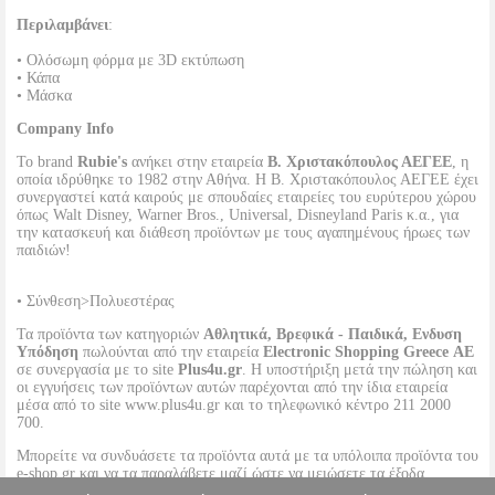
Περιλαμβάνει
:
• Ολόσωμη φόρμα με 3D εκτύπωση
• Κάπα
• Μάσκα
Company Info
Το brand
Rubie's
ανήκει στην εταιρεία
Β. Χριστακόπουλος ΑΕΓΕΕ
, η
οποία ιδρύθηκε το 1982 στην Αθήνα. Η Β. Χριστακόπουλος ΑΕΓΕΕ έχει
συνεργαστεί κατά καιρούς με σπουδαίες εταιρείες του ευρύτερου χώρου
όπως Walt Disney, Warner Bros., Universal, Disneyland Paris κ.α., για
την κατασκευή και διάθεση προϊόντων με τους αγαπημένους ήρωες των
παιδιών!
• Σύνθεση>Πολυεστέρας
Τα προϊόντα των κατηγοριών
Αθλητικά, Βρεφικά - Παιδικά, Ενδυση
Υπόδηση
πωλούνται από την εταιρεία
Electronic Shopping Greece ΑΕ
σε συνεργασία με το site
Plus4u.gr
. Η υποστήριξη μετά την πώληση και
οι εγγυήσεις των προϊόντων αυτών παρέχονται από την ίδια εταιρεία
μέσα από το site www.plus4u.gr και το τηλεφωνικό κέντρο 211 2000
700.
Μπορείτε να συνδυάσετε τα προϊόντα αυτά με τα υπόλοιπα προϊόντα του
e-shop.gr και να τα παραλάβετε μαζί ώστε να μειώσετε τα έξοδα
αποστολής. Μπορείτε επίσης να παραλάβετε από οποιοδήποτε eshop