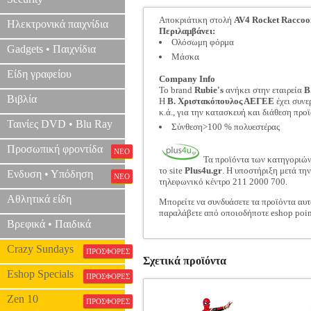
Αποκριάτικη στολή
AV4 Rocket Raccoo
Ηλεκτρονικά παιχνίδια
Περιλαμβάνει:
Ολόσωμη φόρμα
Gadgets • Παιχνίδια
Μάσκα
Είδη γραφείου
Company Info
Το brand
Rubie's
ανήκει στην εταιρεία
Β
Βιβλία
Η
Β. Χριστακόπουλος ΑΕΓΕΕ
έχει συνε
κ.ά., για την κατασκευή και διάθεση πρ
Ταινίες DVD • Blu Ray
Σύνθεση>100 % πολυεστέρας
Προσωπική φροντίδα
ΝΕΟ
Τα προϊόντα των κατηγοριώ
το site
Plus4u.gr
. Η υποστήριξη μετά τη
Ενδυση • Υπόδηση
ΝΕΟ
τηλεφωνικό κέντρο 211 2000 700.
Αθλητικά είδη
Μπορείτε να συνδυάσετε τα προϊόντα αυτ
παραλάβετε από οποιοδήποτε eshop poin
Βρεφικά • Παιδικά
Crazy Sundays
ΠΡΟΣΦΟΡΕΣ
Σχετικά προϊόντα
Eshop Specials
ΠΡΟΣΦΟΡΕΣ
Zen 10
ΠΡΟΣΦΟΡΕΣ