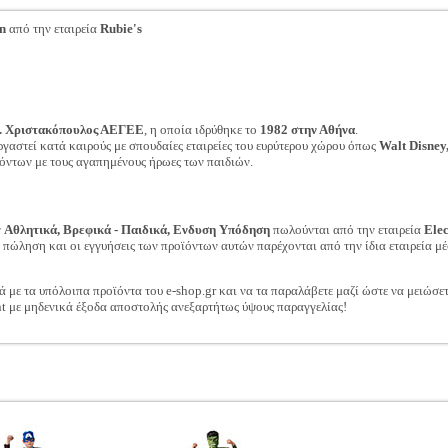
n
από την εταιρεία
Rubie's
. Χριστακόπουλος ΑΕΓΕΕ
, η οποία ιδρύθηκε το
1982 στην Αθήνα
.
ργαστεί κατά καιρούς με σπουδαίες εταιρείες του ευρύτερου χώρου όπως
Walt Disney
οϊόντων με τους αγαπημένους ήρωες των παιδιών.
ν
Αθλητικά, Βρεφικά - Παιδικά, Ενδυση Υπόδηση
πωλούνται από την εταιρεία
Ele
ν πώληση και οι εγγυήσεις των προϊόντων αυτών παρέχονται από την ίδια εταιρεία μέ
ά με τα υπόλοιπα προϊόντα του e-shop.gr και να τα παραλάβετε μαζί ώστε να μειώσε
t με μηδενικά έξοδα αποστολής ανεξαρτήτως ύψους παραγγελίας!