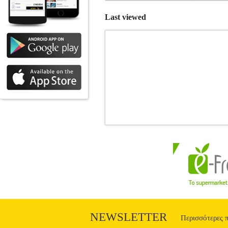
Last viewed
ΣΤΟΛΗ AV4 ROCKET RACCOON R
ΑΠΟΚΡΙΑΤΙΚΕΣ ΣΤΟΛΕΣ •RUBIES στ
Περιλαμβάνει:• Ολόσωμη φόρμα• Μάσκα 
Αθήνα. Η Β. Χριστακόπουλος ΑΕΓΕΕ 
Universal, Disneyland Paris κ.ά., γ
προϊόντα των κατηγοριών Αθλητικά, Βρε
site Plus4u.gr. Η υποστήριξη μετά την π
τηλεφωνικό κέντρο 211 2000 700. Μπο
μειώσετε τα έξοδα αποστολής. Μπορείτε
NEWSLETTER
Περισσότερες 