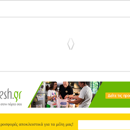
UBIE'S [700664]
PL1.152091776
PL1.152091776
RUBIES
RUBI
ην κατηγορία ΑΠΟΚΡΙΑΤΙΚΕΣ ΣΤΟΛΕΣ Αποκριάτικη στολή AV4 Roc
Company Info Το brand Rubie's ανήκει στην εταιρεία Β. Χριστακόπ
έχει συνεργαστεί κατά καιρούς με σπουδαίες εταιρείες του ευρύτερ
ια την κατασκευή και διάθεση προϊόντων με τους αγαπημένους ήρωες τ
φικά - Παιδικά, Ενδυση Υπόδηση πωλούνται από την εταιρεία Electr
ώληση και οι εγγυήσεις των προϊόντων αυτών παρέχονται από την ίδια 
ρείτε να συνδυάσετε τα προϊόντα αυτά με τα υπόλοιπα προϊόντα του e
 επίσης να παραλάβετε από οποιοδήποτε eshop point με μηδενικά έξ
ΣΤΟΛΗ AV4 ROCKET RACCOON RUBIE'S [700664]
προσφορές αποκλειστικά για τα μέλη μας!
0