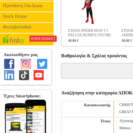
Προτάσεις Για Δώρα
Stock House
Φωτοβολταϊκά
ΣΤΟΛΗ SPIDER MAN V1
ΣΤΟΛΗ
DELUXE RUBIE'S [702749]
AMERIC
SUPER MARKET
40.00 €
30.00 €
Βαθμολογία & Σχόλια προιόντος
Αναζήτηση στην κατηγορία ΑΠ
Κατασκευαστής
CHRIST
GREAT 
Τύπος
Αξεσουά
Μάσκες