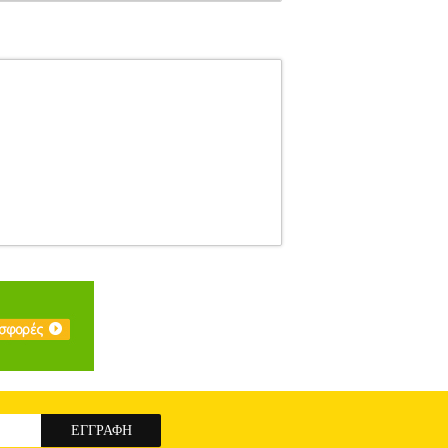
ES
ΑΠΟΚΡΙΑΤΙΚΕΣ ΣΤΟΛΕΣ
Κατηγορία:
ket Raccoon από την εταιρεία Rubie's
ουλος ΑΕΓΕΕ, η οποία ιδρύθηκε το 1982 στην
ου χώρου όπως Walt Disney, Warner Bros.,
ων παιδιών. • Σύνθεση>100 % πολυεστέρας Τα
onic Shopping Greece ΑΕ σε συνεργασία με το
εταιρεία μέσα από το site www.plus4u.gr και το
-shop.gr και να τα παραλάβετε μαζί ώστε να
οδα αποστολής ανεξαρτήτως ύψους παραγγελίας!