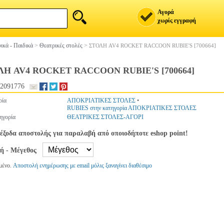
Αγορά
χωρίς εγγραφή
ικά - Παιδικά
>
Θεατρικές στολές
>
ΣΤΟΛΗ AV4 ROCKET RACCOON RUBIE'S [700664]
ΛΗ AV4 ROCKET RACCOON RUBIE'S [700664]
2091776
ρία
ΑΠΟΚΡΙΑΤΙΚΕΣ ΣΤΟΛΕΣ
•
RUBIES στην κατηγορία ΑΠΟΚΡΙΑΤΙΚΕΣ ΣΤΟΛΕΣ
ηγορία
ΘΕΑΤΡΙΚΕΣ ΣΤΟΛΕΣ-ΑΓΟΡΙ
έξοδα αποστολής για παραλαβή από οποιοδήποτε eshop point!
γή - Μέγεθος
μένο.
Αποστολή ενημέρωσης με email μόλις ξαναγίνει διαθέσιμο