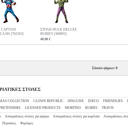
 CAPTAIN
ΣΤΟΛΗ HULK DELUXE
A HS [702563]
RUBIE'S [300991]
40.00 €
Σύνολο ψήφων: 0
ΟΚΡΙΑΤΙΚΕΣ ΣΤΟΛΕΣ
MAS COLLECTION
CLOWN REPUBLIC
DISGUISE
DJECO
FRIENDLIES
PRETENDERS
LICENSED PRODUCTS
MORTINO
RUBIES
TRAVIS
ρ
Αποκριάτικες στολές για αγόρια
Αποκριάτικες στολές για κορίτσια
Αποκριάτικες στο
Περούκες
Φιγούρες