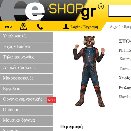
Login / Εγγραφή
Αρχική
>
Βρεφ
Υπολογιστές
ΣΤΟ
Ήχος • Εικόνα
PL1.15
Τηλεπικοινωνίες
Κατηγο
Λευκές συσκευές
Υποκατ
Μικροσυσκευές
Χωρίς 
Επιλο
Εργαλεία
Εξαντλη
Οργανα γυμναστικής
ΝΕΟ
Outdoor
Μουσικά όργανα
Περιγραφή
Security