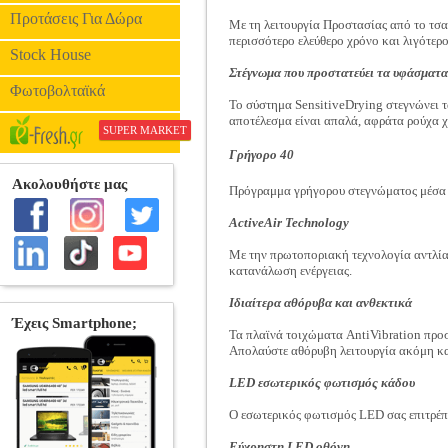
Προτάσεις Για Δώρα
Με τη λειτουργία Προστασίας από το τσα
περισσότερο ελεύθερο χρόνο και λιγότερ
Stock House
Στέγνωμα που προστατεύει τα υφάσματ
Φωτοβολταϊκά
Το σύστημα SensitiveDrying στεγνώνει τα
αποτέλεσμα είναι απαλά, αφράτα ρούχα χ
SUPER MARKET
Γρήγορο 40
Πρόγραμμα γρήγορου στεγνώματος μέσα σ
ActiveAir Technology
Με την πρωτοποριακή τεχνολογία αντλίας
κατανάλωση ενέργειας.
Ιδιαίτερα αθόρυβα και ανθεκτικά
Τα πλαϊνά τοιχώματα AntiVibration προ
Απολαύστε αθόρυβη λειτουργία ακόμη κα
LED εσωτερικός φωτισμός κάδου
Ο εσωτερικός φωτισμός LED σας επιτρέπε
Εύχρηστη LED οθόνη