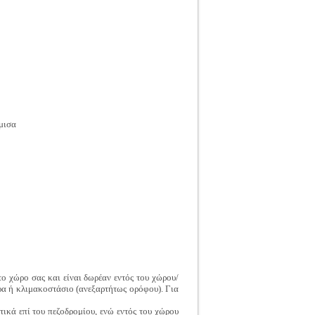
μισα
ο χώρο σας και είναι δωρέαν εντός του χώρου/
ρα ή κλιμακοστάσιο (ανεξαρτήτως ορόφου). Για
τικά επί του πεζοδρομίου, ενώ εντός του χώρου