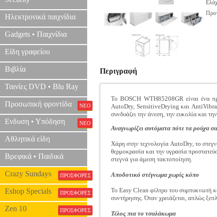
Ελάχ
Προτ
Ηλεκτρονικά παιχνίδια
Gadgets • Παιχνίδια
Είδη γραφείου
Βιβλία
Περιγραφή
Ταινίες DVD • Blu Ray
Το BOSCH WTH85208GR είναι ένα προηγ
Προσωπική φροντίδα
ΝΕΟ
AutoDry, SensitiveDrying και AntiVibra
συνδυάζει την άνεση, την ευκολία και τη
Ενδυση • Υπόδηση
ΝΕΟ
Αναγνωρίζει αυτόματα πότε τα ρούχα σας
Αθλητικά είδη
Χάρη στην τεχνολογία AutoDry, το στεγν
θερμοκρασία και την υγρασία προστατεύο
Βρεφικά • Παιδικά
στεγνά για άμεση τακτοποίηση.
Crazy Sundays
Αποδοτικό στέγνωμα χωρίς κόπο
ΠΡΟΣΦΟΡΕΣ
Το Easy Clean φίλτρο του συμπυκνωτή κά
Eshop Specials
ΠΡΟΣΦΟΡΕΣ
συντήρησης. Όταν χρειάζεται, απλώς ξεπ
Zen 10
ΠΡΟΣΦΟΡΕΣ
Τέλος πια το τσαλάκωμα