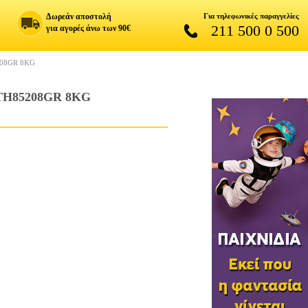
Δωρεάν αποστολή
Για τηλεφωνικές παραγγελίες
211 500 0 500
για αγορές άνω των 90€
08GR 8KG
H85208GR 8KG