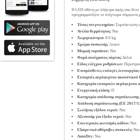
Η LED οθόνη με πλήκτρα αφής σας δίνει 
προγραμματίζετε το στέγνωμα σύμφωνα μ
Τύπος στεγνωτηρίου:
Συμπύκνωση υ
Αντλία θερμότητας:
Ναι
Χωρητικότητα:
8.0 kg
Χρώμα συσκευής:
Λευκό
Μορφή τυμπάνου:
Ναι
Φορά ανοίγματος πόρτας:
Δεξιά
Είδος ελέγχου ρυθμίσεων:
Περιστροφ
Επιπρόσθετες επιλογές λειτουργίας:
Εκπομπές αερόφερτου ακουστικού 
Κατηγορία εκπομπών αερόφερτου α
Ενεργειακή κλάση:
D
Κατηγορία απόδοσης συμπύκνωσης 
Απόδοση συμπύκνωσης (ΕΕ 2017/1
Σωλήνας εξόδου νερού:
Ναι
Αξεσουάρ για έξοδο νερού:
Ναι
Εσωτερικός φωτισμός κάδου:
Ναι
Εξαιρετικά αθόρυβες συσκευές:
Ναι
AutoDry:
Ναι