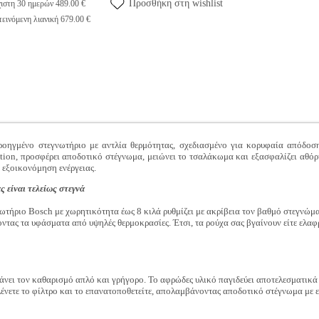
Προσθήκη στη wishlist
ιστη 30 ημερών 489.00 €
εινόμενη λιανική 679.00 €
μένο στεγνωτήριο με αντλία θερμότητας, σχεδιασμένο για κορυφαία απόδοση 
tion, προσφέρει αποδοτικό στέγνωμα, μειώνει το τσαλάκωμα και εξασφαλίζει αθόρυβ
ν εξοικονόμηση ενέργειας.
 είναι τελείως στεγνά
ωτήριο Bosch με χωρητικότητα έως 8 κιλά ρυθμίζει με ακρίβεια τον βαθμό στεγνώματ
ντας τα υφάσματα από υψηλές θερμοκρασίες. Έτσι, τα ρούχα σας βγαίνουν είτε ελαφ
νει τον καθαρισμό απλό και γρήγορο. Το αφρώδες υλικό παγιδεύει αποτελεσματικά 
λένετε το φίλτρο και το επανατοποθετείτε, απολαμβάνοντας αποδοτικό στέγνωμα με 