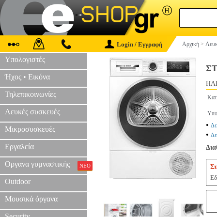
Login / Εγγραφή
Αρχική
>
Λευκ
Υπολογιστές
ΣΤ
Ήχος • Εικόνα
HAP
Τηλεπικοινωνίες
Κατ
Λευκές συσκευές
Υπο
•
Δε
Μικροσυσκευές
•
Δε
Εργαλεία
Δια
Οργανα γυμναστικής
ΝΕΟ
Στ
Εδ
Outdoor
Μουσικά όργανα
Security