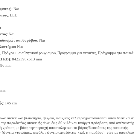
ματος):
Ναι
ματος:
LED
ι
ατος:
Ναι
κραδασμών και θορύβου:
Ναι
λυντήριο:
Ναι
, Πρόγραμμα αθλητικού ρουχισμού, Πρόγραμμα για πετσέτες, Πρόγραμμα για πουκά
xΠxΒ):
842x598x613 mm
96 mm
 mm
ής:
145 cm
ν συσκευών (πλυντήρια, ψυγεία, κουζίνες κτλ) πραγματοποιείται αποκλειστικά στ
ς της παραδοτέας συσκευής είναι έως 80 κιλά και υπάρχει πρόσβαση από ανελκυστή
τή χρέωση με βάση την περιοχή αποστολής και το βάρος/διαστάσεις της συσκευής.
(ψυγεία ντουλάπες, μεγάλοι ψυγειοκαταψύκτες κτλ), η παράδοση γίνεται αποκλεισ