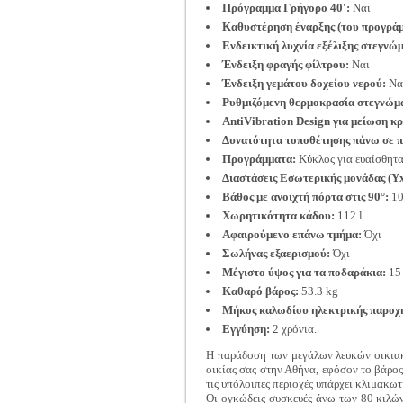
Πρόγραμμα Γρήγορο 40':
Ναι
Καθυστέρηση έναρξης (του προγράμ
Ενδεικτική λυχνία εξέλιξης στεγνώ
Ένδειξη φραγής φίλτρου:
Ναι
Ένδειξη γεμάτου δοχείου νερού:
Να
Ρυθμιζόμενη θερμοκρασία στεγνώμ
AntiVibration Design για μείωση 
Δυνατότητα τοποθέτησης πάνω σε π
Προγράμματα:
Κύκλος για ευαίσθητα
Διαστάσεις Εσωτερικής μονάδας (Υ
Βάθος με ανοιχτή πόρτα στις 90°:
10
Χωρητικότητα κάδου:
112 l
Αφαιρούμενο επάνω τμήμα:
Όχι
Σωλήνας εξαερισμού:
Όχι
Μέγιστο ύψος για τα ποδαράκια:
15
Καθαρό βάρος:
53.3 kg
Μήκος καλωδίου ηλεκτρικής παροχ
Εγγύηση:
2 χρόνια.
Η παράδοση των μεγάλων λευκών οικιακώ
οικίας σας στην Αθήνα, εφόσον το βάρο
τις υπόλοιπες περιοχές υπάρχει κλιμακω
Οι ογκώδεις συσκευές άνω των 80 κιλών 