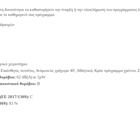
τη δυνατότητα να καθυστερήσετε την έναρξη ή την ολοκλήρωση του προγράμματος έω
ε το καθημερινό σας πρόγραμμα.
δρατμών
ικό χειριστήριο
Ευαίσθητα, πετσέτες, Ανάμεικτα, γρήγορο 40', Αθλητικά, Κρύο πρόγραμμα χρόνου,
θορύβου:
62 dB(A) re 1pW
κουστικού θορύβου:
B
(ΕΕ 2017/1369):
C
369):
83 %