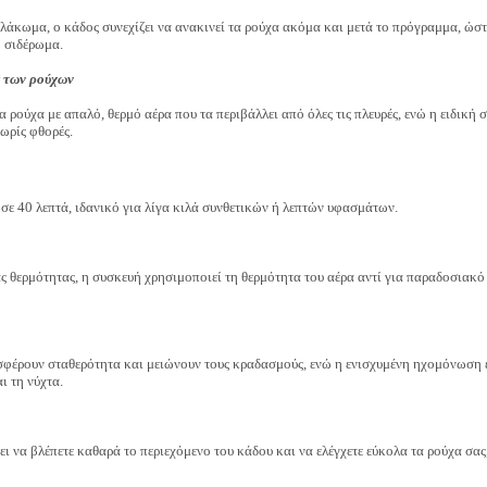
λάκωμα, ο κάδος συνεχίζει να ανακινεί τα ρούχα ακόμα και μετά το πρόγραμμα, ώστ
ο σιδέρωμα.
α των ρούχων
 ρούχα με απαλό, θερμό αέρα που τα περιβάλλει από όλες τις πλευρές, ενώ η ειδική
ωρίς φθορές.
ε 40 λεπτά, ιδανικό για λίγα κιλά συνθετικών ή λεπτών υφασμάτων.
 θερμότητας, η συσκευή χρησιμοποιεί τη θερμότητα του αέρα αντί για παραδοσιακό
σφέρουν σταθερότητα και μειώνουν τους κραδασμούς, ενώ η ενισχυμένη ηχομόνωση 
ι τη νύχτα.
ι να βλέπετε καθαρά το περιεχόμενο του κάδου και να ελέγχετε εύκολα τα ρούχα σα