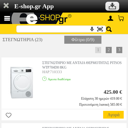
E-shop.gr App
ΣΤΕΓΝΩΤΗΡΙΑ (23)
Φίλτρα (0/9)
1
2
3
ΣΤΕΓΝΩΤΗΡΙΟ ΜΕ ΑΝΤΛΙΑ ΘΕΡΜΟΤΗΤΑΣ PITSOS
WTP704D8 8KG
HAP.710333
Αμεσα διαθέσιμο
425.00 €
Ελάχιστη 30 ημερών 419.00 €
Προτεινόμενη λιανική 585.00 €
Αγορά