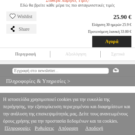
Σταθερά Χαμηλές Τιμές!
Εδώ θα βρείτε κάθε μέρα τις πιο ανταγωνιστικές τιμές
25.90 €
Wishlist
Ελάχιστη 30 ημερών 25.9 €
Share
Προτεινόμενη λιανική 33.00 €
Αγορά
Περιγραφή
Αξιολόγηση
Σχετικά
SPIGEN ULTRA HYBRID MAGSAFE FROST ROSE TITANIUM
FOR IPHONE 16 PRO MAX
TEL.218743
TEL.218743
SPIGEN
SPIGEN
ΘΗΚΗ
SPIGEN ULTRA HYBRID MAGSAFE FROST
Πληροφορίες & Υπηρεσίες >
ROSE TITANIUM FOR IPHONE 16 PRO MAX
25.90
Η ιστοσελίδα χρησιμοποιεί cookies για την ευκολία της
περιήγησης, την εξατομίκευση περιεχομένου και διαφημίσεων και
την ανάλυση της επισκεψιμότητάς μας. Δείτε τους ανανεωμένους
όρους χρήσης για την προστασία δεδομένων και τα cookies.
Πληροφορίες
Ρυθμίσεις
Απόρριψη
Αποδοχή