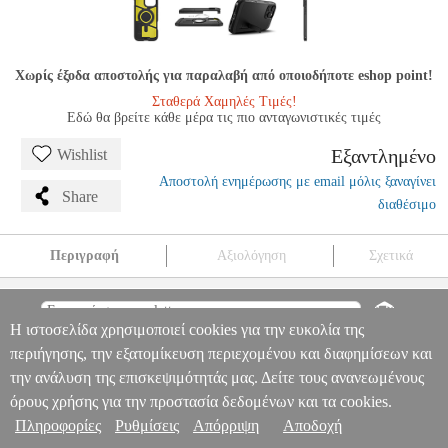
Χωρίς έξοδα αποστολής για παραλαβή από οποιοδήποτε eshop point!
Σταθερά Χαμηλές Τιμές!
Εδώ θα βρείτε κάθε μέρα τις πιο ανταγωνιστικές τιμές
Εξαντλημένο
Wishlist
Αποστολή ενημέρωσης με email μόλις ξαναγίνει
Share
διαθέσιμο
Περιγραφή
Αξιολόγηση
Σχετικά
SPIGEN TOUGH ARMOR MAGSAFE BLACK FOR IPHONE 16
PRO
TEL.218124
TEL.218124
SPIGEN
SPIGEN
ΘΗΚΗ
SPIGEN
Η ιστοσελίδα χρησιμοποιεί cookies για την ευκολία της
TOUGH ARMOR MAGSAFE BLACK FOR IPHONE 16 PRO
Πληροφορίες & Υπηρεσίες >
0
περιήγησης, την εξατομίκευση περιεχομένου και διαφημίσεων και
την ανάλυση της επισκεψιμότητάς μας. Δείτε τους ανανεωμένους
όρους χρήσης για την προστασία δεδομένων και τα cookies.
Πληροφορίες
Ρυθμίσεις
Απόρριψη
Αποδοχή