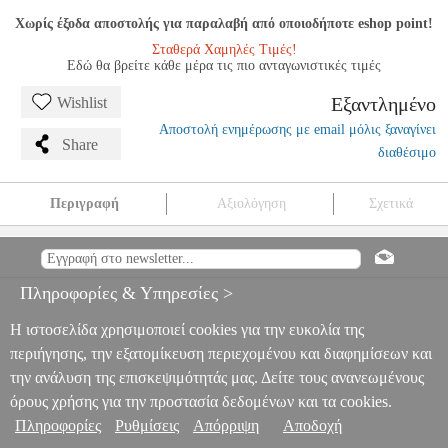
Χωρίς έξοδα αποστολής για παραλαβή από οποιοδήποτε eshop point!
Σταθερά Χαμηλές Τιμές!
Εδώ θα βρείτε κάθε μέρα τις πιο ανταγωνιστικές τιμές
Εξαντλημένο
Wishlist
Αποστολή ενημέρωσης με email μόλις ξαναγίνει
Share
διαθέσιμο
Περιγραφή
Αξιολόγηση
Σχετικά
SPIGEN ENZO ARAMID BLACK NATURAL FOR IPHONE 16
PRO
TEL.218050
TEL.218050
SPIGEN
SPIGEN
ΘΗΚΗ
SPIGEN
ENZO ARAMID BLACK NATURAL FOR IPHONE 16 PRO
Πληροφορίες & Υπηρεσίες >
0
Η ιστοσελίδα χρησιμοποιεί cookies για την ευκολία της
περιήγησης, την εξατομίκευση περιεχομένου και διαφημίσεων και
την ανάλυση της επισκεψιμότητάς μας. Δείτε τους ανανεωμένους
όρους χρήσης για την προστασία δεδομένων και τα cookies.
Πληροφορίες
Ρυθμίσεις
Απόρριψη
Αποδοχή