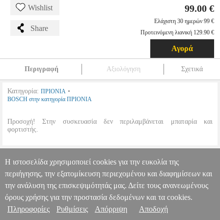
99.00 €
Wishlist
Ελάχιστη 30 ημερών 99 €
Share
Προτεινόμενη λιανική 129.90 €
Αγορά
Περιγραφή
Αξιολόγηση
Σχετικά
Κατηγορία:
•
ΠΡΙΟΝΙΑ
BOSCH στην κατηγορία ΠΡΙΟΝΙΑ
Προσοχή! Στην συσκευασία δεν περιλαμβάνεται μπαταρία και
φορτιστής.
ΣΠΑΘΟΣΕΓΑ ΜΠΑΤΑΡΙΑΣ BOSCH ADVANCE RECIP 18V LI-
ION SOLO 06033B2402
TLS.032127
TLS.032127
BOSCH
Η ιστοσελίδα χρησιμοποιεί cookies για την ευκολία της
BOSCH
ΠΡΙΟΝΙΑ
Κατηγορία: ΠΡΙΟΝΙΑ •BOSCH στην κατηγορία
περιήγησης, την εξατομίκευση περιεχομένου και διαφημίσεων και
Πληροφορίες & Υπηρεσίες >
ΠΡΙΟΝΙΑ Προσοχή! Στην συσκευασία δεν περιλαμβάνεται μπαταρία
την ανάλυση της επισκεψιμότητάς μας. Δείτε τους ανανεωμένους
και φορτιστής.
ΣΠΑΘΟΣΕΓΑ ΜΠΑΤΑΡΙΑΣ BOSCH ADVANCE
RECIP 18V LI-ION SOLO 06033B2402
όρους χρήσης για την προστασία δεδομένων και τα cookies.
99.00
Πληροφορίες
Ρυθμίσεις
Απόρριψη
Αποδοχή