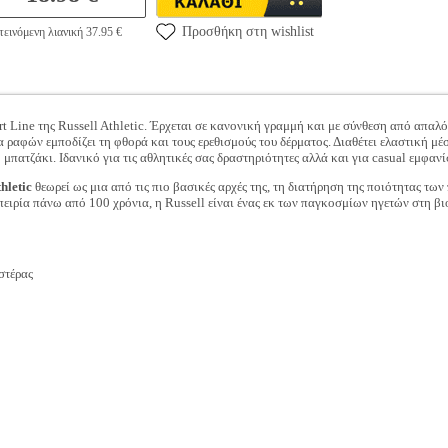
Προσθήκη στη wishlist
εινόμενη λιανική 37.95 €
t Line της Russell Athletic. Έρχεται σε κανονική γραμμή και με σύνθεση από απαλ
ραφών εμποδίζει τη φθορά και τους ερεθισμούς του δέρματος. Διαθέτει ελαστική μέσ
πατζάκι. Ιδανικό για τις αθλητικές σας δραστηριότητες αλλά και για casual εμφανίσε
hletic
θεωρεί ως μια από τις πιο βασικές αρχές της, τη διατήρηση της ποιότητας των
πειρία πάνω από 100 χρόνια, η Russell είναι ένας εκ των παγκοσμίων ηγετών στη β
στέρας