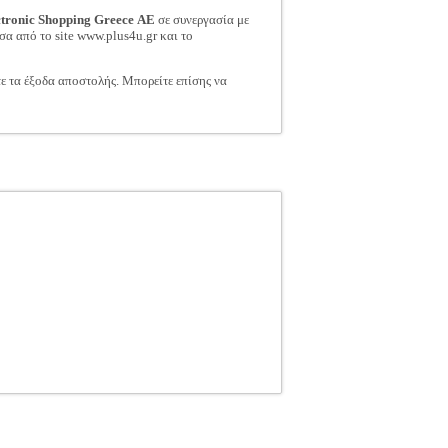
ctronic Shopping Greece ΑΕ
σε συνεργασία με
σα από το site www.plus4u.gr και το
τε τα έξοδα αποστολής. Μπορείτε επίσης να