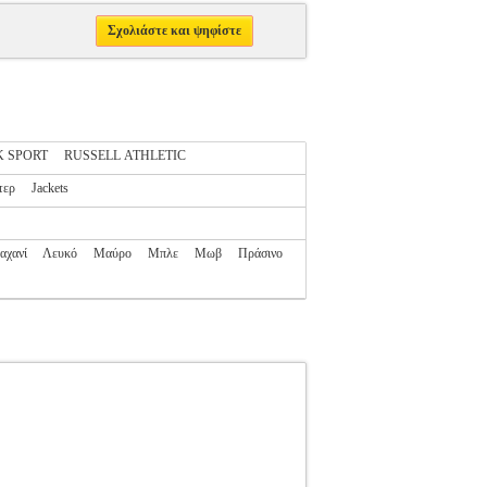
Σχολιάστε και ψηφίστε
 SPORT
RUSSELL ATHLETIC
τερ
Jackets
αχανί
Λευκό
Μαύρο
Μπλε
Μωβ
Πράσινο