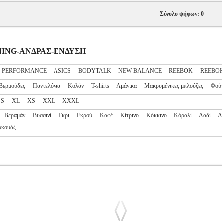
Σύνολο ψήφων: 0
AINING-ΑΝΔΡΑΣ-ΕΝΔΥΣΗ
S PERFORMANCE
ASICS
BODYTALK
NEW BALANCE
REEBOK
REEBOK
Βερμούδες
Παντελόνια
Κολάν
T-shirts
Αμάνικα
Μακρυμάνικες μπλούζες
Φού
S
XL
XS
XXL
XXXL
Βεραμάν
Βυσσινί
Γκρι
Εκρού
Καφέ
Κίτρινο
Κόκκινο
Κόραλί
Λαδί
Λ
ρκουάζ