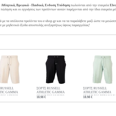
ν
Αθλητικά, Βρεφικά - Παιδικά, Ενδυση Υπόδηση
πωλούνται από την εταιρεία
Ele
ν πώληση και οι εγγυήσεις των προϊόντων αυτών παρέχονται από την ίδια εταιρεία μέ
ά με τα υπόλοιπα προϊόντα του e-shop.gr και να τα παραλάβετε μαζί ώστε να μειώσε
t με μηδενικά έξοδα αποστολής ανεξαρτήτως ύψους παραγγελίας!
 RUSSELL
ΣΟΡΤΣ RUSSELL
ΣΟΡΤΣ RUSSELL
TIC GAMMA
ATHLETIC GAMMA
ATHLETIC GAMMA
ESS ΛΕΥΚΗ
SEAMLESS ΜΑΥΡΟ
SEAMLESS ΒΕΡΑΜΑΝ
18.98 €
18.98 €