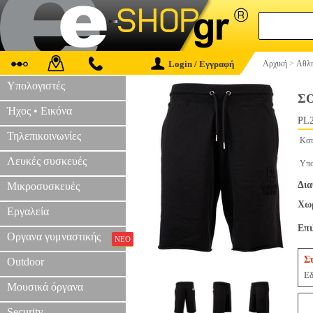
Login / Εγγραφή
Αρχική
>
Αθλη
Υπολογιστές
Σ
Ήχος • Εικόνα
PL2
Τηλεπικοινωνίες
Κατ
Λευκές συσκευές
Υπο
Δια
Μικροσυσκευές
Χωρ
Εργαλεία
Επ
Οργανα γυμναστικής
ΝΕΟ
Σ
Outdoor
Εδ
Μουσικά όργανα
Security