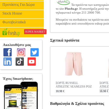
Προτάσεις Για Δώρα
Τα προϊόντα των κατηγοριώ
το site
Plus4u.gr
. Η υποστήριξη μετά τη
τηλεφωνικό κέντρο 211 2000 700.
Stock House
Μπορείτε να συνδυάσετε τα προϊόντα αυτ
Φωτοβολταϊκά
παραλάβετε από οποιοδήποτε eshop poin
SUPER MARKET
Σχετικά προϊόντα
ΣΟΡΤΣ RUSSELL
ΣΟΡΤΣ
ATHLETIC SEAMLESS ΡΟΖ
ATHLE
SEAML
18.98 €
18.98 €
Βαθμολογία & Σχόλια προιόντος