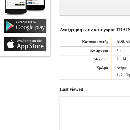
Αναζήτηση στην κατηγορία TR
Κατασκευαστής
ADIDA
Κατηγορία
Σορτς
Μέγεθος
L
M
Χρώμα
Ανθρακί
Ροζ
Τι
Last viewed