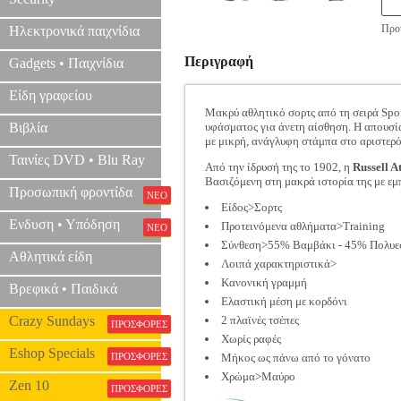
Προτ
Ηλεκτρονικά παιχνίδια
Περιγραφή
Gadgets • Παιχνίδια
Είδη γραφείου
Μακρύ αθλητικό σορτς από τη σειρά Spor
Βιβλία
υφάσματος για άνετη αίσθηση. Η απουσία 
με μικρή, ανάγλυφη στάμπα στο αριστερό μ
Ταινίες DVD • Blu Ray
Από την ίδρυσή της το 1902, η
Russell At
Βασιζόμενη στη μακρά ιστορία της με εμ
Προσωπική φροντίδα
ΝΕΟ
Είδος>Σορτς
Ενδυση • Υπόδηση
Προτεινόμενα αθλήματα>Training
ΝΕΟ
Σύνθεση>55% Βαμβάκι - 45% Πολυε
Αθλητικά είδη
Λοιπά χαρακτηριστικά>
Κανονική γραμμή
Βρεφικά • Παιδικά
Ελαστική μέση με κορδόνι
Crazy Sundays
2 πλαϊνές τσέπες
ΠΡΟΣΦΟΡΕΣ
Χωρίς ραφές
Eshop Specials
ΠΡΟΣΦΟΡΕΣ
Μήκος ως πάνω από το γόνατο
Χρώμα>Μαύρο
Zen 10
ΠΡΟΣΦΟΡΕΣ