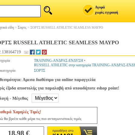
Αγορά
χωρίς εγγραφή
τικά είδη
>
Σορτς
>
ΣΟΡΤΣ RUSSELL ATHLETIC SEAMLESS ΜΑΥΡΟ
ΟΡΤΣ RUSSELL ATHLETIC SEAMLESS ΜΑΥΡΟ
.138164719
ηγορία
TRAINING-ΑΝΔΡΑΣ-ΕΝΔΥΣΗ
•
RUSSELL ATHLETIC στην κατηγορία TRAINING-ΑΝΔΡΑΣ-ΕΝ
κατηγορία
ΣΟΡΤΣ
θεσιμότητα: Αμεσα διαθέσιμο για online παραγγελία
ίς έξοδα αποστολής για παραλαβή από οποιοδήποτε eshop point!
ιλογή - Μέγεθος
ταθερά Χαμηλές Τιμές!
ώ θα βρείτε κάθε μέρα τις πιο ανταγωνιστικές τιμές
18.98 €