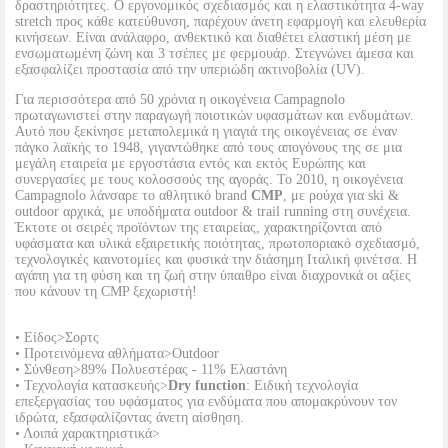
δραστηριότητες. Ο εργονομικός σχεδιασμός και η ελαστικότητα 4-way
stretch προς κάθε κατεύθυνση, παρέχουν άνετη εφαρμογή και ελευθερία
κινήσεων. Είναι ανάλαφρο, ανθεκτικό και διαθέτει ελαστική μέση με
ενσωματωμένη ζώνη και 3 τσέπες με φερμουάρ. Στεγνώνει άμεσα και
εξασφαλίζει προστασία από την υπεριώδη ακτινοβολία (UV).
Για περισσότερα από 50 χρόνια η οικογένεια Campagnolo
πρωταγωνιστεί στην παραγωγή ποιοτικών υφασμάτων και ενδυμάτων.
Αυτό που ξεκίνησε μεταπολεμικά η γιαγιά της οικογένειας σε έναν
πάγκο λαϊκής το 1948, γιγαντώθηκε από τους απογόνους της σε μια
μεγάλη εταιρεία με εργοστάσια εντός και εκτός Ευρώπης και
συνεργασίες με τους κολοσσούς της αγοράς. Το 2010, η οικογένεια
Campagnolo λάνσαρε το αθλητικό brand
CMP
, με ρούχα για ski &
outdoor αρχικά, με υποδήματα outdoor & trail running στη συνέχεια.
Έκτοτε οι σειρές προϊόντων της εταιρείας, χαρακτηρίζονται από
υφάσματα και υλικά εξαιρετικής ποιότητας, πρωτοποριακό σχεδιασμό,
τεχνολογικές καινοτομίες και φυσικά την διάσημη Ιταλική φινέτσα. Η
αγάπη για τη φύση και τη ζωή στην ύπαιθρο είναι διαχρονικά οι αξίες
που κάνουν τη CMP ξεχωριστή!
• Είδος>Σορτς
• Προτεινόμενα αθλήματα>Outdoor
• Σύνθεση>89% Πολυεστέρας - 11% Ελαστάνη
• Τεχνολογία κατασκευής>
Dry function
: Ειδική τεχνολογία
επεξεργασίας του υφάσματος για ενδύματα που απομακρύνουν τον
ιδρώτα, εξασφαλίζοντας άνετη αίσθηση.
• Λοιπά χαρακτηριστικά>