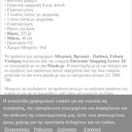
• Κανονική γραμμή
• Ελαστική εφαρμογή 4-way stretch
• Ελαστική μέση
• 2 πλαϊνές τσέπες με φερμουάρ
• 1 πίσω τσέπη με φερμουάρ
• Ελαστική ζώνη
• Θηλιές για ζώνη
•
Βάρος
: 225 gr
•
Μήκος
: 46 cm
• Προστασία UV
• Χρώμα>Μπορντό / Ροζ
Τα προϊόντα των κατηγοριών
Αθλητικά, Βρεφικά - Παιδικά, Ενδυση
Υπόδηση
πωλούνται από την εταιρεία
Electronic Shopping Greece ΑΕ
σε συνεργασία με το site
Plus4u.gr
. Η υποστήριξη μετά την πώληση και
οι εγγυήσεις των προϊόντων αυτών παρέχονται από την ίδια εταιρεία
μέσα από το site www.plus4u.gr και το τηλεφωνικό κέντρο 211 2000
700.
Μπορείτε να συνδυάσετε τα προϊόντα αυτά με τα υπόλοιπα προϊόντα του
e-shop.gr και να τα παραλάβετε μαζί ώστε να μειώσετε τα έξοδα
αποστολής. Μπορείτε επίσης να παραλάβετε από οποιοδήποτε eshop
Η ιστοσελίδα χρησιμοποιεί cookies για την ευκολία της
point με μηδενικά έξοδα αποστολής ανεξαρτήτως ύψους παραγγελίας!
περιήγησης, την εξατομίκευση περιεχομένου και διαφημίσεων και
την ανάλυση της επισκεψιμότητάς μας. Δείτε τους ανανεωμένους
ΣΟΡΤΣ CMP TREKKING SHORTS ΜΠΟΡΝΤΟ
PL2.138144334
PL2.138144334
CMP
CMP
OUTDOOR-ΓΥΝΑΙΚΑ-ΕΝΔΥΣΗ
όρους χρήσης για την προστασία δεδομένων και τα cookies.
Κατηγορία: OUTDOOR-ΓΥΝΑΙΚΑ-ΕΝΔΥΣΗ
Πληροφορίες
Ρυθμίσεις
Απόρριψη
Αποδοχή
Πληροφορίες & Υπηρεσίες >