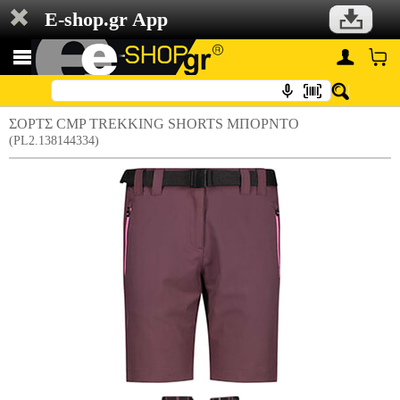
E-shop.gr App
ΣΟΡΤΣ CMP TREKKING SHORTS ΜΠΟΡΝΤΟ
(PL2.138144334)