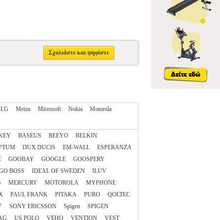
Σχολιάστε και ψηφίστε
LG
Meizu
Microsoft
Nokia
Motorola
KEY
BASEUS
BEEYO
BELKIN
PTUM
DUX DUCIS
EM-WALL
ESPERANZA
E
GOOBAY
GOOGLE
GOOSPERY
GO BOSS
IDEAL OF SWEDEN
ILUV
S
MERCURY
MOTOROLA
MYPHONE
X
PAUL FRANK
PITAKA
PURO
QOLTEC
Y
SONY ERICSSON
Spigen
SPIGEN
AG
US POLO
VEHO
VENTION
VEST