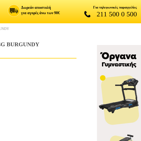
Δωρεάν αποστολή
Για τηλεφωνικές παραγγελίες
211 500 0 500
για αγορές άνω των 90€
GUNDY
4G BURGUNDY