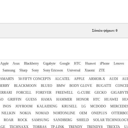
Σύνολο ψήφων: 0
Apple
Asus
Blackberry
Gigabyte
Google
HTC
Huawei
iPhone
Lenovo
Samsung
Sharp
Sony
Sony Ericsson
Universal
Xiaomi
ZTE
4SMARTS
50 FIFTY CONCEPTS
ALCATEL
APPLE
ARMOR-X
AUDI
AU
BERRY
BLACKMOON
BLUEO
BMW
BODY GLOVE
BUGATTI
CONCE
ERRARI
FORCELL
FOREVER
FREEWELL
G-CUBE
GECKO
GIGABYT
GO
GRIFFIN
GUESS
HAMA
HAMMER
HONOR
HTC
HUAWEI
HU
INOS
JOYROOM
KALAIDENG
KRUSELL
LG
MCDODO
MERCEDE
NILLKIN
NOKIA
NOMAD
NORTONLINE
OEM
ONEPLUS
OTTERBO
ROAR
ROCK
SAMSUNG
SANDBERG
SHIELD
SOLAR TECHNOLOG
AGE
TECHNAXX
TORRAS
TP-LINK
TRENDY
TRENDY8
TREXTA
U