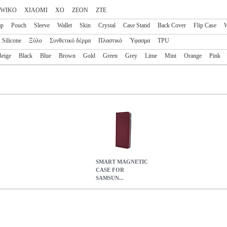
WIKO
XIAOMI
XO
ZEON
ZTE
ap
Pouch
Sleeve
Wallet
Skin
Crystal
Case Stand
Back Cover
Flip Case
W
Silicone
Ξύλο
Συνθετικό δέρμα
Πλαστικό
Ύφασμα
TPU
Beige
Black
Blue
Brown
Gold
Green
Grey
Lime
Mint
Orange
Pink
SMART MAGNETIC
CASE FOR
SAMSUN...
SAMSUNG GALAXY A13 4G BURGUNDY
TEL.200445
TEL.2004
MAGNETIC CASE FOR SAMSUNG GALAXY A13 4G BURG
0