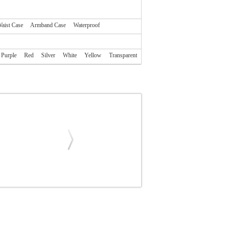
aist Case
Armband Case
Waterproof
Purple
Red
Silver
White
Yellow
Transparent
45
FOREVER
FOREVER
ΘΗΚΗ
SMART
UNDY