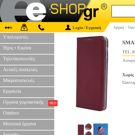
Login / Εγγραφή
Αρχική
>
Τηλε
Υπολογιστές
SMA
Ήχος • Εικόνα
TEL.2
Τηλεπικοινωνίες
Κατηγο
Λευκές συσκευές
Χωρίς 
Μικροσυσκευές
Εξαντλη
Εργαλεία
Οργανα γυμναστικής
ΝΕΟ
Outdoor
Μουσικά όργανα
Security