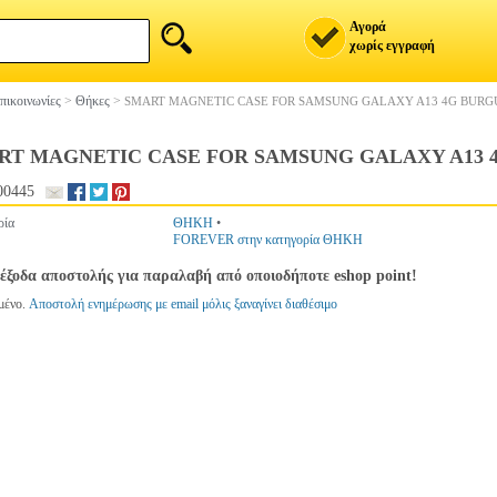
Αγορά
χωρίς εγγραφή
πικοινωνίες
>
Θήκες
>
SMART MAGNETIC CASE FOR SAMSUNG GALAXY A13 4G BUR
RT MAGNETIC CASE FOR SAMSUNG GALAXY A13 
00445
ρία
ΘΗΚΗ
•
FOREVER στην κατηγορία ΘΗΚΗ
έξοδα αποστολής για παραλαβή από οποιοδήποτε eshop point!
μένο.
Αποστολή ενημέρωσης με email μόλις ξαναγίνει διαθέσιμο