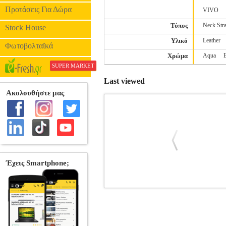
Προτάσεις Για Δώρα
VIVO
Τύπος
Neck Str
Stock House
Υλικό
Leather
Φωτοβολταϊκά
Χρώμα
Aqua
SUPER MARKET
Last viewed
SMART MAGNETIC CASE FOR 