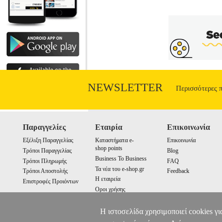
NEWSLETTER
Περισσότερες 
Παραγγελίες
Εταιρία
Επικοινωνία
Εξέλιξη Παραγγελίας
Καταστήματα e-
Επικοινωνία
shop points
Τρόποι Παραγγελίας
Blog
Business To Business
Τρόποι Πληρωμής
FAQ
Τα νέα του e-shop.gr
Τρόποι Αποστολής
Feedback
Η εταιρεία
Επιστροφές Προιόντων
Οροι χρήσης
Cookies
Η ιστοσελίδα χρησιμοποιεί cookies γι