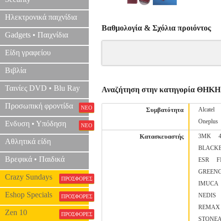
Ηλεκτρονικά παιχνίδια
Βαθμολογία & Σχόλια προιόντος
Gadgets • Παιχνίδια
Είδη γραφείου
Βιβλία
Ταινίες DVD • Blu Ray
Αναζήτηση στην κατηγορία ΘΗΚΗ
Προσωπική φροντίδα
ΝΕΟ
Συμβατότητα
Alcatel
Oneplus
Ενδυση • Υπόδηση
ΝΕΟ
Κατασκευαστής
3MK
Αθλητικά είδη
BLACK
Βρεφικά • Παιδικά
ESR
F
GREEN
Crazy Sundays
ΠΡΟΣΦΟΡΕΣ
IMUCA
Eshop Specials
NEDIS
ΠΡΟΣΦΟΡΕΣ
REMAX
Zen 10
ΠΡΟΣΦΟΡΕΣ
STONE