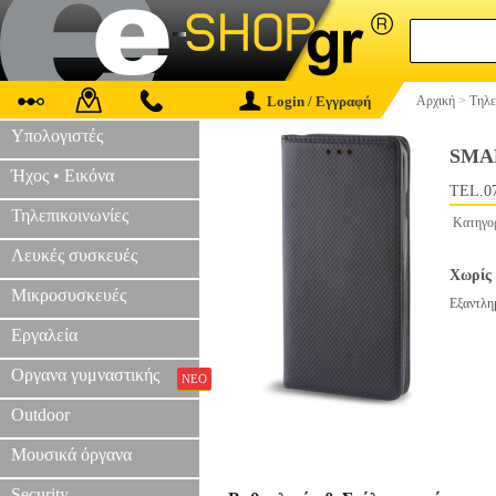
Login / Εγγραφή
Αρχική
>
Τηλε
Υπολογιστές
SMA
Ήχος • Εικόνα
TEL.0
Τηλεπικοινωνίες
Κατηγο
Λευκές συσκευές
Χωρίς 
Μικροσυσκευές
Εξαντλη
Εργαλεία
Οργανα γυμναστικής
ΝΕΟ
Outdoor
Μουσικά όργανα
Security