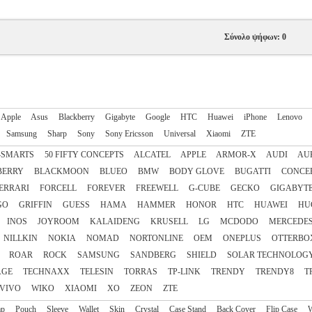
Σύνολο ψήφων: 0
Apple
Asus
Blackberry
Gigabyte
Google
HTC
Huawei
iPhone
Lenovo
Samsung
Sharp
Sony
Sony Ericsson
Universal
Xiaomi
ZTE
4SMARTS
50 FIFTY CONCEPTS
ALCATEL
APPLE
ARMOR-X
AUDI
AU
BERRY
BLACKMOON
BLUEO
BMW
BODY GLOVE
BUGATTI
CONCE
ERRARI
FORCELL
FOREVER
FREEWELL
G-CUBE
GECKO
GIGABYT
GO
GRIFFIN
GUESS
HAMA
HAMMER
HONOR
HTC
HUAWEI
HU
INOS
JOYROOM
KALAIDENG
KRUSELL
LG
MCDODO
MERCEDE
NILLKIN
NOKIA
NOMAD
NORTONLINE
OEM
ONEPLUS
OTTERBO
ROAR
ROCK
SAMSUNG
SANDBERG
SHIELD
SOLAR TECHNOLOG
AGE
TECHNAXX
TELESIN
TORRAS
TP-LINK
TRENDY
TRENDY8
T
VIVO
WIKO
XIAOMI
XO
ZEON
ZTE
ap
Pouch
Sleeve
Wallet
Skin
Crystal
Case Stand
Back Cover
Flip Case
W