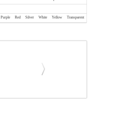
Purple
Red
Silver
White
Yellow
Transparent
ART MAGNET FLIP CASE FOR NOKIA 6.3