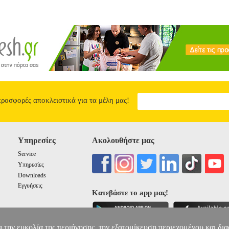
προσφορές αποκλειστικά για τα μέλη μας!
Υπηρεσίες
Ακολουθήστε μας
Service
Υπηρεσίες
Downloads
Εγγυήσεις
Κατεβάστε το app μας!
α την ευκολία της περιήγησης, την εξατομίκευση περιεχομένου και δι