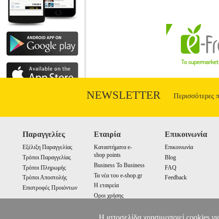
NEWSLETTER
Περισσότερες 
Παραγγελίες
Εταιρία
Επικοινωνία
Εξέλιξη Παραγγελίας
Καταστήματα e-
Επικοινωνία
shop points
Τρόποι Παραγγελίας
Blog
Business To Business
Τρόποι Πληρωμής
FAQ
Τα νέα του e-shop.gr
Τρόποι Αποστολής
Feedback
Η εταιρεία
Επιστροφές Προιόντων
Οροι χρήσης
Cookies
Η ιστοσελίδα χρησιμοποιεί cookies γι