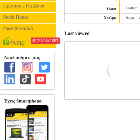
Προτάσεις Για Δώρα
Υλικό
Leather
Stock House
Χρώμα
Aqua
Φωτοβολταϊκά
Last viewed
SUPER MARKET
SMART MAGNET FLIP CASE FOR N