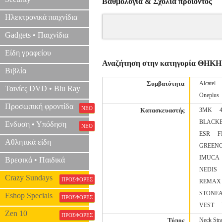
Βαθμολογία & Σχόλια προιόντος
Ηλεκτρονικά παιχνίδια
Gadgets • Παιχνίδια
Είδη γραφείου
Αναζήτηση στην κατηγορία ΘΗΚΗ
Βιβλία
Συμβατότητα
Alcatel
Ταινίες DVD • Blu Ray
Oneplus
Προσωπική φροντίδα
ΝΕΟ
Κατασκευαστής
3MK
BLACK
Ενδυση • Υπόδηση
ΝΕΟ
ESR
F
Αθλητικά είδη
GREEN
IMUCA
Βρεφικά • Παιδικά
NEDIS
Crazy Sundays
ΠΡΟΣΦΟΡΕΣ
REMAX
STONE
Eshop Specials
ΠΡΟΣΦΟΡΕΣ
VEST
Zen 10
ΠΡΟΣΦΟΡΕΣ
Τύπος
Neck Str