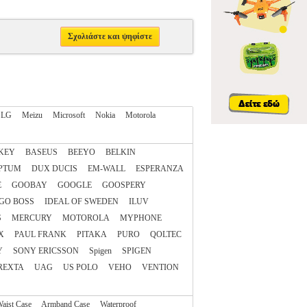
Σχολιάστε και ψηφίστε
LG
Meizu
Microsoft
Nokia
Motorola
KEY
BASEUS
BEEYO
BELKIN
PTUM
DUX DUCIS
EM-WALL
ESPERANZA
E
GOOBAY
GOOGLE
GOOSPERY
GO BOSS
IDEAL OF SWEDEN
ILUV
S
MERCURY
MOTOROLA
MYPHONE
X
PAUL FRANK
PITAKA
PURO
QOLTEC
Y
SONY ERICSSON
Spigen
SPIGEN
REXTA
UAG
US POLO
VEHO
VENTION
aist Case
Armband Case
Waterproof