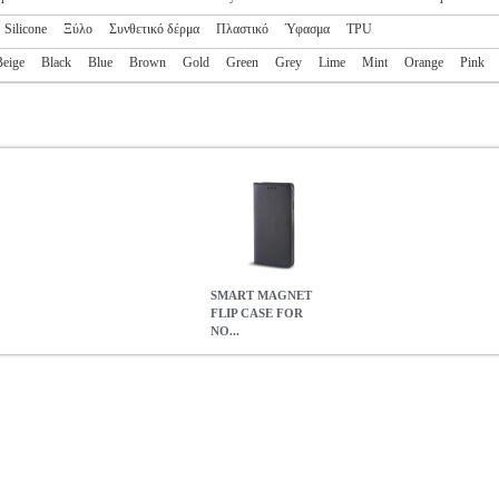
Silicone
Ξύλο
Συνθετικό δέρμα
Πλαστικό
Ύφασμα
TPU
Beige
Black
Blue
Brown
Gold
Green
Grey
Lime
Mint
Orange
Pink
SMART MAGNET
FLIP CASE FOR
NO...
OKIA 6.3 BLACK
TEL.073201
TEL.073201
OEM
OEM
ΘΗΚΗ
SM
BLACK
0