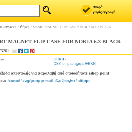
Αγορά
χωρίς εγγραφή
πικοινωνίες
>
Θήκες
>
SMART MAGNET FLIP CASE FOR NOKIA 6.3 BLACK
RT MAGNET FLIP CASE FOR NOKIA 6.3 BLACK
73201
ρία
ΘΗΚΗ
•
OEM στην κατηγορία ΘΗΚΗ
έξοδα αποστολής για παραλαβή από οποιοδήποτε eshop point!
μένο.
Αποστολή ενημέρωσης με email μόλις ξαναγίνει διαθέσιμο