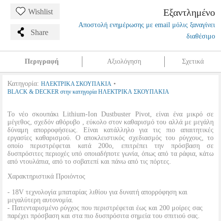
Εξαντλημένο
Wishlist
Αποστολή ενημέρωσης με email μόλις ξαναγίνει
Share
διαθέσιμο
Περιγραφή
Αξιολόγηση
Σχετικά
Κατηγορία:
•
ΗΛΕΚΤΡΙΚΑ ΣΚΟΥΠΑΚΙΑ
BLACK & DECKER στην κατηγορία ΗΛΕΚΤΡΙΚΑ ΣΚΟΥΠΑΚΙΑ
Το νέο σκουπάκι Lithium-Ion Dustbuster Pivot, είναι ένα μικρό σε
μέγεθος, σχεδόν αθόρυβο , εύκολο στον καθαρισμό του αλλά με μεγάλη
δύναμη απορροφήσεως. Είναι κατάλληλο για τις πιο απαιτητικές
εργασίες καθαρισμού. Ο αποκλειστικός σχεδιασμός του ρύγχους, το
οποίο περιστρέφεται κατά 200ο, επιτρέπει την πρόσβαση σε
δυσπρόσιτες περιοχές υπό οποιαδήποτε γωνία, όπως από τα ράφια, κάτω
από ντουλάπια, από το σοβατεπί και πάνω από τις πόρτες.
Χαρακτηριστικά Προιόντος
- 18V τεχνολογία μπαταρίας λιθίου για δυνατή απορρόφηση και
μεγαλύτερη αυτονομία.
- Πατενταρισμένο ρύγχος που περιστρέφεται έως και 200 μοίρες σας
παρέχει πρόσβαση και στα πιο δυσπρόσιτα σημεία του σπιτιού σας.