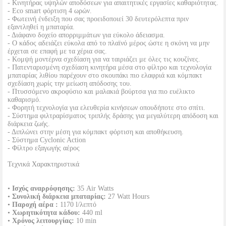
- Κινητήρας υψηλών αποδόσεων για απαιτητικές εργασίες καθαριότητας.
- Eco smart φόρτιση 4 ωρών.
- Φωτεινή ένδειξη που σας προειδοποιεί 30 δευτερόλεπτα πριν
εξαντληθεί η μπαταρία.
- Διάφανο δοχείο απορριμμάτων για εύκολο άδειασμα.
- Ο κάδος αδειάζει εύκολα από το πλαϊνό μέρος ώστε η σκόνη να μην
έρχεται σε επαφή με τα χέρια σας.
- Κομψή μοντέρνα σχεδίαση για να ταιριάζει με όλες τις κουζίνες.
- Πατενταρισμένη σχεδίαση κινητήρα μέσα στο φίλτρο και τεχνολογία
μπαταρίας λιθίου παρέχουν στο σκουπάκι πιο ελαφριά και κόμπακτ
σχεδίαση χωρίς την μείωση απόδοσης του.
- Πτυσσόμενο ακροφύσιο και μαλακιά βούρτσα για πιο ευέλικτο
καθαρισμό.
- Φορητή τεχνολογία για ελευθερία κινήσεων οπουδήποτε στο σπίτι.
- Σύστημα φιλτραρίσματος τριπλής δράσης για μεγαλύτερη απόδοση και
διάρκεια ζωής.
- Διπλώνει στην μέση για κόμπακτ φόρτιση και αποθήκευση.
- Σύστημα Cyclonic Action
- Φίλτρο εξαγωγής αέρος
Τεχνικά Χαρακτηριστικά
•
Ισχύς αναρρόφησης:
35 Air Watts
•
Συνολική διάρκεια μπαταρίας:
27 Watt Hours
•
Παροχή αέρα :
1170 l/λεπτό
•
Χωρητικότητα κάδου:
440 ml
•
Χρόνος λειτουργίας:
10 min