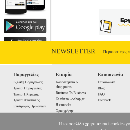
NEWSLETTER
Περισσότερες 
Παραγγελίες
Εταιρία
Επικοινωνία
Εξέλιξη Παραγγελίας
Καταστήματα e-
Επικοινωνία
shop points
Τρόποι Παραγγελίας
Blog
Business To Business
Τρόποι Πληρωμής
FAQ
Τα νέα του e-shop.gr
Τρόποι Αποστολής
Feedback
Η εταιρεία
Επιστροφές Προιόντων
Οροι χρήσης
Cookies
Η ιστοσελίδα χρησιμοποιεί cookies γι