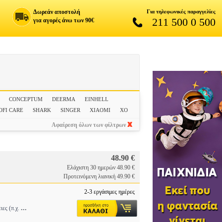
Δωρεάν αποστολή
Για τηλεφωνικές παραγγελίες
211 500 0 500
για αγορές άνω των 90€
CONCEPTUM
DEERMA
EINHELL
OFI CARE
SHARK
SINGER
XIAOMI
XO
Αφαίρεση όλων των φίλτρων
48.90 €
Ελάχιστη 30 ημερών 48.90 €
Προτεινόμενη λιανική 49.90 €
2-3 εργάσιμες ημέρες
...
ιες (π.χ.