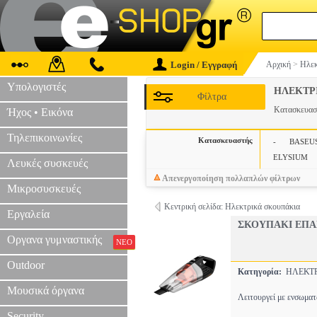
Login / Εγγραφή
Αρχική
>
Ηλεκ
Υπολογιστές
ΗΛΕΚΤΡ
Φίλτρα
Κατασκευα
Ήχος • Εικόνα
Τηλεπικοινωνίες
Κατασκευαστής
-
BASEU
ELYSIUM
Λευκές συσκευές
Απενεργοποίηση πολλαπλών φίλτρων
Μικροσυσκευές
Κεντρική σελίδα: Ηλεκτρικά σκουπάκια
Εργαλεία
ΣΚΟΥΠΑΚΙ ΕΠΑ
Οργανα γυμναστικής
ΝΕΟ
Outdoor
Κατηγορία:
ΗΛΕΚΤ
Μουσικά όργανα
Λειτουργεί με ενσωματ
Security