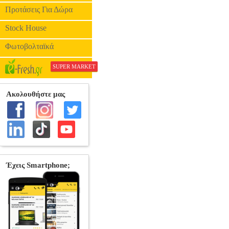
Προτάσεις Για Δώρα
Stock House
Φωτοβολταϊκά
SUPER MARKET