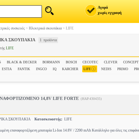
Αγορά
χωρίς εγγραφή
τρικές συσκευές
>
Ηλεκτρικά σκουπάκια
>
LIFE
ΙΚΑ ΣΚΟΥΠΑΚΙΑ
1 προϊόντα
στής
LIFE
S
BLACK & DECKER
BORMANN
BOSCH
CECOTEC
CLEVER
CONCEPT
x
ESTIA
FANTIK
INGCO
IQ
KARCHER
LIFE
NEDIS
PRIMO
PR
ΝΑΦΟΡΤΙΖΟΜΕΝΟ 14,8V LIFE FORTE
(HAP.430435)
ΡΙΚΑ ΣΚΟΥΠΑΚΙΑ
Κατασκευαστής:
LIFE
ωμένη επαναφορτιζόμενη μπαταρία Li-Ion 14.8V / 2200 mAh Κατάλληλο για όλες τις επιφάνε