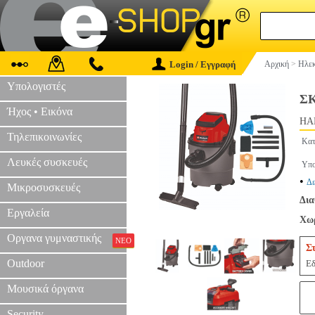
Login / Εγγραφή
Αρχική
>
Ηλεκ
Υπολογιστές
ΣΚ
Ήχος • Εικόνα
HAP
Τηλεπικοινωνίες
Κατ
Λευκές συσκευές
Υπο
•
Δε
Μικροσυσκευές
Δια
Εργαλεία
Χωρ
Οργανα γυμναστικής
ΝΕΟ
Σ
Outdoor
Εδ
Μουσικά όργανα
Security