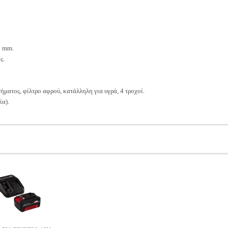
.
 mm.
ς.
ήματος, φίλτρο αφρού, κατάλληλη για υγρά, 4 τροχοί.
ία).