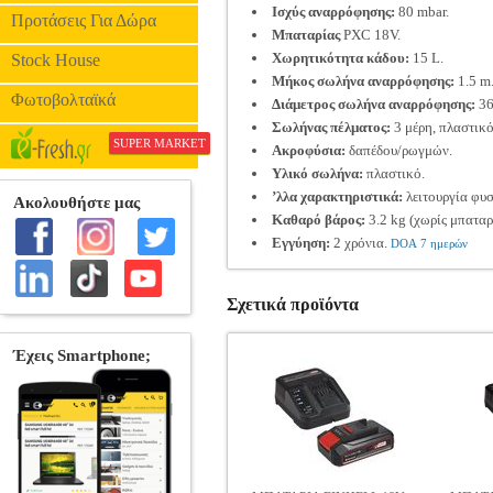
Iσχύς αναρρόφησης:
80 mbar.
Προτάσεις Για Δώρα
Μπαταρίας
PXC 18V.
Χωρητικότητα κάδου:
15 L.
Stock House
Μήκος σωλήνα αναρρόφησης:
1.5 m
Φωτοβολταϊκά
Διάμετρος σωλήνα αναρρόφησης:
36
Σωλήνας πέλματος:
3 μέρη, πλαστικό
SUPER MARKET
Ακροφύσια:
δαπέδου/ρωγμών.
Υλικό σωλήνα:
πλαστικό.
’λλα χαρακτηριστικά:
λειτουργία φυσ
Καθαρό βάρος:
3.2 kg (χωρίς μπαταρ
Εγγύηση:
2 χρόνια.
DOA 7 ημερών
Σχετικά προϊόντα