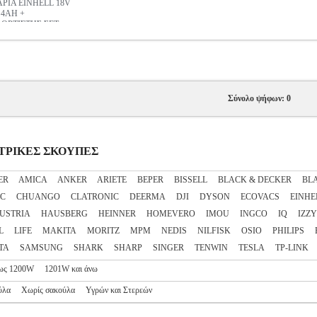
ΡΙΑ EINHELL 18V
 4AH +
ΟΡΤΙΣΤΗΣ ΣΕΤ
2
Σύνολο ψήφων: 0
ΕΚΤΡΙΚΕΣ ΣΚΟΥΠΕΣ
ER
AMICA
ANKER
ARIETE
BEPER
BISSELL
BLACK & DECKER
BL
EC
CHUANGO
CLATRONIC
DEERMA
DJI
DYSON
ECOVACS
EINHE
AUSTRIA
HAUSBERG
HEINNER
HOMEVERO
IMOU
INGCO
IQ
IZZY
L
LIFE
MAKITA
MORITZ
MPM
NEDIS
NILFISK
OSIO
PHILIPS
TA
SAMSUNG
SHARK
SHARP
SINGER
TENWIN
TESLA
TP-LINK
ως 1200W
1201W και άνω
ύλα
Χωρίς σακούλα
Υγρών και Στερεών