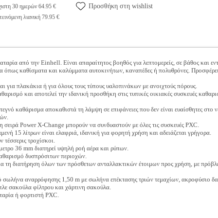
Προσθήκη στη wishlist
ιστη 30 ημερών 64.95 €
εινόμενη λιανική 79.95 €
αρία από την Einhell. Είναι απαραίτητος βοηθός για λεπτομερείς, σε βάθος και εν
 όπως καθίσματα και καλύμματα αυτοκινήτων, καναπέδες ή πολυθρόνες. Προσφέρει β
αι για πλακάκια ή για όλους τους τύπους υαλοπινάκων με ανοιχτούς πόρους.
αθαρισμό και αποτελεί την ιδανική προσθήκη στις τυπικές οικιακές συσκευές καθαρι
στεγνό καθάρισμα αποκαθιστά τη λάμψη σε επιφάνειες που δεν είναι ευαίσθητες στο ν
ών.
τη σειρά Power X-Change μπορούν να συνδυαστούν με όλες τις συσκευές PXC.
μενή 15 λίτρων είναι ελαφριά, ιδανική για φορητή χρήση και αδειάζεται γρήγορα.
ν τέσσερις τροχίσκοι.
ετρο 36 mm διατηρεί υψηλή ροή αέρα και ρύπων.
καθαρισμό δυσπρόσιτων περιοχών.
ια τη διατήρηση όλων των πρόσθετων ανταλλακτικών έτοιμων προς χρήση, με πρόβ
ό σωλήνα αναρρόφησης 1,50 m με σωλήνα επέκτασης τριών τεμαχίων, ακροφύσιο δαπέ
πλε σακούλα φίλτρου και χάρτινη σακούλα.
ταρία ή φορτιστή PXC.