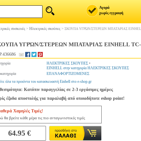
Αγορά
χωρίς εγγραφή
τρικές συσκευές
>
Ηλεκτρικές σκούπες
>
ΣΚΟΥΠΑ ΥΓΡΏΝ/ΣΤΕΡΕΩΝ ΜΠΑΤΑΡIΑΣ EINHELL 
ΟΥΠΑ ΥΓΡΏΝ/ΣΤΕΡΕΩΝ ΜΠΑΤΑΡIΑΣ EINHELL TC-VC 
.436686
ηγορία
ΗΛΕΚΤΡΙΚΕΣ ΣΚΟΥΠΕΣ
•
EINHELL στην κατηγορία ΗΛΕΚΤΡΙΚΕΣ ΣΚΟΥΠΕΣ
κατηγορία
ΕΠΑΝΑΦΟΡΤΙΖΟΜΕΝΕΣ
ίτε όλα τα προιόντα του κατασκευαστή Einhell στο e-shop.gr
θεσιμότητα: Κατόπιν παραγγελίας σε 2-3 εργάσιμες ημέρες
ίς έξοδα αποστολής για παραλαβή από οποιοδήποτε eshop point!
ταθερά Χαμηλές Τιμές!
ώ θα βρείτε κάθε μέρα τις πιο ανταγωνιστικές τιμές
64.95 €