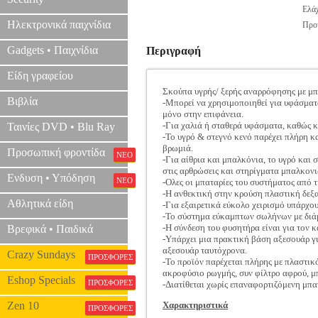
Ελάχ
Ηλεκτρονικά παιχνίδια
Προτ
Gadgets • Παιχνίδια
Περιγραφή
Είδη γραφείου
Σκούπα υγρής/ ξερής αναρρόφησης με μπατ
Βιβλία
-Μπορεί να χρησιμοποιηθεί για υφάσματα
μόνο στην επιφάνεια.
-Για χαλιά ή σταθερά υφάσματα, καθώς κ
Ταινίες DVD • Blu Ray
-Το υγρό & στεγνό κενό παρέχει πλήρη κ
βρωμιά.
Προσωπική φροντίδα
ΝΕΟ
-Για αίθρια και μπαλκόνια, το υγρό και 
στις αρθρώσεις και στηρίγματα μπαλκονι
Ενδυση • Υπόδηση
ΝΕΟ
-Ολες οι μπαταρίες του συστήματος από 
-Η ανθεκτική στην κρούση πλαστική δεξα
Αθλητικά είδη
-Για εξαιρετικά εύκολο χειρισμό υπάρχου
-Το σύστημα εύκαμπτων σωλήνων με διάμ
-Η σύνδεση του φυσητήρα είναι για τον 
Βρεφικά • Παιδικά
-Υπάρχει μια πρακτική βάση αξεσουάρ γ
αξεσουάρ ταυτόχρονα.
Crazy Sundays
ΠΡΟΣΦΟΡΕΣ
-Το προϊόν παρέχεται πλήρης με πλαστικ
ακροφύσιο ρωγμής, συν φίλτρο αφρού, μ
Eshop Specials
ΠΡΟΣΦΟΡΕΣ
-Διατίθεται χωρίς επαναφορτιζόμενη μπα
Zen 10
Χαρακτηριστικά
ΠΡΟΣΦΟΡΕΣ