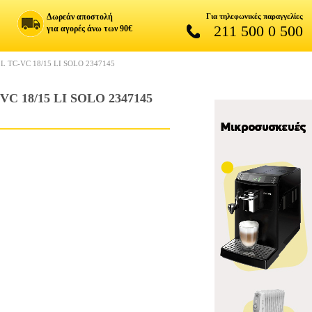
Δωρεάν αποστολή
Για τηλεφωνικές παραγγελίες
211 500 0 500
για αγορές άνω των 90€
TC-VC 18/15 LI SOLO 2347145
18/15 LI SOLO 2347145