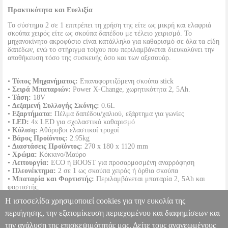
Πρακτικότητα και Ευελιξία
Το σύστημα 2 σε 1 επιτρέπει τη χρήση της είτε ως μικρή και ελαφριά
σκούπα χειρός είτε ως σκούπα δαπέδου με τέλειο χειρισμό. Το
μηχανοκίνητο ακροφύσιο είναι κατάλληλο για καθαρισμό σε όλα τα είδη
δαπέδων, ενώ το στήριγμα τοίχου που περιλαμβάνεται διευκολύνει την
αποθήκευση τόσο της συσκευής όσο και των αξεσουάρ.
•
Τύπος Μηχανήματος:
Επαναφορτιζόμενη σκούπα stick
•
Σειρά Μπαταριών:
Power X-Change, χωρητικότητα 2, 5Ah.
•
Τάση:
18V
•
Δεξαμενή Συλλογής Σκόνης:
0.6L
•
Εξαρτήματα:
Πέλμα δαπέδου/χαλιού, εξάρτημα για γωνίες
•
LED:
4x LED για σχολαστικό καθαρισμό
•
Κύλιση:
Αθόρυβοι ελαστικοί τροχοί
•
Βάρος Προϊόντος:
2.95kg
•
Διαστάσεις Προϊόντος:
270 x 180 x 1120 mm
•
Χρώμα:
Κόκκινο/Μαύρο
•
Λειτουργία:
ECO ή BOOST για προσαρμοσμένη αναρρόφηση
•
Πλεονέκτημα:
2 σε 1 ως σκούπα χειρός ή όρθια σκούπα
•
Μπαταρία και Φορτιστής:
Περιλαμβάνεται μπαταρία 2, 5Ah και
φορτιστής.
•
Στήριγμα Τοίχου:
Περιλαμβάνεται για αποθήκευση της συσκευής και
Η ιστοσελίδα χρησιμοποιεί cookies για την ευκολία της
αξεσουάρ
•
Εγγύηση:
2 έτη.
περιήγησης, την εξατομίκευση περιεχομένου και διαφημίσεων και
DOA 7 ημερών
την ανάλυση της επισκεψιμότητάς μας. Δείτε τους ανανεωμένους
ΣΚΟΥΠΑ STICK 2-ΣΕ-1 EINHELL TE-SV 18V LI 2.5AH