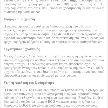
Σχεδιασμένη με την τεχνολογία
Power X-Change
, προσφέρει άριστη
απόδοση με τη χρήση μίας μπαταρίας 18V χωρητικότητας 2, 5Ah
(περιλαμβάνεται στο σετ), που μπορεί να χρησιμοποιηθεί και σε άλλες
συσκευές της ίδιας σειράς.
Ισχυρή και Εύχρηστη
Η σκούπα προσφέρει αδιάλειπτη λειτουργία χάρη στο σύστημα
εναλλάξιμων μπαταριών και την τεχνολογία γρήγορης φόρτισης. Το
ισχυρό της μοτέρ σε συνδυασμό με τα
4x LED
φωτισμού εξασφαλίζει
σχολαστικό καθαρισμό ακόμη και σε σκοτεινά σημεία, ενώ οι ελαστικοί
τροχοί παρέχουν αθόρυβη κύλιση και προστατεύουν ευαίσθητα δάπεδα.
Εργονομικός Σχεδιασμός
Με τις συμπαγείς διαστάσεις και το χαμηλό βάρος της, η σκούπα είναι
εύκολη στη χρήση και αποθηκεύεται εύκολα με το συμπεριλαμβανόμενο
στήριγμα τοίχου. Ο ευέλικτος σωλήνας και το ακροφύσιο σχισμής
προσφέρουν άνεση στον καθαρισμό δυσπρόσιτων σημείων, ενώ ο απλός
μηχανισμός εκκένωσης του δοχείου σκόνης με το πάτημα ενός κουμπιού
εξασφαλίζει υγιεινή και χωρίς επαφή με τους ρύπους.
Υψηλή Απόδοση και Καθαριότητα
Η Einhell TE-SV 18 Li-διαθέτει αποδοτικό τριπλό σύστημα φίλτρου με
πλενόμενο πτυχωτό φίλτρο και διαχωριστή κυκλώνα, εξασφαλίζοντας
καθαρό αέρα εξαγωγής και υψηλή ισχύ αναρρόφησης. Επιπλέον, διαθέτει
δύο επίπεδα ισχύος, λειτουργία
ECO
για παρατεταμένη χρήση και
λειτουργία
BOOST
για μέγιστη απόδοση σε πιο επίμονους ρύπους.