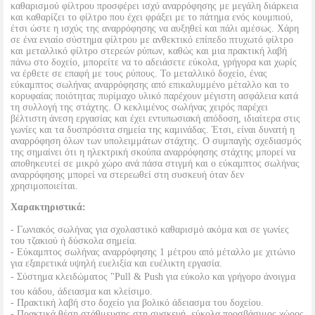
καθαρισμού φίλτρου προσφέρει ισχύ αναρρόφησης με μεγάλη διάρκεια
και καθαρίζει το φίλτρο που έχει φράξει με το πάτημα ενός κουμπιού,
έτσι ώστε η ισχύς της αναρρόφησης να αυξηθεί και πάλι αμέσως. Χάρη
σε ένα ενιαίο σύστημα φίλτρου με ανθεκτικό επίπεδο πτυχωτό φίλτρο
και μεταλλικό φίλτρο στερεών ρύπων, καθώς και μια πρακτική λαβή
πάνω στο δοχείο, μπορείτε να το αδειάσετε εύκολα, γρήγορα και χωρίς
να έρθετε σε επαφή με τους ρύπους. Το μεταλλικό δοχείο, ένας
εύκαμπτος σωλήνας αναρρόφησης από επικαλυμμένο μέταλλο και το
κορυφαίας ποιότητας πυρίμαχο υλικό παρέχουν μέγιστη ασφάλεια κατά
τη συλλογή της στάχτης. Ο κεκλιμένος σωλήνας χειρός παρέχει
βέλτιστη άνεση εργασίας και έχει εντυπωσιακή απόδοση, ιδιαίτερα στις
γωνίες και τα δυσπρόσιτα σημεία της καμινάδας. Έτσι, είναι δυνατή η
αναρρόφηση όλων των υπολειμμάτων στάχτης. Ο συμπαγής σχεδιασμός
της σημαίνει ότι η ηλεκτρική σκούπα αναρρόφησης στάχτης μπορεί να
αποθηκευτεί σε μικρό χώρο ανά πάσα στιγμή και ο εύκαμπτος σωλήνας
αναρρόφησης μπορεί να στερεωθεί στη συσκευή όταν δεν
χρησιμοποιείται.
Χαρακτηριστικά:
- Γωνιακός σωλήνας για σχολαστικό καθαρισμό ακόμα και σε γωνίες
του τζακιού ή δύσκολα σημεία.
- Εύκαμπτος σωλήνας αναρρόφησης 1 μέτρου από μέταλλο με χιτώνιο
για εξαιρετικά υψηλή ευελιξία και ευέλικτη εργασία.
- Σύστημα κλειδώματος "Pull & Push για εύκολο και γρήγορο άνοιγμα
του κάδου, άδειασμα και κλείσιμο.
- Πρακτική λαβή στο δοχείο για βολικό άδειασμα του δοχείου.
- Πρακτικά θέση στάθμευσης στη συσκευή, εύκολα προσβάσιμος χώρος