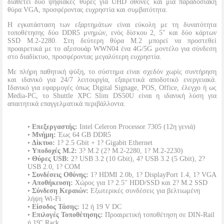
διαθέτει δύο ψηφιακές θύρες για UHD οθόνες και μια παραδοσιακή
θύρα VGA, προσφέροντας ευχρηστία και συμβατότητα.
Η εγκατάσταση των εξαρτημάτων είναι εύκολη με τη δυνατότητα
τοποθέτησης δύο DDR5 μνημών, ενός δίσκου 2, 5" και δύο κάρτων
SSD M.2-2280. Στη δεύτερη θύρα M.2 μπορεί να προστεθεί
προαιρετικά με το αξεσουάρ WWN04 ένα 4G/5G μοντέλο για σύνδεση
στο διαδίκτυο, προσφέροντας μεγαλύτερη ευχρηστία.
Με πλήρη παθητική ψύξη, το σύστημα είναι σχεδόν χωρίς συντήρηση
και ιδανικό για 24/7 λειτουργία, εξαιρετικά αποδοτικό ενεργειακά.
Ιδανικό για εφαρμογές όπως Digital Signage, POS, Office, έλεγχο ή ως
Media-PC, το Shuttle XPC Slim DS50U είναι η ιδανική λύση για
απαιτητικά επαγγελματικά περιβάλλοντα.
•
Επεξεργαστής:
Intel Celeron Processor 7305 (12η γενιά)
•
Μνήμη:
Έως 64 GB DDR5
•
Δίκτυο:
1? 2.5 Gbit + 1? Gigabit Ethernet
•
Υποδοχές M.2:
3? M.2 (2? M.2-2280, 1? M.2-2230)
•
Θύρες USB:
2? USB 3.2 (10 Gbit), 4? USB 3.2 (5 Gbit), 2?
USB 2.0, 1? COM
•
Συνδέσεις Οθόνης:
1? HDMI 2.0b, 1? DisplayPort 1.4, 1? VGA
•
Αποθήκευση:
Χώρος για 1? 2.5" HDD/SSD και 2? M.2 SSD
•
Σύνδεση Κεραιών:
Εξωτερικές συνδέσεις για βελτιωμένη
λήψη Wi-Fi
•
Είσοδος Τάσης:
12 ή 19 V DC
•
Επιλογές Τοποθέτησης:
Προαιρετική τοποθέτηση σε DIN-Rail
ή 19" Rack