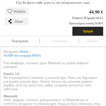
Εδώ θα βρείτε κάθε μέρα τις πιο ανταγωνιστικές τιμές
44.90 €
Wishlist
Ελάχιστη 30 ημερών 44.9 €
Share
Προτεινόμενη λιανική 54.90 €
Αγορά
Περιγραφή
Αξιολόγηση
Σχετικά
Κατηγορία:
•
ΗΧΕΙΑ
SHARP στην κατηγορία ΗΧΕΙΑ
Ένα αδιάβροχο, συμπαγές ηχείο Bluetooth με μεγάλη διάρκεια
μπαταρίας
Κανάλι 2.0
Με στερεοφωνικό 2 καναλιών η συσκευή ήχου Sharp σας δημιουργεί
μια χωρική εμπειρία ήχου. Πολλοί λάτρεις της μουσικής αγαπούν
ακριβώς αυτή την ακουστική, καθώς τα όργανα ακούγονται τόσο
αυθεντικά.
Bluetooth
Απλό, γρήγορο, ευέλικτο: χρησιμοποιήστε το Bluetooth για να
συνδέσετε ασύρματα τη συσκευή ήχου Sharp με άλλες συσκευές, όπως