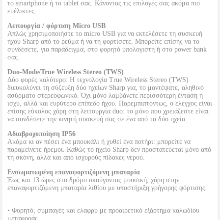
το smartphone ή το tablet σας. Κάνοντας τις επιλογές σας ακόμα πιο
ευέλικτες.
Λειτουργία / φόρτιση Micro USB
Απλώς χρησιμοποιήστε το micro USB για να εκτελέσετε τη συσκευή
ήχου Sharp από το ρεύμα ή να τη φορτίσετε. Μπορείτε επίσης να το
συνδέσετε, για παράδειγμα, στο φορητό υπολογιστή ή στο power bank
σας.
Duo-Mode/True Wireless Stereo (TWS)
Δύο φορές καλύτερο: Η τεχνολογία True Wireless Stereo (TWS)
διευκολύνει τη σύζευξη δύο ηχείων Sharp για, το μαντέψατε, αληθινό
ασύρματο στερεοφωνικό. Όχι μόνο λαμβάνετε περισσότερη ένταση ή
ισχύ, αλλά και ευρύτερο επίπεδο ήχου. Παρεμπιπτόντως, ο έλεγχος είναι
επίσης εύκολος χάρη στη λειτουργία duo: το μόνο που χρειάζεστε είναι
να συνδέσετε την κινητή συσκευή σας σε ένα από τα δύο ηχεία.
Αδιαβροχοποίηση IP56
Ακόμα κι αν πέσει ένα μπουκάλι ή χυθεί ένα ποτήρι: μπορείτε να
παραμείνετε ήρεμοι. Καθώς το ηχείο Sharp δεν προστατεύεται μόνο από
τη σκόνη, αλλά και από ισχυρούς πίδακες νερού.
Ενσωματωμένη επαναφορτιζόμενη μπαταρία
Έως και 13 ώρες στο δρόμο ακούγοντας μουσική, χάρη στην
επαναφορτιζόμενη μπαταρία λιθίου με υποστήριξη γρήγορης φόρτισης.
• Φορητό, συμπαγές και ελαφρύ με προαιρετικό εξάρτημα καλωδίου
μεταφοράς