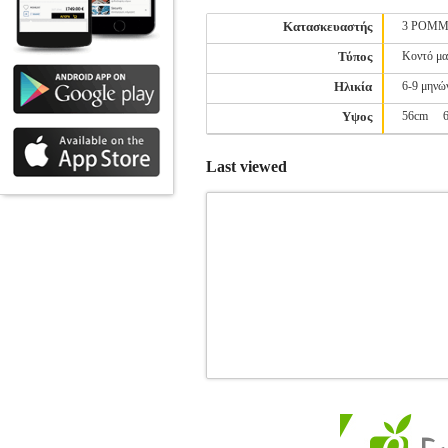
Κατασκευαστής
3 POMM
Τύπος
Κοντό μα
Ηλικία
6-9 μηνώ
Υψος
56cm
Last viewed
ΣΕΤ ΡΟΥΧΩΝ MAYORAL 4936 Σ
ΡΟΥΧΩΝ
Κατηγορία: ΚΟΡΙΤΣΙ-ΣΕΤ Ρ
Το σετ περιλαμβάνει:• Μακρυμάνικη μ
τελείωμα. • Στο μπροστινό μέρος είν