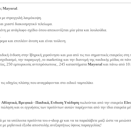
ας
Mayoral
.
 με στρογγυλή λαιμόκοψη.
και χιαστί διακοσμητικό τελείωμα.
ένη με ανάγλυφο σχέδιο όπου απεικονίζεται μία γάτα και λουλούδια.
.
ρεμα και επιπλέον άνεση και είναι τούλινη.
ιδική ένδυση στην Ιβηρική χερσόνησο και μια από τις πιο σημαντικές εταιρείες στη
 σχεδιασμό, την παραγωγή ,το marketing και την διανομή της παιδικής μόδας σε π
ρείες, 250 εμπορικούς αντιπρόσωπους , 245 καταστήματα
Mayoral
και πάνω από 10.
ις οδηγίες πλύσης που αναγράφονται στο ειδικό ταμπελάκι
ν
Αθλητικά, Βρεφικά - Παιδικά, Ενδυση Υπόδηση
πωλούνται από την εταιρεία
Ele
ν πώληση και οι εγγυήσεις των προϊόντων αυτών παρέχονται από την ίδια εταιρεία μέ
ά με τα υπόλοιπα προϊόντα του e-shop.gr και να τα παραλάβετε μαζί ώστε να μειώσε
t με μηδενικά έξοδα αποστολής ανεξαρτήτως ύψους παραγγελίας!