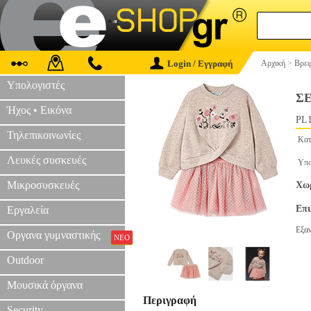
Login / Εγγραφή
Αρχική
>
Βρεφ
Υπολογιστές
ΣΕ
Ήχος • Εικόνα
PL1
Τηλεπικοινωνίες
Κατ
Λευκές συσκευές
Υπο
Μικροσυσκευές
Χωρ
Επ
Εργαλεία
Εξα
Οργανα γυμναστικής
ΝΕΟ
Outdoor
Μουσικά όργανα
Περιγραφή
Security