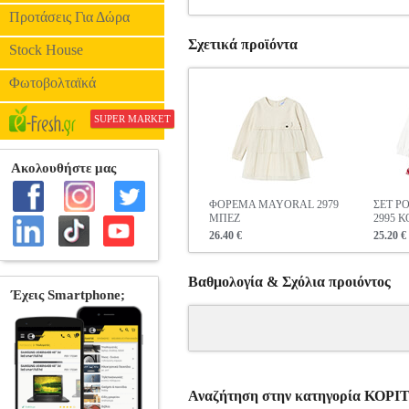
Προτάσεις Για Δώρα
Σχετικά προϊόντα
Stock House
Φωτοβολταϊκά
SUPER MARKET
ΦΟΡΕΜΑ MAYORAL 2979
ΣΕΤ Ρ
ΜΠΕΖ
2995 
26.40 €
25.20 €
Βαθμολογία & Σχόλια προιόντος
Αναζήτηση στην κατηγορία ΚΟΡ