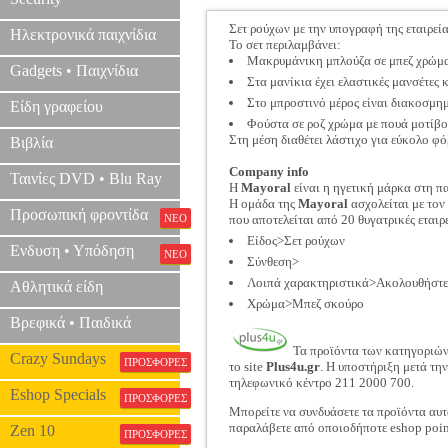
Σετ ρούχων με την υπογραφή της εταιρεί
Ηλεκτρονικά παιχνίδια
Το σετ περιλαμβάνει:
Μακρυμάνικη μπλούζα σε μπεζ χρώμα
Gadgets • Παιχνίδια
Στα μανίκια έχει ελαστικές μανσέτες 
Στο μπροστινό μέρος είναι διακοσμημ
Είδη γραφείου
Φούστα σε ροζ χρώμα με πουά μοτίβο
Στη μέση διαθέτει λάστιχο για εύκολο φό
Βιβλία
Company info
Ταινίες DVD • Blu Ray
Η
Mayoral
είναι η ηγετική μάρκα στη πα
Η ομάδα της
Mayoral
ασχολείται με τον
Προσωπική φροντίδα
ΝΕΟ
που αποτελείται από 20 θυγατρικές εται
Είδος>Σετ ρούχων
Ενδυση • Υπόδηση
ΝΕΟ
Σύνθεση>
Λοιπά χαρακτηριστικά>Ακολουθήστε τ
Αθλητικά είδη
Χρώμα>Μπεζ σκούρο
Βρεφικά • Παιδικά
Τα προϊόντα των κατηγοριώ
Crazy Sundays
ΠΡΟΣΦΟΡΕΣ
το site
Plus4u.gr
. Η υποστήριξη μετά τη
τηλεφωνικό κέντρο 211 2000 700.
Eshop Specials
ΠΡΟΣΦΟΡΕΣ
Μπορείτε να συνδυάσετε τα προϊόντα αυτ
παραλάβετε από οποιοδήποτε eshop poin
Zen 10
ΠΡΟΣΦΟΡΕΣ