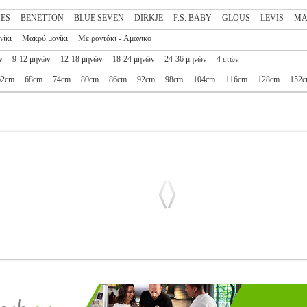
ES
BENETTON
BLUE SEVEN
DIRKJE
F.S. BABY
GLOUS
LEVIS
MA
νίκι
Μακρύ μανίκι
Με ραντάκι - Αμάνικο
ν
9-12 μηνών
12-18 μηνών
18-24 μηνών
24-36 μηνών
4 ετών
62cm
68cm
74cm
80cm
86cm
92cm
98cm
104cm
116cm
128cm
152
ΚΟΥΡΟ ΜΠΕΖ (110 CM)(5 ΕΤΩΝ)
PL1.152093813
PL1.15209381
ΟΥΧΩΝ •MAYORAL στην κατηγορία ΚΟΡΙΤΣΙ-ΣΕΤ ΡΟΥΧΩΝ Σετ ρούχω
πλούζα σε μπεζ χρώμα με στρογγυλή λαιμόκοψη. • Στα μανίκια έχει 
αι διακοσμημένη με ανάγλυφο σχέδιο όπου απεικονίζεται μία γάτα κα