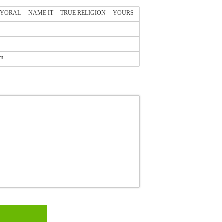
YORAL
NAME IT
TRUE RELIGION
YOURS
cm
3
MAYORAL
MAYORAL
ΚΟΡΙΤΣΙ-ΣΕΤ
ν με την υπογραφή της εταιρείας Mayoral.
ελαστικές μανσέτες και χιαστί διακοσμητικό
ι λουλούδια.• Φούστα σε ροζ χρώμα με πουά