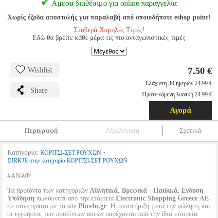
Αμεσα διαθέσιμο για online παραγγελία
Χωρίς έξοδα αποστολής για παραλαβή από οποιοδήποτε eshop point!
Σταθερά Χαμηλές Τιμές!
Εδώ θα βρείτε κάθε μέρα τις πιο ανταγωνιστικές τιμές
7.50 €
Wishlist
Ελάχιστη 30 ημερών 24.99 €
Share
Προτεινόμενη λιανική 24.99 €
Αγορά
Περιγραφή
Αξιολόγηση
Σχετικά
Κατηγορία:
•
ΚΟΡΙΤΣΙ-ΣΕΤ ΡΟΥΧΩΝ
DIRKJE στην κατηγορία ΚΟΡΙΤΣΙ-ΣΕΤ ΡΟΥΧΩΝ
#ΑΝΑΦ!
Τα προϊόντα των κατηγοριών
Αθλητικά, Βρεφικά - Παιδικά, Ενδυση
Υπόδηση
πωλούνται από την εταιρεία
Electronic Shopping Greece ΑΕ
σε συνεργασία με το site
Plus4u.gr
. Η υποστήριξη μετά την πώληση και
οι εγγυήσεις των προϊόντων αυτών παρέχονται από την ίδια εταιρεία