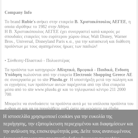
Company Info
Το brand
Rubie's
ανήκει στην εταιρεία
Β. Χριστακόπουλος ΑΕΓΕΕ
, η
οποία ιδρύθηκε το 1982 στην Αθήνα.
Η Β. Χριστακόπουλος ΑΕΓΕΕ έχει συνεργαστεί κατά καιρούς με
σπουδαίες εταιρείες του ευρύτερου χώρου όπως Walt Disney, Warner
Bros., Universal, Disneyland Paris κ.α., για την κατασκευή και διάθεση
προϊόντων με τους αγαπημένους ήρωες των παιδιών!
• Σύνθεση>Πλαστικό - Πολυεστέρας
Τα προϊόντα των κατηγοριών
Αθλητικά, Βρεφικά - Παιδικά, Ενδυση
Υπόδηση
πωλούνται από την εταιρεία
Electronic Shopping Greece ΑΕ
σε συνεργασία με το site
Plus4u.gr
. Η υποστήριξη μετά την πώληση και
οι εγγυήσεις των προϊόντων αυτών παρέχονται από την ίδια εταιρεία
μέσα από το site www.plus4u.gr και το τηλεφωνικό κέντρο 211 2000
700.
Μπορείτε να συνδυάσετε τα προϊόντα αυτά με τα υπόλοιπα προϊόντα του
e-shop.gr και να τα παραλάβετε μαζί ώστε να μειώσετε τα έξοδα
αποστολής. Μπορείτε επίσης να παραλάβετε από οποιοδήποτε eshop
Η ιστοσελίδα χρησιμοποιεί cookies για την ευκολία της
point με μηδενικά έξοδα αποστολής ανεξαρτήτως ύψους παραγγελίας!
περιήγησης, την εξατομίκευση περιεχομένου και διαφημίσεων και
την ανάλυση της επισκεψιμότητάς μας. Δείτε τους ανανεωμένους
ΣΕΤ MANDALORIAN ΚΑΠΑ & ΜΑΣΚΑ RUBIE'S [G40354]