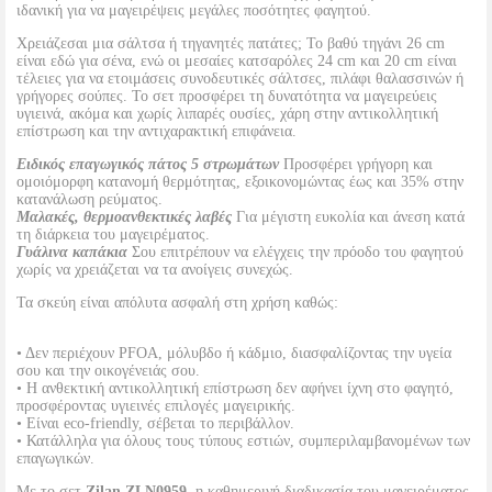
ιδανική για να μαγειρέψεις μεγάλες ποσότητες φαγητού.
Χρειάζεσαι μια σάλτσα ή τηγανητές πατάτες; Το βαθύ τηγάνι 26 cm
είναι εδώ για σένα, ενώ οι μεσαίες κατσαρόλες 24 cm και 20 cm είναι
τέλειες για να ετοιμάσεις συνοδευτικές σάλτσες, πιλάφι θαλασσινών ή
γρήγορες σούπες. Το σετ προσφέρει τη δυνατότητα να μαγειρεύεις
υγιεινά, ακόμα και χωρίς λιπαρές ουσίες, χάρη στην αντικολλητική
επίστρωση και την αντιχαρακτική επιφάνεια.
Ειδικός επαγωγικός πάτος 5 στρωμάτων
Προσφέρει γρήγορη και
ομοιόμορφη κατανομή θερμότητας, εξοικονομώντας έως και 35% στην
κατανάλωση ρεύματος.
Μαλακές, θερμοανθεκτικές λαβές
Για μέγιστη ευκολία και άνεση κατά
τη διάρκεια του μαγειρέματος.
Γυάλινα καπάκια
Σου επιτρέπουν να ελέγχεις την πρόοδο του φαγητού
χωρίς να χρειάζεται να τα ανοίγεις συνεχώς.
Τα σκεύη είναι απόλυτα ασφαλή στη χρήση καθώς:
• Δεν περιέχουν PFOA, μόλυβδο ή κάδμιο, διασφαλίζοντας την υγεία
σου και την οικογένειάς σου.
• Η ανθεκτική αντικολλητική επίστρωση δεν αφήνει ίχνη στο φαγητό,
προσφέροντας υγιεινές επιλογές μαγειρικής.
• Είναι eco-friendly, σέβεται το περιβάλλον.
• Κατάλληλα για όλους τους τύπους εστιών, συμπεριλαμβανομένων των
επαγωγικών.
Με το σετ
Zilan ZLN0959
, η καθημερινή διαδικασία του μαγειρέματος