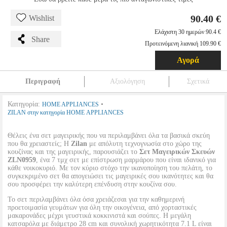
90.40 €
Wishlist
Ελάχιστη 30 ημερών 90.4 €
Share
Προτεινόμενη λιανική 109.90 €
Αγορά
Περιγραφή
Αξιολόγηση
Σχετικά
Κατηγορία:
•
HOME APPLIANCES
ZILAN στην κατηγορία HOME APPLIANCES
Θέλεις ένα σετ μαγειρικής που να περιλαμβάνει όλα τα βασικά σκεύη
που θα χρειαστείς; Η
Zilan
με απόλυτη τεχνογνωσία στο χώρο της
κουζίνας και της μαγειρικής, παρουσιάζει το
Σετ Μαγειρικών Σκευών
ZLN0959
, ένα 7 τμχ σετ με επίστρωση μαρμάρου που είναι ιδανικό για
κάθε νοικοκυριό. Με τον κύριο στόχο την ικανοποίηση του πελάτη, το
συγκεκριμένο σετ θα απογειώσει τις μαγειρικές σου ικανότητες και θα
σου προσφέρει την καλύτερη επένδυση στην κουζίνα σου.
Το σετ περιλαμβάνει όλα όσα χρειάζεσαι για την καθημερινή
προετοιμασία γευμάτων για όλη την οικογένεια, από χορταστικές
μακαρονάδες μέχρι γευστικά κοκκινιστά και σούπες. Η μεγάλη
κατσαρόλα με διάμετρο 28 cm και συνολική χωρητικότητα 7.1 L είναι