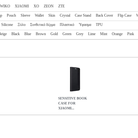
WIKO
XIAOMI
XO
ZEON
ZTE
ap
Pouch
Sleeve
Wallet
Skin
Crystal
Case Stand
Back Cover
Flip Case
W
Silicone
Ξύλο
Συνθετικό δέρμα
Πλαστικό
Ύφασμα
TPU
Beige
Black
Blue
Brown
Gold
Green
Grey
Lime
Mint
Orange
Pink
SENSITIVE BOOK
CASE FOR
XIAOMI...
MI REDMI 14C BLACK
TEL.233783
TEL.233783
OEM
OEM
ΘΗ
REDMI 14C BLACK
5.50