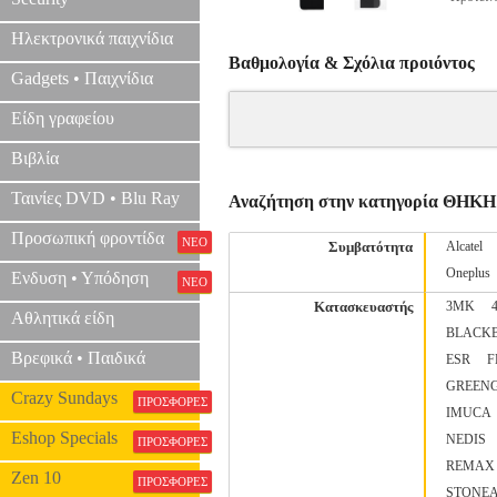
Ηλεκτρονικά παιχνίδια
Βαθμολογία & Σχόλια προιόντος
Gadgets • Παιχνίδια
Είδη γραφείου
Βιβλία
Ταινίες DVD • Blu Ray
Αναζήτηση στην κατηγορία ΘΗΚΗ
Προσωπική φροντίδα
ΝΕΟ
Συμβατότητα
Alcatel
Oneplus
Ενδυση • Υπόδηση
ΝΕΟ
Κατασκευαστής
3MK
Αθλητικά είδη
BLACK
Βρεφικά • Παιδικά
ESR
F
GREEN
Crazy Sundays
ΠΡΟΣΦΟΡΕΣ
IMUCA
Eshop Specials
NEDIS
ΠΡΟΣΦΟΡΕΣ
REMAX
Zen 10
ΠΡΟΣΦΟΡΕΣ
STONE