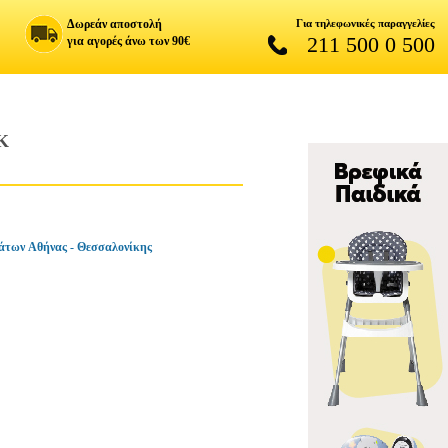
Δωρεάν αποστολή
Για τηλεφωνικές παραγγελίες
211 500 0 500
για αγορές άνω των 90€
K
άτων Αθήνας - Θεσσαλονίκης