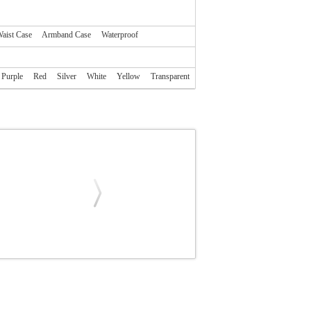
aist Case
Armband Case
Waterproof
Purple
Red
Silver
White
Yellow
Transparent
ΚΗ
SENSITIVE BOOK CASE FOR XIAOMI