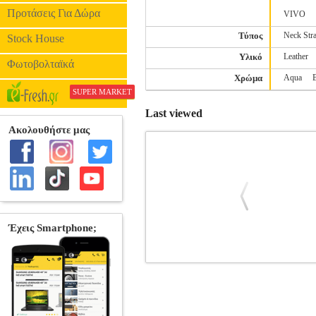
Προτάσεις Για Δώρα
VIVO
Τύπος
Neck Str
Stock House
Υλικό
Leather
Φωτοβολταϊκά
Χρώμα
Aqua
SUPER MARKET
Last viewed
SENSITIVE BOOK CASE FOR XIAO