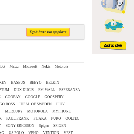
Σχολιάστε και ψηφίστε
LG
Meizu
Microsoft
Nokia
Motorola
KEY
BASEUS
BEEYO
BELKIN
PTUM
DUX DUCIS
EM-WALL
ESPERANZA
E
GOOBAY
GOOGLE
GOOSPERY
GO BOSS
IDEAL OF SWEDEN
ILUV
S
MERCURY
MOTOROLA
MYPHONE
X
PAUL FRANK
PITAKA
PURO
QOLTEC
Y
SONY ERICSSON
Spigen
SPIGEN
AG
US POLO
VEHO
VENTION
VEST