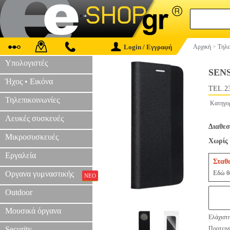
Login / Εγγραφή
Αρχική
>
Τηλε
Υπολογιστές
SEN
Ήχος • Εικόνα
TEL.2
Τηλεπικοινωνίες
Κατηγο
Λευκές συσκευές
Διαθεσ
Μικροσυσκευές
Χωρίς 
Εργαλεία
Σταθ
Εδώ θα
Οργανα γυμναστικής
ΝΕΟ
Outdoor
Μουσικά όργανα
Ελάχιστη
Security
Προτεινό