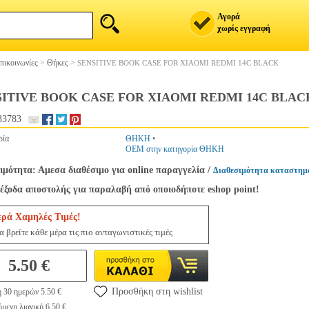
Αγορά
χωρίς εγγραφή
πικοινωνίες
>
Θήκες
>
SENSITIVE BOOK CASE FOR XIAOMI REDMI 14C BLACK
SITIVE BOOK CASE FOR XIAOMI REDMI 14C BLAC
33783
ρία
ΘΗΚΗ
•
OEM στην κατηγορία ΘΗΚΗ
ιμότητα: Αμεσα διαθέσιμο για online παραγγελία
/
Διαθεσιμότητα καταστημ
έξοδα αποστολής για παραλαβή από οποιοδήποτε eshop point!
ερά Χαμηλές Τιμές!
 βρείτε κάθε μέρα τις πιο ανταγωνιστικές τιμές
5.50 €
Προσθήκη στη wishlist
 30 ημερών 5.50 €
μενη λιανική 6.50 €