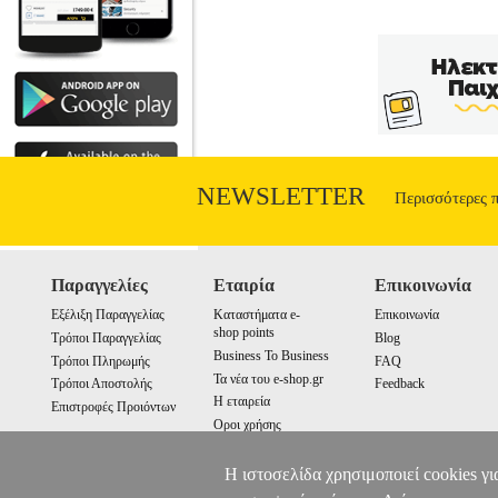
NEWSLETTER
Περισσότερες 
Παραγγελίες
Εταιρία
Επικοινωνία
Εξέλιξη Παραγγελίας
Καταστήματα e-
Επικοινωνία
shop points
Τρόποι Παραγγελίας
Blog
Business To Business
Τρόποι Πληρωμής
FAQ
Τα νέα του e-shop.gr
Τρόποι Αποστολής
Feedback
Η εταιρεία
Επιστροφές Προιόντων
Οροι χρήσης
Cookies
Η ιστοσελίδα χρησιμοποιεί cookies γι