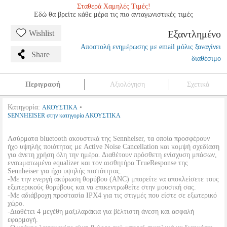
Σταθερά Χαμηλές Τιμές!
Εδώ θα βρείτε κάθε μέρα τις πιο ανταγωνιστικές τιμές
Εξαντλημένο
Wishlist
Αποστολή ενημέρωσης με email μόλις ξαναγίνει
Share
διαθέσιμο
Περιγραφή
Αξιολόγηση
Σχετικά
Κατηγορία:
•
ΑΚΟΥΣΤΙΚΑ
SENNHEISER στην κατηγορία ΑΚΟΥΣΤΙΚΑ
Ασύρματα bluetooth ακουστικά της Sennheiser, τα οποία προσφέρουν
ήχο υψηλής ποιότητας με Active Noise Cancellation και κομψή σχεδίαση
για άνετη χρήση όλη την ημέρα. Διαθέτουν πρόσθετη ενίσχυση μπάσων,
ενσωματωμένο equalizer και τον αισθητήρα TrueResponse της
Sennheiser για ήχο υψηλής πιστότητας.
-Με την ενεργή ακύρωση θορύβου (ANC) μπορείτε να αποκλείσετε τους
εξωτερικούς θορύβους και να επικεντρωθείτε στην μουσική σας.
-Με αδιάβροχη προστασία IPX4 για τις στιγμές που είστε σε εξωτερικό
χώρο.
-Διαθέτει 4 μεγέθη μαξιλαράκια για βέλτιστη άνεση και ασφαλή
εφαρμογή.