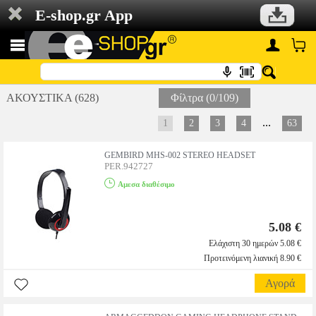
E-shop.gr App
ΑΚΟΥΣΤΙΚΑ (628)
Φίλτρα (0/109)
...
1
2
3
4
63
GEMBIRD MHS-002 STEREO HEADSET
PER.942727
Αμεσα διαθέσιμο
5.08 €
Ελάχιστη 30 ημερών 5.08 €
Προτεινόμενη λιανική 8.90 €
Αγορά