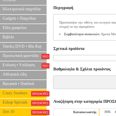
Περιγραφή
Ηλεκτρονικά παιχνίδια
Gadgets • Παιχνίδια
Προστατέψτε την οθόνη του κινητού σας
στιγμή να την αφαιρέσετε.
Είδη γραφείου
Συμβατότητα συσκευών:
Xperia Min
Βιβλία
Ταινίες DVD • Blu Ray
Σχετικά προϊόντα
Προσωπική φροντίδα
ΝΕΟ
Ενδυση • Υπόδηση
ΝΕΟ
Βαθμολογία & Σχόλια προιόντος
Αθλητικά είδη
Βρεφικά • Παιδικά
Crazy Sundays
ΠΡΟΣΦΟΡΕΣ
Αναζήτηση στην κατηγορία ΠΡΟ
Eshop Specials
ΠΡΟΣΦΟΡΕΣ
Zen 10
Κατασκευαστής
3MK
ΠΡΟΣΦΟΡΕΣ