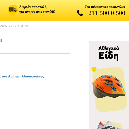
Δωρεάν αποστολή
Για τηλεφωνικές παραγγελίες
211 500 0 500
για αγορές άνω των 90€
SSON XPERIA MINI
I
άτων Αθήνας - Θεσσαλονίκης