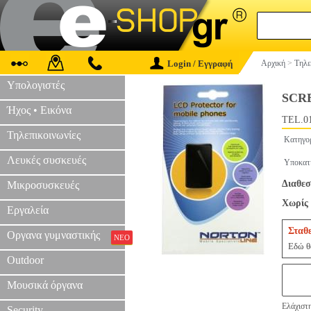
Login / Εγγραφή
Αρχική
>
Τηλε
Υπολογιστές
SCR
Ήχος • Εικόνα
TEL.0
Τηλεπικοινωνίες
Κατηγο
Λευκές συσκευές
Υποκατ
Διαθεσ
Μικροσυσκευές
Χωρίς 
Εργαλεία
Σταθ
Οργανα γυμναστικής
ΝΕΟ
Εδώ θα
Outdoor
Μουσικά όργανα
Ελάχιστη
Security