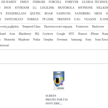
ED HARDY
EMILY
FERRARI
FORCELL
FOREVER
GLOBAL TECHNO
I
INOS
JOYROOM
LG
LOGILINK
MOTOROLA
MYPHONE
NILLKI
US
PANZERGLASS
QOLTEC
ROAR
SAMSUNG
SANDBERG
SBOX
S
R
SWITCHEASY
TORRAS
TP-LINK
TRENDY8
UAG
VEASON
X-ON
υτική μεμβράνη
Tempered Glass
Προστατευτικό κάμερας
Frontcover
Backcover
lcatel
Asus
Blackberry
BQ
Goclever
Google
HTC
Huawei
iPhone
Kaz
m
Motorola
Myphone
Nokia
Oneplus
Overmax
Samsung
Sony
Sony Erics
niversal
SCREEN
PROTECTOR ΓΙΑ
SONY ERIC...