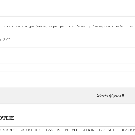
 από σκόνες και γρατζουνιές με μια μεμβράνη διαφανή. Δεν αφήνει κατάλοιπα επ
i 3.0".
Σύνολο ψήφων: 0
ΣΟΨΕΙΣ
4SMARTS
BAD KITTIES
BASEUS
BEEYO
BELKIN
BESTSUIT
BLACKB