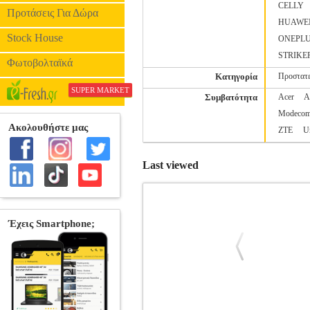
CELLY
Προτάσεις Για Δώρα
HUAWE
Stock House
ONEPL
STRIKE
Φωτοβολταϊκά
Κατηγορία
Προστατε
SUPER MARKET
Συμβατότητα
Acer
A
Modeco
ZTE
U
Last viewed