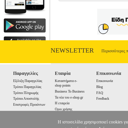
SCREEN PROTECTOR ΓΙΑ SONY 
ΠΡΟΣΟΨΕΙΣ •NORTONLINE στην κατηγορί
Δεν αφήνει κατάλοιπα επάνω στη συσκευ
NEWSLETTER
Περισσότερες 
Παραγγελίες
Εταιρία
Επικοινωνία
Εξέλιξη Παραγγελίας
Καταστήματα e-
Επικοινωνία
shop points
Τρόποι Παραγγελίας
Blog
Business To Business
Τρόποι Πληρωμής
FAQ
Τα νέα του e-shop.gr
Τρόποι Αποστολής
Feedback
Η εταιρεία
Επιστροφές Προιόντων
Οροι χρήσης
Cookies
Η ιστοσελίδα χρησιμοποιεί cookies γι