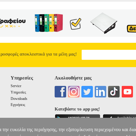
ERICSSON XPERIA MINI
TEL.011086
TEL.011086
NORTONLIN
α ΠΡΟΣΟΨΕΙΣ Προστατέψτε την οθόνη του κινητού σας από σκόνες
ή σας και μπορείτε οποιαδήποτε στιγμή να την αφαιρέσετε. • Συμβα
PROTECTOR ΓΙΑ SONY ERICSSON XPERIA MINI
3.93
προσφορές αποκλειστικά για τα μέλη μας!
Υπηρεσίες
Ακολουθήστε μας
Service
Υπηρεσίες
Downloads
Εγγυήσεις
Κατεβάστε το app μας!
α την ευκολία της περιήγησης, την εξατομίκευση περιεχομένου και δι