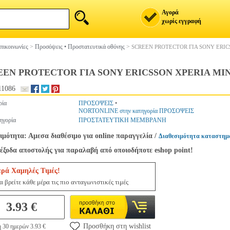
Αγορά
χωρίς εγγραφή
πικοινωνίες
>
Προσόψεις • Προστατευτικά οθόνης
>
SCREEN PROTECTOR ΓΙΑ SONY ERIC
EEN PROTECTOR ΓΙΑ SONY ERICSSON XPERIA MIN
11086
ρία
ΠΡΟΣΟΨΕΙΣ
•
NORTONLINE στην κατηγορία ΠΡΟΣΟΨΕΙΣ
ηγορία
ΠΡΟΣΤΑΤΕΥΤΙΚΗ ΜΕΜΒΡΑΝΗ
ιμότητα: Αμεσα διαθέσιμο για online παραγγελία
/
Διαθεσιμότητα καταστημ
έξοδα αποστολής για παραλαβή από οποιοδήποτε eshop point!
ερά Χαμηλές Τιμές!
 βρείτε κάθε μέρα τις πιο ανταγωνιστικές τιμές
3.93 €
Προσθήκη στη wishlist
 30 ημερών 3.93 €