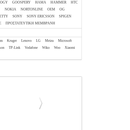
LOGY
GOOSPERY
HAMA
HAMMER
HTC
N
NOKIA
NORTONLINE
OEM
OG
ETTY
SONY
SONY ERICSSON
SPIGEN
E
ΠΡΟΣΤΑΤΕΥΤΙΚΗ ΜΕΜΒΡΑΝΗ
am
Kruger
Lenovo
LG
Meizu
Microsoft
son
TP-Link
Vodafone
Wiko
Woo
Xiaomi