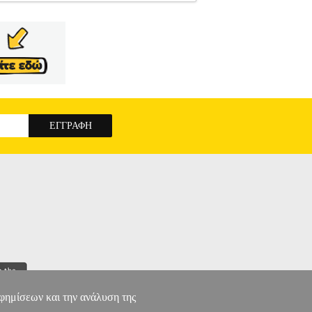
E
NORTONLINE
ΠΡΟΣΟΨΕΙΣ
Κατηγορία:
 και γρατζουνιές με μια μεμβράνη διαφανή.
τότητα συσκευών: Xperia Mini 3.0".
SCREEN
αφημίσεων και την ανάλυση της