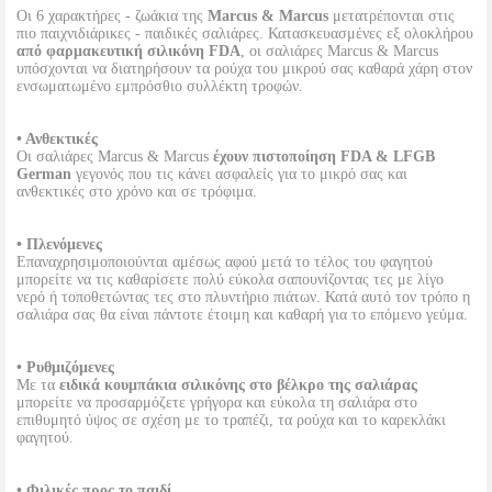
Οι 6 χαρακτήρες - ζωάκια της
Marcus & Marcus
μετατρέπονται στις
πιο παιχνιδιάρικες - παιδικές σαλιάρες. Κατασκευασμένες εξ ολοκλήρου
από φαρμακευτική σιλικόνη FDA
, οι σαλιάρες Marcus & Marcus
υπόσχονται να διατηρήσουν τα ρούχα του μικρού σας καθαρά χάρη στον
ενσωματωμένο εμπρόσθιο συλλέκτη τροφών.
• Ανθεκτικές
Οι σαλιάρες Marcus & Marcus
έχουν πιστοποίηση FDA & LFGB
German
γεγονός που τις κάνει ασφαλείς για το μικρό σας και
ανθεκτικές στο χρόνο και σε τρόφιμα.
• Πλενόμενες
Επαναχρησιμοποιούνται αμέσως αφού μετά το τέλος του φαγητού
μπορείτε να τις καθαρίσετε πολύ εύκολα σαπουνίζοντας τες με λίγο
νερό ή τοποθετώντας τες στο πλυντήριο πιάτων. Κατά αυτό τον τρόπο η
σαλιάρα σας θα είναι πάντοτε έτοιμη και καθαρή για το επόμενο γεύμα.
• Ρυθμιζόμενες
Με τα
ειδικά κουμπάκια σιλικόνης στο βέλκρο της σαλιάρας
μπορείτε να προσαρμόζετε γρήγορα και εύκολα τη σαλιάρα στο
επιθυμητό ύψος σε σχέση με το τραπέζι, τα ρούχα και το καρεκλάκι
φαγητού.
• Φιλικές προς το παιδί