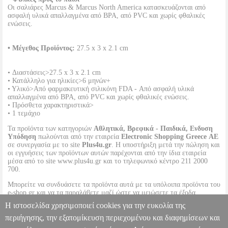
Οι σαλιάρες Marcus & Marcus North America κατασκευάζονται από
ασφαλή υλικά απαλλαγμένα από ΒΡΑ, από PVC και χωρίς φθαλικές
ενώσεις.
• Μέγεθος Προϊόντος:
27.5 x 3 x 2.1 cm
• Διαστάσεις>27.5 x 3 x 2.1 cm
• Κατάλληλο για ηλικίες>6 μηνών+
• Υλικό>Από φαρμακευτική σιλικόνη FDA - Από ασφαλή υλικά
απαλλαγμένα από ΒΡΑ, από PVC και χωρίς φθαλικές ενώσεις.
• Πρόσθετα χαρακτηριστικά>
• 1 τεμάχιο
Τα προϊόντα των κατηγοριών
Αθλητικά, Βρεφικά - Παιδικά, Ενδυση
Υπόδηση
πωλούνται από την εταιρεία
Electronic Shopping Greece ΑΕ
σε συνεργασία με το site
Plus4u.gr
. Η υποστήριξη μετά την πώληση και
οι εγγυήσεις των προϊόντων αυτών παρέχονται από την ίδια εταιρεία
μέσα από το site www.plus4u.gr και το τηλεφωνικό κέντρο 211 2000
700.
Μπορείτε να συνδυάσετε τα προϊόντα αυτά με τα υπόλοιπα προϊόντα του
e-shop.gr και να τα παραλάβετε μαζί ώστε να μειώσετε τα έξοδα
αποστολής. Μπορείτε επίσης να παραλάβετε από οποιοδήποτε eshop
Η ιστοσελίδα χρησιμοποιεί cookies για την ευκολία της
point με μηδενικά έξοδα αποστολής ανεξαρτήτως ύψους παραγγελίας!
περιήγησης, την εξατομίκευση περιεχομένου και διαφημίσεων και