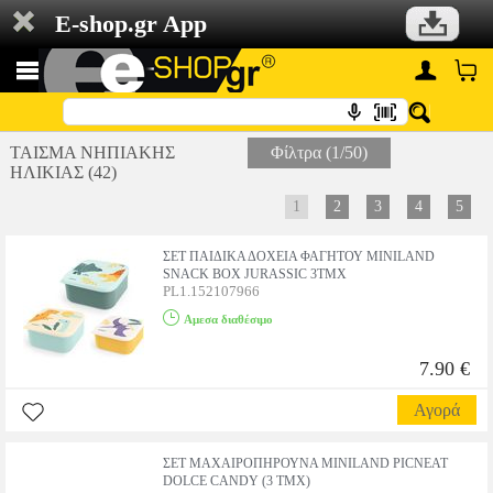
E-shop.gr App
ΤΑΙΣΜΑ ΝΗΠΙΑΚΗΣ
Φίλτρα (1/50)
ΗΛΙΚΙΑΣ (42)
1
2
3
4
5
ΣΕΤ ΠΑΙΔΙΚΑ ΔΟΧΕΙΑ ΦΑΓΗΤΟΥ MINILAND
SNACK BOX JURASSIC 3ΤΜΧ
PL1.152107966
Αμεσα διαθέσιμο
7.90 €
Αγορά
ΣΕΤ ΜΑΧΑΙΡΟΠΗΡΟΥΝΑ MINILAND PICNEAT
DOLCE CANDY (3 ΤΜΧ)