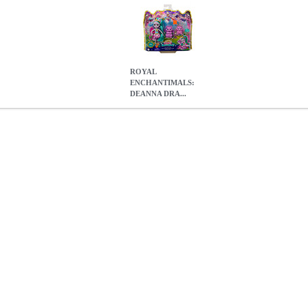
ROYAL
ENCHANTIMALS:
DEANNA DRA...
 DRAGON FAMILY (GYJ09)
EPI.15273
EPI.15273
MATTEL
MA
DEANNA DRAGON FAMILY (GYJ09)
12.90