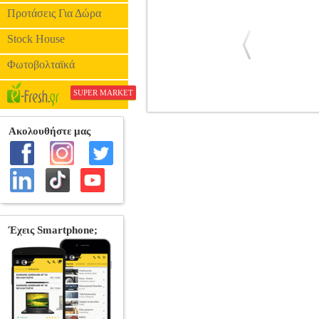
Προτάσεις Για Δώρα
Stock House
Φωτοβολταϊκά
SUPER MARKET
ROYAL ENCHANTIMALS: DEANNA