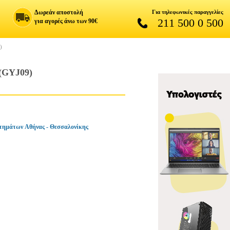
Δωρεάν αποστολή
Για τηλεφωνικές παραγγελίες
211 500 0 500
για αγορές άνω των 90€
)
GYJ09)
τημάτων Αθήνας - Θεσσαλονίκης