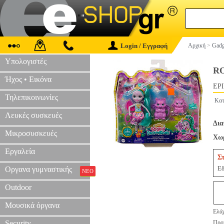
Login / Εγγραφή
Αρχική
>
Gadg
Υπολογιστές
R
Ήχος • Εικόνα
EPI
Τηλεπικοινωνίες
Κατ
Λευκές συσκευές
Δια
Μικροσυσκευές
Χωρ
Εργαλεία
Σ
Εδ
Οργανα γυμναστικής
ΝΕΟ
Outdoor
Μουσικά όργανα
Ελάχ
Security
Προτ