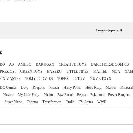
Σύνολο ψήφων: 0
Σ
IBO
AS
AΜΙΙΒΟ
BAKUGAN
CREATIVE TOYS
DARK HORSE COMICS
 PREZIOSI
GREEN TOYS
HASBRO
LITTLE TIKES
MATTEL
MGA
NAM
PIN MASTER
TOMY TOOMIES
TOPPS
TOTUM
YUME TOYS
DC Comics
Dora
Dragons
Frozen
Harry Potter
Hello Kitty
Marvel
Minecraf
Movies
My Little Pony
Mulan
Paw Patrol
Peppa
Pokemon
Power Rangers
Super Mario
Thomas
Transformers
Trolls
TV Series
WWE