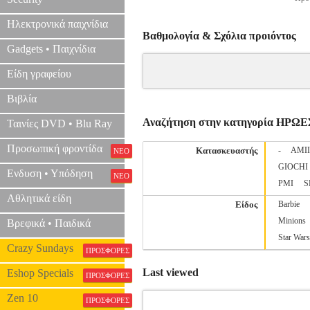
Ηλεκτρονικά παιχνίδια
Βαθμολογία & Σχόλια προιόντος
Gadgets • Παιχνίδια
Είδη γραφείου
Βιβλία
Αναζήτηση στην κατηγορία ΗΡΩΕ
Ταινίες DVD • Blu Ray
Προσωπική φροντίδα
Κατασκευαστής
-
AMI
ΝΕΟ
GIOCHI
Ενδυση • Υπόδηση
ΝΕΟ
PMI
S
Αθλητικά είδη
Είδος
Barbie
Minions
Βρεφικά • Παιδικά
Star Wars
Crazy Sundays
ΠΡΟΣΦΟΡΕΣ
Last viewed
Eshop Specials
ΠΡΟΣΦΟΡΕΣ
Zen 10
ΠΡΟΣΦΟΡΕΣ