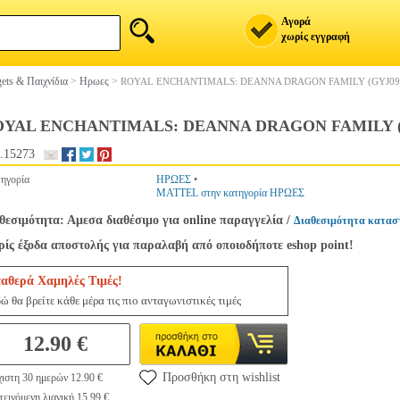
Αγορά
χωρίς εγγραφή
ets & Παιχνίδια
>
Ηρωες
>
ROYAL ENCHANTIMALS: DEANNA DRAGON FAMILY (GYJ09
OYAL ENCHANTIMALS: DEANNA DRAGON FAMILY (
.15273
ηγορία
ΗΡΩΕΣ
•
MATTEL στην κατηγορία ΗΡΩΕΣ
θεσιμότητα: Αμεσα διαθέσιμο για online παραγγελία
/
Διαθεσιμότητα κατασ
ίς έξοδα αποστολής για παραλαβή από οποιοδήποτε eshop point!
ταθερά Χαμηλές Τιμές!
ώ θα βρείτε κάθε μέρα τις πιο ανταγωνιστικές τιμές
12.90 €
Προσθήκη στη wishlist
ιστη 30 ημερών 12.90 €
εινόμενη λιανική 15.99 €