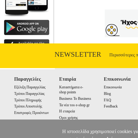
NEWSLETTER
Περισσότερες 
Παραγγελίες
Εταιρία
Επικοινωνία
Εξέλιξη Παραγγελίας
Καταστήματα e-
Επικοινωνία
shop points
Τρόποι Παραγγελίας
Blog
Business To Business
Τρόποι Πληρωμής
FAQ
Τα νέα του e-shop.gr
Τρόποι Αποστολής
Feedback
Η εταιρεία
Επιστροφές Προιόντων
Οροι χρήσης
Cookies
Η ιστοσελίδα χρησιμοποιεί cookies γι