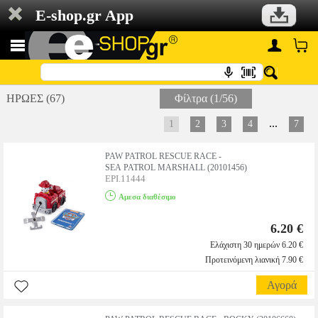
E-shop.gr App
ΗΡΩΕΣ (67)
Φίλτρα (1/56)
...
1
2
3
4
7
PAW PATROL RESCUE RACE -
SEA PATROL MARSHALL (20101456)
EPI.11444
Αμεσα διαθέσιμο
6.20 €
Ελάχιστη 30 ημερών 6.20 €
Προτεινόμενη λιανική 7.90 €
Αγορά