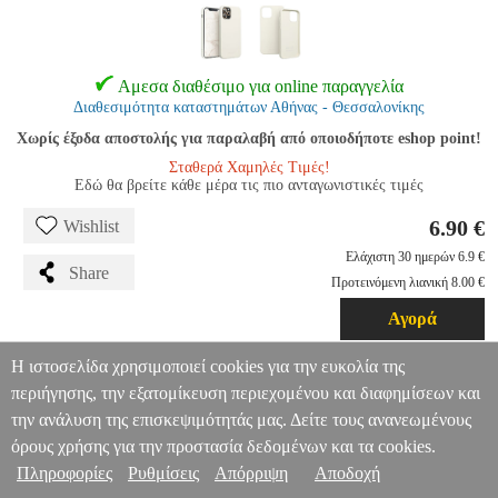
Αμεσα διαθέσιμο για online παραγγελία
Διαθεσιμότητα καταστημάτων Αθήνας - Θεσσαλονίκης
Χωρίς έξοδα αποστολής για παραλαβή από οποιοδήποτε eshop point!
Σταθερά Χαμηλές Τιμές!
Εδώ θα βρείτε κάθε μέρα τις πιο ανταγωνιστικές τιμές
6.90 €
Wishlist
Ελάχιστη 30 ημερών 6.9 €
Share
Προτεινόμενη λιανική 8.00 €
Αγορά
Η ιστοσελίδα χρησιμοποιεί cookies για την ευκολία της
Περιγραφή
Αξιολόγηση
Σχετικά
περιήγησης, την εξατομίκευση περιεχομένου και διαφημίσεων και
ROAR SPACE CASE FOR SAMSUNG GALAXY S23 ULTRA
την ανάλυση της επισκεψιμότητάς μας. Δείτε τους ανανεωμένους
AQUA WHITE
TEL.208862
TEL.208862
ROAR
ROAR
ΘΗΚΗ
όρους χρήσης για την προστασία δεδομένων και τα cookies.
ROAR SPACE CASE FOR SAMSUNG GALAXY S23 ULTRA
Πληροφορίες & Υπηρεσίες >
AQUA WHITE
Πληροφορίες
Ρυθμίσεις
Απόρριψη
Αποδοχή
6.90