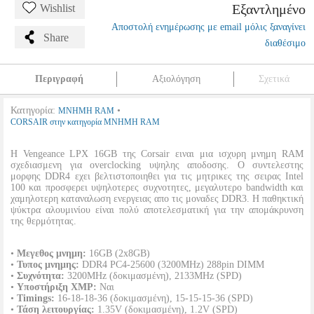
Εξαντλημένο
Wishlist
Αποστολή ενημέρωσης με email μόλις ξαναγίνει
Share
διαθέσιμο
Περιγραφή
Αξιολόγηση
Σχετικά
Κατηγορία:
•
ΜΝΗΜΗ RAM
CORSAIR στην κατηγορία ΜΝΗΜΗ RAM
Η Vengeance LPX 16GB της Corsair ειναι μια ισχυρη μνημη RAM
σχεδιασμενη για overclocking υψηλης αποδοσης. Ο συντελεστης
μορφης DDR4 εχει βελτιστοποιηθει για τις μητρικες της σειρας Intel
100 και προσφερει υψηλοτερες συχνοτητες, μεγαλυτερο bandwidth και
χαμηλοτερη καταναλωση ενεργειας απο τις μοναδες DDR3. Η παθηκτική
ψύκτρα αλουμινίου είναι πολύ αποτελεσματική για την απομάκρυνση
της θερμότητας.
•
Μεγεθος μνημη:
16GB (2x8GB)
•
Τυπος μνημης:
DDR4 PC4-25600 (3200MHz) 288pin DIMM
•
Συχνότητα:
3200MHz (δοκιμασμένη), 2133MHz (SPD)
•
Υποστήριξη XMP:
Nαι
•
Timings:
16-18-18-36 (δοκιμασμένη), 15-15-15-36 (SPD)
•
Τάση λειτουργίας:
1.35V (δοκιμασμένη), 1.2V (SPD)