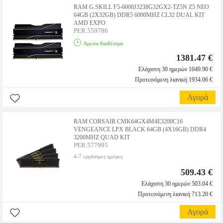
RAM G.SKILL F5-6000J3238G32GX2-TZ5N Z5 NEO
64GB (2X32GB) DDR5 6000MHZ CL32 DUAL KIT
AMD EXPO
PER.559786
Αμεσα διαθέσιμο
1381.47 €
Ελάχιστη 30 ημερών 1049.90 €
Προτεινόμενη λιανική 1934.06 €
Αγορά
RAM CORSAIR CMK64GX4M4E3200C16
VENGEANCE LPX BLACK 64GB (4X16GB) DDR4
3200MHZ QUAD KIT
PER.577995
4-7 εργάσιμες ημέρες
509.43 €
Ελάχιστη 30 ημερών 503.04 €
Προτεινόμενη λιανική 713.20 €
Αγορά