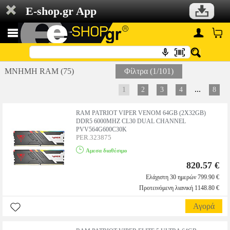
E-shop.gr App
ΜΝΗΜΗ RAM (75)
Φίλτρα (1/101)
...
1
2
3
4
8
RAM PATRIOT VIPER VENOM 64GB (2X32GB)
DDR5 6000MHZ CL30 DUAL CHANNEL
PVV564G600C30K
PER.323875
Αμεσα διαθέσιμο
820.57 €
Ελάχιστη 30 ημερών 799.90 €
Προτεινόμενη λιανική 1148.80 €
Αγορά