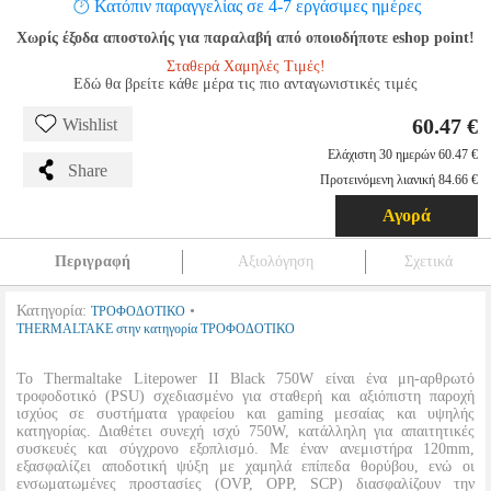
Κατόπιν παραγγελίας σε 4-7 εργάσιμες ημέρες
Χωρίς έξοδα αποστολής για παραλαβή από οποιοδήποτε eshop point!
Σταθερά Χαμηλές Τιμές!
Εδώ θα βρείτε κάθε μέρα τις πιο ανταγωνιστικές τιμές
60.47 €
Wishlist
Ελάχιστη 30 ημερών 60.47 €
Share
Προτεινόμενη λιανική 84.66 €
Αγορά
Περιγραφή
Αξιολόγηση
Σχετικά
Κατηγορία:
•
ΤΡΟΦΟΔΟΤΙΚΟ
THERMALTAKE στην κατηγορία ΤΡΟΦΟΔΟΤΙΚΟ
Το Thermaltake Litepower II Black 750W είναι ένα μη-αρθρωτό
τροφοδοτικό (PSU) σχεδιασμένο για σταθερή και αξιόπιστη παροχή
ισχύος σε συστήματα γραφείου και gaming μεσαίας και υψηλής
κατηγορίας. Διαθέτει συνεχή ισχύ 750W, κατάλληλη για απαιτητικές
συσκευές και σύγχρονο εξοπλισμό. Με έναν ανεμιστήρα 120mm,
εξασφαλίζει αποδοτική ψύξη με χαμηλά επίπεδα θορύβου, ενώ οι
ενσωματωμένες προστασίες (OVP, OPP, SCP) διασφαλίζουν την