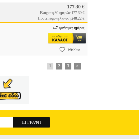
177.30 €
Ελάχιστη 30 ημερών 177.30 €
Προτεινόμενη λιανική 248.22 €
4-7 εργάσιμες ημέρες
Wishlist
1
2
3
>