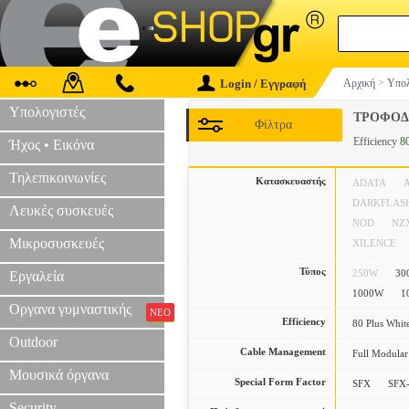
Login / Εγγραφή
Αρχική
>
Υπολ
Υπολογιστές
ΤΡΟΦΟΔ
Φίλτρα
Efficiency
8
Ήχος • Εικόνα
Τηλεπικοινωνίες
Κατασκευαστής
ADATA
DARKFLAS
Λευκές συσκευές
NOD
NZ
Μικροσυσκευές
XILENCE
Τύπος
250W
30
Εργαλεία
1000W
1
Οργανα γυμναστικής
ΝΕΟ
Efficiency
80 Plus Whit
Outdoor
Cable Management
Full Modular
Μουσικά όργανα
Special Form Factor
SFX
SFX
Security