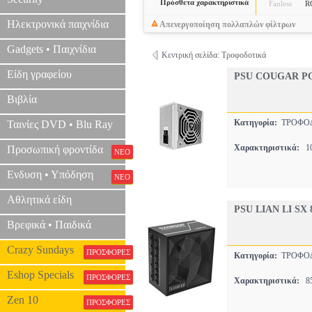
Πρόσθετα χαρακτηριστικά
Fanless
R
Ηλεκτρονικά παιχνίδια
Απενεργοποίηση πολλαπλών φίλτρων
Gadgets • Παιχνίδια
Κεντρική σελίδα: Τροφοδοτικά
Είδη γραφείου
PSU COUGAR POL
Βιβλία
Κατηγορία:
ΤΡΟΦΟ
Ταινίες DVD • Blu Ray
Χαρακτηριστικά:
10
Προσωπική φροντίδα
ΝΕΟ
Ενδυση • Υπόδηση
ΝΕΟ
Αθλητικά είδη
PSU LIAN LI SX
Βρεφικά • Παιδικά
Crazy Sundays
ΠΡΟΣΦΟΡΕΣ
Κατηγορία:
ΤΡΟΦΟ
Eshop Specials
ΠΡΟΣΦΟΡΕΣ
Χαρακτηριστικά:
85
Zen 10
ΠΡΟΣΦΟΡΕΣ