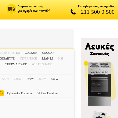
Δωρεάν αποστολή
Για τηλεφωνικές παραγγελίες
211 500 0 500
για αγορές άνω των 90€
OLER MASTER
CORSAIR
COUGAR
GIGABYTE
INTER-TECH
LIAN LI
MSI
C
THERMALTAKE
WHITE SHARK
720W
730W
750W
800W
850W
x
Cybenetics Platinum
80 Plus Titanium