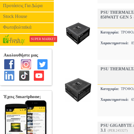
Προτάσεις Για Δώρα
PSU THERMALT
Stock House
850WATT GEN 5
Φωτοβολταϊκά
Κατηγορία:
ΤΡΟΦΟ
SUPER MARKET
Χαρακτηριστικά:
85
PSU THERMALT
Κατηγορία:
ΤΡΟΦΟ
Χαρακτηριστικά:
6
PSU GIGABYTE 
3.1
(PER.245327)