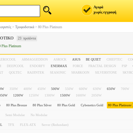
Αγορά
χωρίς εγγραφή
ογιστές
>
Τροφοδοτικά
>
80 Plus Platinum
ΟΤΙΚΟ
23 προϊόντα
0 Plus Platinum
AEROCOOL
ARMAGGEDDON
ASROCK
ASUS
BE QUIET
CHIEFTEC
CO
H
DEEPCOOL
ENDORFY
ENERMAX
FORCE
FRACTAL DESIGN
FSP
XT
QOLTEC
RAIJINTEK
SEASONIC
SHARKOON
SILVERSTONE
SKYR
0W
350W
400W
450W
500W
550W
600W
630W
650W
700W
050W
1200W
1250W
1300W
1500W
1600W
2050W
e
80 Plus Bronze
80 Plus Silver
80 Plus Gold
Cybenetics Gold
80 Plus Platinum
Semi Modular
No Modular
-L
TFX
FLEX-ATX
Server (Redundant)