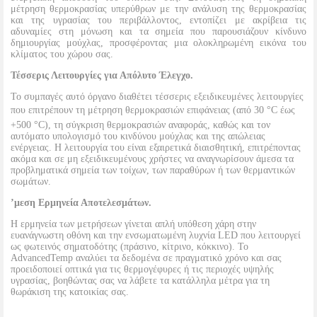
μέτρηση θερμοκρασίας υπερύθρων με την ανάλυση της θερμοκρασίας
και της υγρασίας του περιβάλλοντος, εντοπίζει με ακρίβεια τις
αδυναμίες στη μόνωση και τα σημεία που παρουσιάζουν κίνδυνο
δημιουργίας μούχλας, προσφέροντας μια ολοκληρωμένη εικόνα του
κλίματος του χώρου σας.
Τέσσερις Λειτουργίες για Απόλυτο Έλεγχο.
Το συμπαγές αυτό όργανο διαθέτει τέσσερις εξειδικευμένες λειτουργίες
που επιτρέπουν τη μέτρηση θερμοκρασιών επιφάνειας (από 30 °C έως
+500 °C), τη σύγκριση θερμοκρασιών αναφοράς, καθώς και τον
αυτόματο υπολογισμό του κινδύνου μούχλας και της απώλειας
ενέργειας. Η λειτουργία του είναι εξαιρετικά διαισθητική, επιτρέποντας
ακόμα και σε μη εξειδικευμένους χρήστες να αναγνωρίσουν άμεσα τα
προβληματικά σημεία των τοίχων, των παραθύρων ή των θερμαντικών
σωμάτων.
’μεση Ερμηνεία Αποτελεσμάτων.
Η ερμηνεία των μετρήσεων γίνεται απλή υπόθεση χάρη στην
ευανάγνωστη οθόνη και την ενσωματωμένη λυχνία LED που λειτουργεί
ως φωτεινός σηματοδότης (πράσινο, κίτρινο, κόκκινο). Το
AdvancedTemp αναλύει τα δεδομένα σε πραγματικό χρόνο και σας
προειδοποιεί οπτικά για τις θερμογέφυρες ή τις περιοχές υψηλής
υγρασίας, βοηθώντας σας να λάβετε τα κατάλληλα μέτρα για τη
θωράκιση της κατοικίας σας.