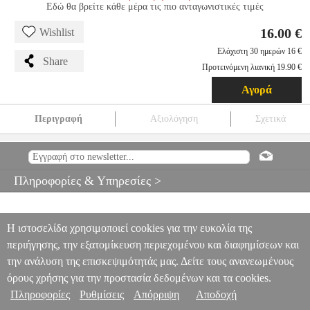
Εδώ θα βρείτε κάθε μέρα τις πιο ανταγωνιστικές τιμές
16.00 €
Wishlist
Ελάχιστη 30 ημερών 16 €
Share
Προτεινόμενη λιανική 19.90 €
Αγορά
Περιγραφή
Αξιολόγηση
Σχετικά
ΨΑΛΙΔΙ ΘΑΜΝΩΝ - ΧΛΟΗΣ ΜΕ ΤΗΛΕΣΚΟΠΙΚΕΣ ΛΑΒΕΣ
INGCO HHS6306
TLS.391146
TLS.391146
INGCO
INGCO
ΜΙΚΡΟΕΡΓΑΛΕΙΑ ΚΗΠΟΥ
ΨΑΛΙΔΙ ΘΑΜΝΩΝ - ΧΛΟΗΣ ΜΕ
Πληροφορίες & Υπηρεσίες >
ΤΗΛΕΣΚΟΠΙΚΕΣ ΛΑΒΕΣ INGCO HHS6306
16.00
Η ιστοσελίδα χρησιμοποιεί cookies για την ευκολία της
περιήγησης, την εξατομίκευση περιεχομένου και διαφημίσεων και
την ανάλυση της επισκεψιμότητάς μας. Δείτε τους ανανεωμένους
όρους χρήσης για την προστασία δεδομένων και τα cookies.
Πληροφορίες
Ρυθμίσεις
Απόρριψη
Αποδοχή