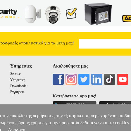
 ΤΕΧΝΕΣ-ΥΠΟΔΗΣΗ
Κατηγορία: ΠΟΛΕΜΙΚΕΣ ΤΕΧΝΕΣ-ΥΠΟΔΗ
υτικά ποδιών WTF Olympus για αγώνες Taekwondo. Η Olympus S
ρίζεται από την άριστη ποιότητα, την αποδοτική χρήση και τις οικονο
ιπά χαρακτηριστικά>• Κομμένα δάκτυλα• Μαύρο λογότυπο Olympus•
ν κατηγοριών Αθλητικά, Βρεφικά - Παιδικά, Ενδυση Υπόδηση πωλούν
s4u.gr. Η υποστήριξη μετά την πώληση και οι εγγυήσεις των προϊόντω
ωνικό κέντρο 211 2000 700. Μπορείτε να συνδυάσετε τα προϊόντα αυτά
 τα έξοδα αποστολής. Μπορείτε επίσης να παραλάβετε από οποιοδήπο
προσφορές αποκλειστικά για τα μέλη μας!
γγελίας!
ΠΡΟΣΤΑΤΕΥΤΙΚΑ ΠΟΔΙΩΝ OLYMPUS TAEKWONDO WT
27.00
Υπηρεσίες
Ακολουθήστε μας
Service
Υπηρεσίες
Downloads
Εγγυήσεις
Κατεβάστε το app μας!
α την ευκολία της περιήγησης, την εξατομίκευση περιεχομένου και δι
εωμένους όρους χρήσης για την προστασία δεδομένων και τα cookies.
η
Αποδοχή