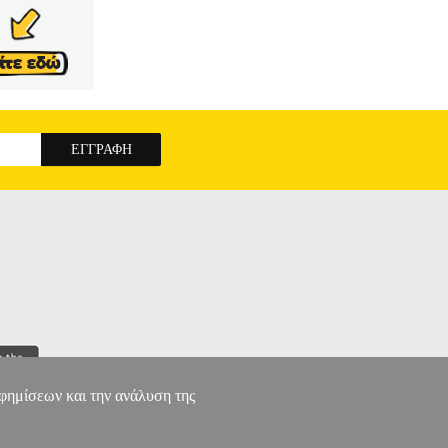
ΣΗ •OLYMPUS SPORT στην κατηγορία
port ειδικεύεται στα προϊόντα πολεμικών
μικές τιμές. • Είδος>Προστατευτικά ποδιών•
 Δένει με σκρατς• Καλύπτουν τον αστράγαλο•
ται από την εταιρεία Electronic Shopping
ν αυτών παρέχονται από την ίδια εταιρεία μέσα
 με τα υπόλοιπα προϊόντα του e-shop.gr και να
τε eshop point με μηδενικά έξοδα αποστολής
F ΛΕΥΚΑ/ΜΑΥΡΑ (41-42)
αφημίσεων και την ανάλυση της