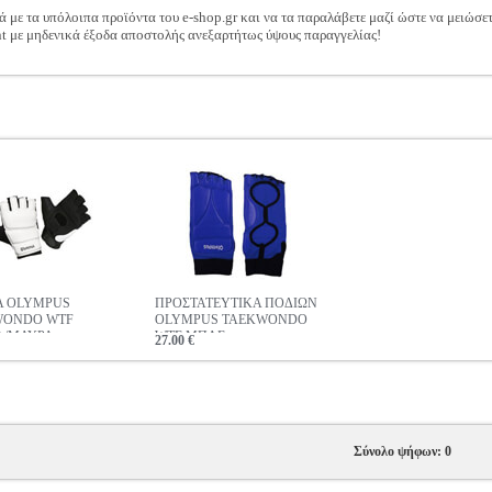
ά με τα υπόλοιπα προϊόντα του e-shop.gr και να τα παραλάβετε μαζί ώστε να μειώσε
t με μηδενικά έξοδα αποστολής ανεξαρτήτως ύψους παραγγελίας!
Α OLYMPUS
ΠΡΟΣΤΑΤΕΥΤΙΚΑ ΠΟΔΙΩΝ
WONDO WTF
OLYMPUS TAEKWONDO
Α/ΜΑΥΡΑ
WTF ΜΠΛΕ
27.00 €
Σύνολο ψήφων: 0