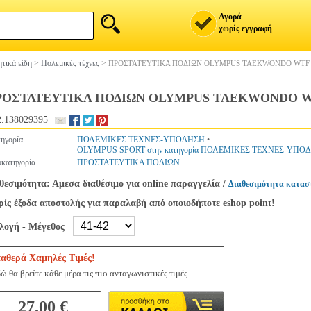
Αγορά
χωρίς εγγραφή
τικά είδη
>
Πολεμικές τέχνες
>
ΠΡΟΣΤΑΤΕΥΤΙΚΑ ΠΟΔΙΩΝ OLYMPUS TAEKWONDO WTF Λ
ΡΟΣΤΑΤΕΥΤΙΚΑ ΠΟΔΙΩΝ OLYMPUS TAEKWONDO WTF
.138029395
ηγορία
ΠΟΛΕΜΙΚΕΣ ΤΕΧΝΕΣ-ΥΠΟΔΗΣΗ
•
OLYMPUS SPORT στην κατηγορία ΠΟΛΕΜΙΚΕΣ ΤΕΧΝΕΣ-ΥΠΟ
κατηγορία
ΠΡΟΣΤΑΤΕΥΤΙΚΑ ΠΟΔΙΩΝ
θεσιμότητα: Αμεσα διαθέσιμο για online παραγγελία
/
Διαθεσιμότητα κατασ
ίς έξοδα αποστολής για παραλαβή από οποιοδήποτε eshop point!
ιλογή - Μέγεθος
ταθερά Χαμηλές Τιμές!
ώ θα βρείτε κάθε μέρα τις πιο ανταγωνιστικές τιμές
27.00 €