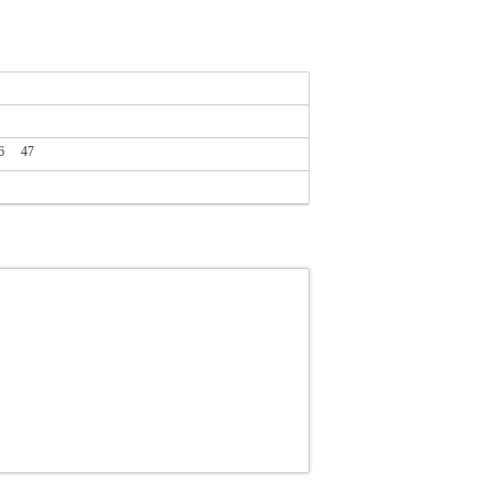
6
47
9395
PL2.138029395
OLYMPUS SPORT