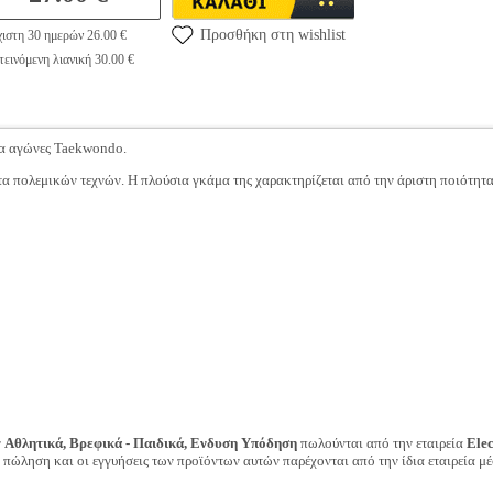
Προσθήκη στη wishlist
ιστη 30 ημερών 26.00 €
εινόμενη λιανική 30.00 €
α αγώνες Taekwondo.
τα πολεμικών τεχνών. Η πλούσια γκάμα της χαρακτηρίζεται από την άριστη ποιότητα
ν
Αθλητικά, Βρεφικά - Παιδικά, Ενδυση Υπόδηση
πωλούνται από την εταιρεία
Ele
ν πώληση και οι εγγυήσεις των προϊόντων αυτών παρέχονται από την ίδια εταιρεία μέ