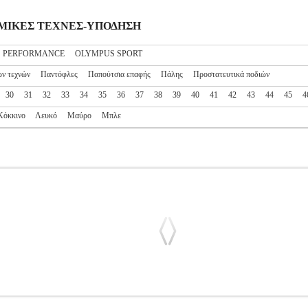
ΟΛΕΜΙΚΕΣ ΤΕΧΝΕΣ-ΥΠΟΔΗΣΗ
S PERFORMANCE
OLYMPUS SPORT
ν τεχνών
Παντόφλες
Παπούτσια επαφής
Πάλης
Προστατευτικά ποδιών
30
31
32
33
34
35
36
37
38
39
40
41
42
43
44
45
4
Κόκκινο
Λευκό
Μαύρο
Μπλε
YMPUS TAEKWONDO WTF ΛΕΥΚΑ/ΜΑΥΡΑ (41-42)
PL2.13802