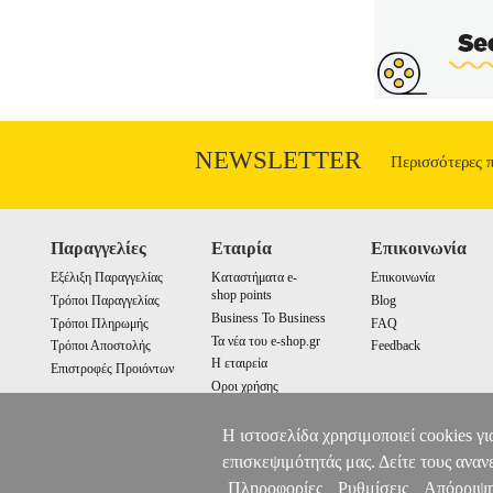
OLYMPUS SPORT
ΠΟΛΕΜΙΚΕΣ
ΠΟΛΕΜΙΚΕΣ ΤΕΧΝΕΣ-ΥΠΟΔΗΣΗ Προστατε
τεχνών. Η πλούσια γκάμα της χαρακτη
Προτεινόμενα αθλήματα>Taekwondo• Λο
Χρώμα>Λευκό / Μαύρο Τα προϊόντα τω
Greece ΑΕ σε συνεργασία με το site Plu
από το site www.plus4u.gr και το τηλεφ
τα παραλάβετε μαζί ώστε να μειώσετε
NEWSLETTER
Περισσότερες 
ανεξαρτήτως ύψους παρα
Παραγγελίες
Εταιρία
Επικοινωνία
Εξέλιξη Παραγγελίας
Καταστήματα e-
Επικοινωνία
shop points
Τρόποι Παραγγελίας
Blog
Business To Business
Τρόποι Πληρωμής
FAQ
Τα νέα του e-shop.gr
Τρόποι Αποστολής
Feedback
Η εταιρεία
Επιστροφές Προιόντων
Οροι χρήσης
Cookies
Η ιστοσελίδα χρησιμοποιεί cookies γι
επισκεψιμότητάς μας. Δείτε τους αναν
Πληροφορίες
Ρυθμίσεις
Απόρριψ