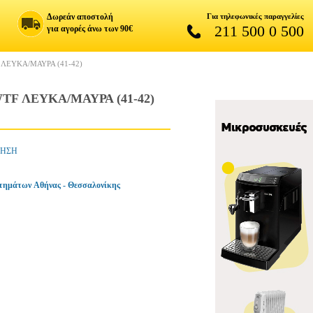
Δωρεάν αποστολή
Για τηλεφωνικές παραγγελίες
211 500 0 500
για αγορές άνω των 90€
ΕΥΚΑ/ΜΑΥΡΑ (41-42)
 ΛΕΥΚΑ/ΜΑΥΡΑ (41-42)
ΔΗΣΗ
τημάτων Αθήνας - Θεσσαλονίκης