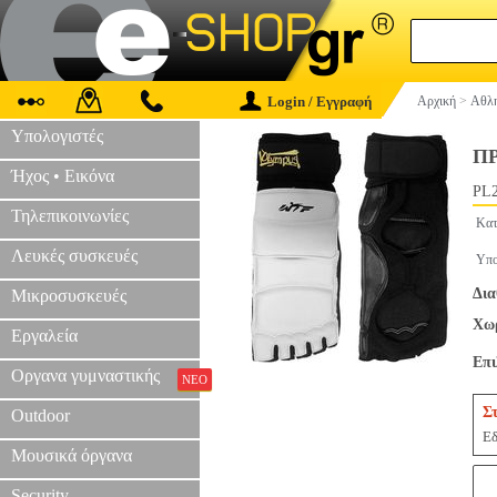
Login / Εγγραφή
Αρχική
>
Αθλη
Υπολογιστές
Π
Ήχος • Εικόνα
PL2
Τηλεπικοινωνίες
Κατ
Λευκές συσκευές
Υπο
Δια
Μικροσυσκευές
Χωρ
Εργαλεία
Επ
Οργανα γυμναστικής
ΝΕΟ
Σ
Outdoor
Εδ
Μουσικά όργανα
Security