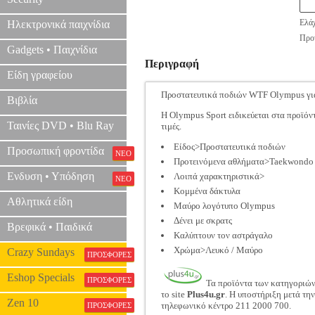
Ελάχ
Ηλεκτρονικά παιχνίδια
Προτ
Gadgets • Παιχνίδια
Περιγραφή
Είδη γραφείου
Προστατευτικά ποδιών WTF Olympus γι
Βιβλία
Η Olympus Sport ειδικεύεται στα προϊόν
Ταινίες DVD • Blu Ray
τιμές.
Είδος>Προστατευτικά ποδιών
Προσωπική φροντίδα
ΝΕΟ
Προτεινόμενα αθλήματα>Taekwondo
Ενδυση • Υπόδηση
Λοιπά χαρακτηριστικά>
ΝΕΟ
Κομμένα δάκτυλα
Αθλητικά είδη
Μαύρο λογότυπο Olympus
Δένει με σκρατς
Βρεφικά • Παιδικά
Καλύπτουν τον αστράγαλο
Χρώμα>Λευκό / Μαύρο
Crazy Sundays
ΠΡΟΣΦΟΡΕΣ
Eshop Specials
ΠΡΟΣΦΟΡΕΣ
Τα προϊόντα των κατηγοριώ
το site
Plus4u.gr
. Η υποστήριξη μετά τη
Zen 10
τηλεφωνικό κέντρο 211 2000 700.
ΠΡΟΣΦΟΡΕΣ