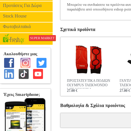
Μπορείτε να συνδυάσετε τα προϊόντα αυτ
Προτάσεις Για Δώρα
παραλάβετε από οποιοδήποτε eshop poin
Stock House
Φωτοβολταϊκά
Σχετικά προϊόντα
SUPER MARKET
ΠΡΟΣΤΑΤΕΥΤΙΚΑ ΠΟΔΙΩΝ
ΓΑΝΤΙ
OLYMPUS TAEKWONDO
TAEK
WTF ΚΟΚΚΙΝΑ
ΛΕΥΚ
27.00 €
27.00 €
Βαθμολογία & Σχόλια προιόντος