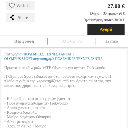
27.00 €
Wishlist
Ελάχιστη 30 ημερών 26 €
Share
Προτεινόμενη λιανική 30.00 €
Αγορά
Περιγραφή
Αξιολόγηση
Σχετικά
Κατηγορία:
•
ΠΟΛΕΜΙΚΕΣ ΤΕΧΝΕΣ-ΓΑΝΤΙΑ
OLYMPUS SPORT στην κατηγορία ΠΟΛΕΜΙΚΕΣ ΤΕΧΝΕΣ-ΓΑΝΤΙΑ
Προστατευτικά χεριών WTF Olympus για αγώνες Taekwondo.
Η Olympus Sport ειδικεύεται στα προϊόντα πολεμικών τεχνών. Η
πλούσια γκάμα της χαρακτηρίζεται από την άριστη ποιότητα, την
αποδοτική χρήση και τις οικονομικές τιμές.
• Είδος>Προστατευτικά χεριών (γάντια)
• Προτεινόμενα αθλήματα>Taekwondo
• Λοιπά χαρακτηριστικά>
• Κομμένα δάκτυλα
• Μαύρο λογότυπο Olympus
• Δένει με σκρατς
• Χρώμα>Λευκό / Μαύρο