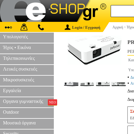
Login / Εγγραφή
Αρχική
>
Ήχος
Υπολογιστές
PR
Ήχος • Εικόνα
PER
Τηλεπικοινωνίες
Κατ
Λευκές συσκευές
Υπο
•
Δε
Μικροσυσκευές
•
Απ
Εργαλεία
Δια
Δωρ
Οργανα γυμναστικής
ΝΕΟ
Σ
Outdoor
Εδ
Μουσικά όργανα
Security