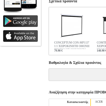
Σχετικά προϊόντα
CONCEPTUM CON-MP113''
COMTE
1:1 ΧΕΙΡΟΚΙΝΗΤΗ ΟΘΟΝΗ
ΧΕΙΡΟ
ΠΡΟΒΟΛΗΣ 200X200CM
ΠΡΟΒΟ
79.90 €
140.90 
244X18
Βαθμολογία & Σχόλια προιόντος
Αναζήτηση στην κατηγορία ΠΡΟ
Κατασκευαστής
ACER