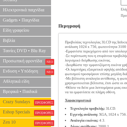
Ηλεκτρονικά παιχνίδια
Ελάχ
Προτ
Gadgets • Παιχνίδια
Περιγραφή
Είδη γραφείου
Βιβλία
Προβολέας τεχνολογίας 3LCD της Infocus
ανάλυση 1024 x 756, φωτεινότητα 3100 
Ταινίες DVD • Blu Ray
-Εμφανίστε περιεχόμενο από τον υπολογ
-Σε περίπτωση που η επιφάνεια προβολή
λογισμικό διόρθωσης εικόνας.
Προσωπική φροντίδα
ΝΕΟ
-Διορθώστε την εμφανιζόμενη εικόνα γρ
-Οι λαμπτήρες εξαιρετικά υψηλής απόδοσ
Ενδυση • Υπόδηση
ΝΕΟ
φωτισμού προσφέρουν επίσης μεγάλη διά
-Με βέλτιστη αναλογία αντίθεσης, η φωτ
Αθλητικά είδη
χρησιμοποιείται βέλτιστα, έτσι ώστε οι σ
-Θέλετε να δείτε μια λεπτομέρεια μιας ε
Βρεφικά • Παιδικά
να τα εμφανίσετε σε πλήρη οθόνη.
Χαρακτηριστικά
Crazy Sundays
ΠΡΟΣΦΟΡΕΣ
Τεχνολογία προβολής:
3LCD.
Eshop Specials
ΠΡΟΣΦΟΡΕΣ
Εγγενής ανάλυση:
XGA, 1024 x 756.
Αναλογία εικόνας:
4:3.
Zen 10
ΠΡΟΣΦΟΡΕΣ
Λόγος αντίθεσης:
2000:1.