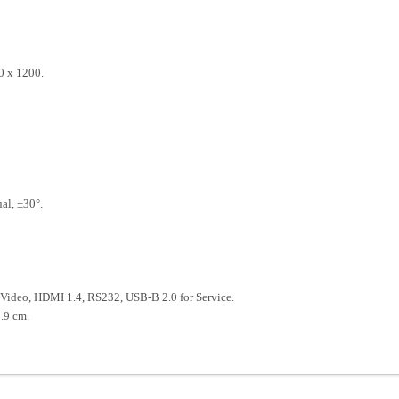
 x 1200.
l, ±30°.
Video, HDMI 1.4, RS232, USB-B 2.0 for Service.
.9 cm.