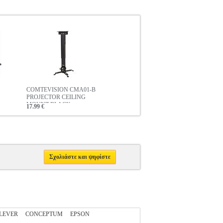
COMTEVISION CMA01-B
PROJECTOR CEILING
MOUNT BLACK
17.99 €
Σχολιάστε και ψηφίστε
LEVER
CONCEPTUM
EPSON