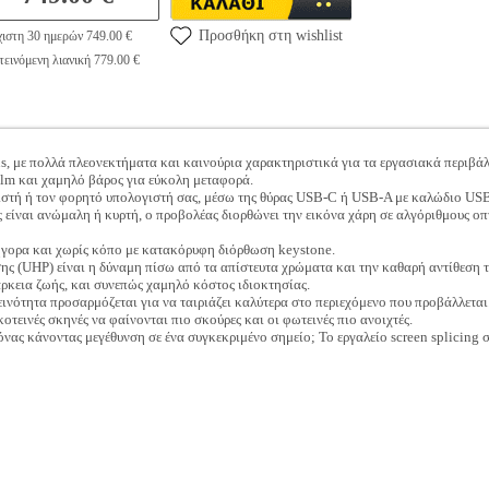
Προσθήκη στη wishlist
ιστη 30 ημερών 749.00 €
εινόμενη λιανική 779.00 €
, με πολλά πλεονεκτήματα και καινούρια χαρακτηριστικά για τα εργασιακά περιβάλλ
lm και χαμηλό βάρος για εύκολη μεταφορά.
ιστή ή τον φορητό υπολογιστή σας, μέσω της θύρας USB-C ή USB-A με καλώδιο US
ς είναι ανώμαλη ή κυρτή, ο προβολέας διορθώνει την εικόνα χάρη σε αλγόριθμους 
ήγορα και χωρίς κόπο με κατακόρυφη διόρθωση keystone.
ης (UHP) είναι η δύναμη πίσω από τα απίστευτα χρώματα και την καθαρή αντίθεση τ
ρκεια ζωής, και συνεπώς χαμηλό κόστος ιδιοκτησίας.
εινότητα προσαρμόζεται για να ταιριάζει καλύτερα στο περιεχόμενο που προβάλλετ
κοτεινές σκηνές να φαίνονται πιο σκούρες και οι φωτεινές πιο ανοιχτές.
ικόνας κάνοντας μεγέθυνση σε ένα συγκεκριμένο σημείο; Το εργαλείο screen splicing 