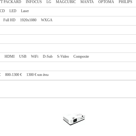
TT PACKARD
INFOCUS
LG
MAGCUBIC
MANTA
OPTOMA
PHILIPS
CD
LED
Laser
Full HD
1920x1080
WXGA
HDMI
USB
WiFi
D-Sub
S-Video
Composite
€
800-1300 €
1300 € και άνω