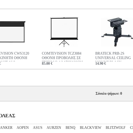
VISION CWS3120
COMTEVISION TCZ3084
BRATECK PRB-2S
ΚΙΝΗΤΗ ΟΘΟΝΗ
ΟΘΟΝΗ ΠΡΟΒΟΛΗΣ ΣΕ
UNIVERSAL CEILING
ΛΗΣ 16:9
ΤΡΙΠΟΔΟ 4:3 170X130CM
MOUNT BLACK
€
85.00 €
14.90 €
3CM 120"
84"
Σύνολο ψήφων: 0
ΒΟΛΕΑΣ
ANKER
AOPEN
ASUS
AURZEN
BENQ
BLACKVIEW
BLITZWOLF
C