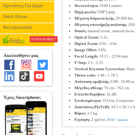
Προτάσεις Για Δώρα
Φωτεινότητα:
3100 Lumens.
Πηγή φωτός:
UHP Lamp.
Stock House
Μέγιστη διάρκεια ζωής:
20.000 hrs.
Μέγιστη υποστήριξη ανάλυσης:
1920
Φωτοβολταϊκά
Φακός:
manual zoom , manual focus.
Optical Zoom:
1.2x.
SUPER MARKET
Digital Zoom:
0.0x - 4.0x.
Image Offset:
14%.
Focal Length:
19.11 - 22.94 mm.
F-Stop:
2.1 - 2.25.
Vertical Keystone Correction:
Manua
Throw ratio:
1.48 - 1.78:1.
Απόσταση προβολής:
0.88 - 10.90 m.
Μέγεθος οθόνης:
76 cm - 762 cm.
Επίπεδα θορύβου:
32 dB.
Συνδεσιμότητα:
VGA in, Composite 
Διαστάσεις (ΠxΥxΒ):
34.5 x 26.1 x 9
Βάρος:
3.1 kg.
Εγγύηση:
2 χρόνια.
DOA 7 ημερών