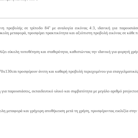
ροβολής σε τρίποδο 84'' με αναλογία εικόνας 4:3, ιδανική για παρουσιάσεις
ύκολη μεταφορά, προσφέρει πρακτικότητα και αξιόπιστη προβολή εικόνας σε κάθε π
ζει εύκολη τοποθέτηση και σταθερότητα, καθιστώντας την ιδανική για φορητή χρήσ
 170x130cm προσφέρουν άνετη και καθαρή προβολή περιεχομένου για επαγγελματικές 
 για παρουσιάσεις, εκπαιδευτικό υλικό και συμβατότητα με μεγάλο αριθμό projector
κολη μεταφορά και γρήγορη αποθήκευση μετά τη χρήση, προσφέροντας ευελιξία στην