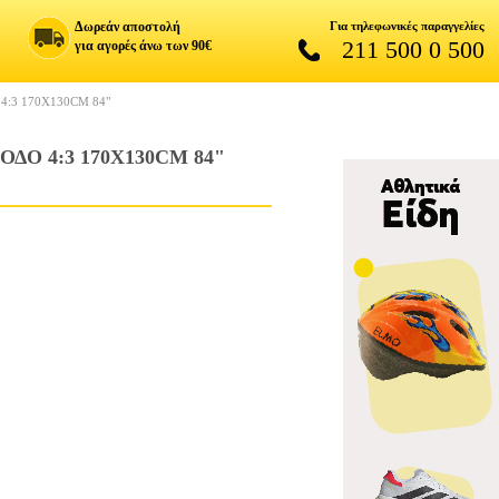
Δωρεάν αποστολή
Για τηλεφωνικές παραγγελίες
211 500 0 500
για αγορές άνω των 90€
:3 170X130CM 84"
Ο 4:3 170X130CM 84"