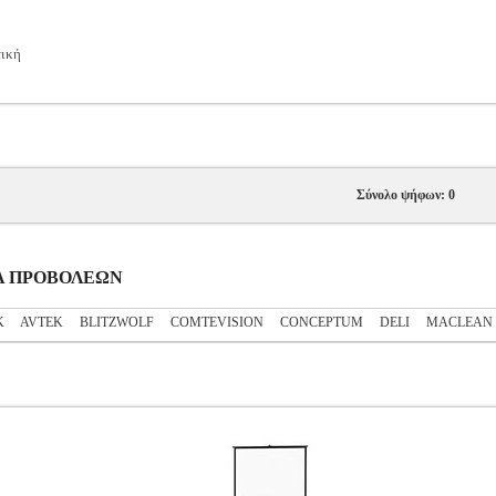
τική
Σύνολο ψήφων: 0
ΝΙΑ ΠΡΟΒΟΛΕΩΝ
K
AVTEK
BLITZWOLF
COMTEVISION
CONCEPTUM
DELI
MACLEAN