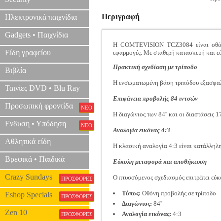
Περιγραφή
Ηλεκτρονικά παιχνίδια
Gadgets • Παιχνίδια
Η COMTEVISION TCZ3084 είναι οθόνη π
Είδη γραφείου
εφαρμογές. Με σταθερή κατασκευή και ε
Πρακτική σχεδίαση με τρίποδο
Βιβλία
Η ενσωματωμένη βάση τριπόδου εξασφαλί
Ταινίες DVD • Blu Ray
Επιφάνεια προβολής 84 ιντσών
Προσωπική φροντίδα
ΝΕΟ
Η διαγώνιος των 84'' και οι διαστάσεις
Ενδυση • Υπόδηση
ΝΕΟ
Αναλογία εικόνας 4:3
Αθλητικά είδη
Η κλασική αναλογία 4:3 είναι κατάλληλη
Βρεφικά • Παιδικά
Εύκολη μεταφορά και αποθήκευση
Crazy Sundays
Ο πτυσσόμενος σχεδιασμός επιτρέπει εύ
ΠΡΟΣΦΟΡΕΣ
Τύπος:
Οθόνη προβολής σε τρίποδο
Eshop Specials
ΠΡΟΣΦΟΡΕΣ
Διαγώνιος:
84''
Zen 10
Αναλογία εικόνας:
4:3
ΠΡΟΣΦΟΡΕΣ