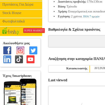
Διαστάσεις προβολής:
170x130cm
Προτάσεις Για Δώρα
Βάση:
Τρίποδο
Χρήση:
Επαγγελματική και εκπαιδευ
Stock House
Εγγύηση:
2 χρόνια.
DOA 7 ημερών
Φωτοβολταϊκά
Βαθμολογία & Σχόλια προιόντος
SUPER MARKET
Αναζήτηση στην κατηγορία ΠΑ
Κατασκευαστής
AVLINJ
Last viewed