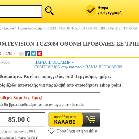
Αγορά
χωρίς εγγραφή
 - Εικόνα
>
Πανιά προβολής
>
COMTEVISION TCZ3084 ΟΘΟΝΗ ΠΡΟΒΟΛΗΣ ΣΕ ΤΡΙΠΟΔΟ 4
MTEVISION TCZ3084 ΟΘΟΝΗ ΠΡΟΒΟΛΗΣ ΣΕ ΤΡΙΠΟΔ
.222652
ηγορία
ΠΑΝΙΑ ΠΡΟΒΟΛΕΩΝ
•
COMTEVISION στην κατηγορία ΠΑΝΙΑ ΠΡΟΒΟΛΕΩΝ
θεσιμότητα: Κατόπιν παραγγελίας σε 2-3 εργάσιμες ημέρες
ίς έξοδα αποστολής για παραλαβή από οποιοδήποτε eshop point!
ταθερά Χαμηλές Τιμές!
ώ θα βρείτε κάθε μέρα τις πιο ανταγωνιστικές τιμές
85.00 €
Προσθήκη στη wishlist
ιστη 30 ημερών 85.00 €
εινόμενη λιανική 94.00 €