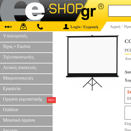
Login / Εγγραφή
Αρχική
>
Ήχος
Υπολογιστές
CO
Ήχος • Εικόνα
PER
Τηλεπικοινωνίες
Κατ
Λευκές συσκευές
Δια
Μικροσυσκευές
Χωρ
Εργαλεία
Σ
Εδ
Οργανα γυμναστικής
ΝΕΟ
Outdoor
Μουσικά όργανα
Ελάχ
Security
Προτ