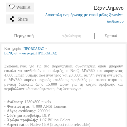
Εξαντλημένο
Wishlist
Αποστολή ενημέρωσης με email μόλις ξαναγίνει
Share
διαθέσιμο
Περιγραφή
Αξιολόγηση
Σχετικά
Κατηγορία:
•
ΠΡΟΒΟΛΕΑΣ
BENQ στην κατηγορία ΠΡΟΒΟΛΕΑΣ
Σχεδιασμένος για τις πιο παραγωγικές συναντήσεις όπου μπορούν
εύκολα να συνδεθούν οι ομιλητές, ο BenQ MW560 και παράγοντας
4.000 lumen υψηλής φωτεινότητας και 20.000:1 υψηλή εγγενή αντίθεση,
ο MW560 παρέχει ισχυρές επιδόσεις προβολής με άκοπο στήσιμο,
μεγάλη διάρκεια ζωής 15.000 ωρών για τη λυχνία προβολής και
περιβαλλοντικά ευαισθητοποιημένη λειτουργία.
•
Ανάλυση:
1280x800 pixels
•
Φωτεινότητα:
4, 000 ANSI Lumens.
•
Λόγος αντίθεσης:
20000:1.
•
Σύστημα προβολής:
DLP.
•
Χρώμα προβολής:
1.07 Billion Colors.
•
Aspect ratio:
Native 16:9 (5 aspect ratio selectable).